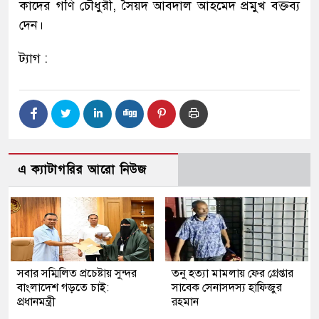
কাদের গণি চৌধুরী, সৈয়দ আবদাল আহমেদ প্রমুখ বক্তব্য
দেন।
ট্যাগ :
এ ক্যাটাগরির আরো নিউজ
সবার সম্মিলিত প্রচেষ্টায় সুন্দর
তনু হত্যা মামলায় ফের গ্রেপ্তার
বাংলাদেশ গড়তে চাই:
সাবেক সেনাসদস্য হাফিজুর
প্রধানমন্ত্রী
রহমান