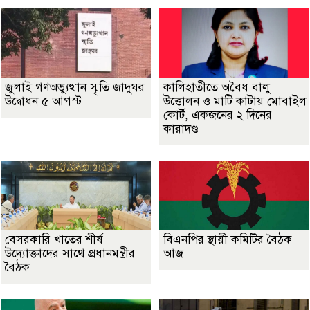
জুলাই গণঅভ্যুত্থান স্মৃতি জাদুঘর
কালিহাতীতে অবৈধ বালু
উদ্বোধন ৫ আগস্ট
উত্তোলন ও মাটি কাটায় মোবাইল
কোর্ট, একজনের ২ দিনের
কারাদণ্ড
বেসরকারি খাতের শীর্ষ
বিএনপির স্থায়ী কমিটির বৈঠক
উদ্যোক্তাদের সাথে প্রধানমন্ত্রীর
আজ
বৈঠক