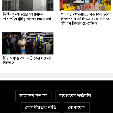
ডিজিএফআইয়ের ‘আয়নাঘর’
পাবনায় প্রথমবারের মত চালু হলো
পরিদর্শনে ট্রাইব্যুনালের বিচারকরা
শিশুদের সফট ইনডোর প্লে-গ্রাউন্ড
‘পিএস ডিসনে প্লে-গ্রাউন্ড’
সিরাজগঞ্জে বাস ও ট্রাকের সংঘর্ষে
নিহত ২
আমাদের সম্পর্কে
ব্যবহারের শর্তাবলি
গোপনীয়তার নীতি
যোগাযোগ