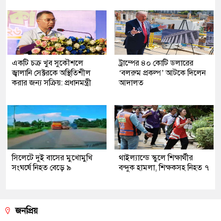
একটি চক্র খুব সুকৌশলে
ট্রাম্পের ৪০ কোটি ডলারের
জ্বালানি সেক্টরকে অস্থিতিশীল
‘বলরুম প্রকল্প’ আটকে দিলেন
করার জন্য সক্রিয়: প্রধানমন্ত্রী
আদালত
সিলেটে দুই বাসের মুখোমুখি
থাইল্যান্ডে স্কুলে শিক্ষার্থীর
সংঘর্ষে নিহত বেড়ে ৯
বন্দুক হামলা, শিক্ষকসহ নিহত ৭
জনপ্রিয়