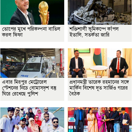
তোপের মুখে পরিকল্পনা বাতিল
শক্তিশালী ভূমিকম্পে কাঁপল
করল ফিফা
ইতালি, সতর্কতা জারি
এবার মিরপুর মেট্রোরেল
প্রধানমন্ত্রী তারেক রহমানের সঙ্গে
স্টেশনের নিচে বোমাসদৃশ বস্তু
মার্কিন বিশেষ দূত সার্জিও গরের
ঘিরে রেখেছে পুলিশ
বৈঠক