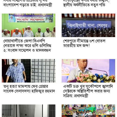
সবার সম্মিলিত প্রচেষ্টায় সুন্দর
সীতাকুণ্ডের ঝর্ণায় বর্ষার উচ্ছ্বাস,
বাংলাদেশ গড়তে চাই: প্রধানমন্ত্রী
স্থানীয় অর্থনীতিতে নতুন গতি
নোয়াখালীতে জেলা বিএনপি
শেরপুরে সীমান্তে ৬শ বোতল
নেতাকে লক্ষ্য করে গুলি গুলিবিদ্ধ
ভারতীয় মদ জব্দ!
২: সংবাদ সম্মেলন ও মানববন্ধন
তনু হত্যা মামলায় ফের গ্রেপ্তার
একটি চক্র খুব সুকৌশলে জ্বালানি
সাবেক সেনাসদস্য হাফিজুর রহমান
সেক্টরকে অস্থিতিশীল করার জন্য
সক্রিয়: প্রধানমন্ত্রী