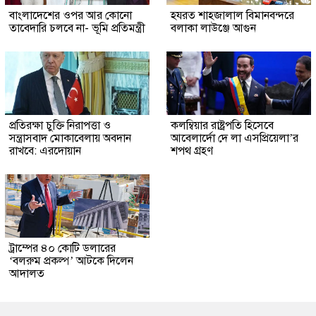
বাংলাদেশের ওপর আর কোনো
হযরত শাহজালাল বিমানবন্দরে
তাবেদারি চলবে না- ভূমি প্রতিমন্ত্রী
বলাকা লাউঞ্জে আগুন
প্রতিরক্ষা চুক্তি নিরাপত্তা ও
কলম্বিয়ার রাষ্ট্রপতি হিসেবে
সন্ত্রাসবাদ মোকাবেলায় অবদান
আবেলার্দো দে লা এসপ্রিয়েলা’র
রাখবে: এরদোয়ান
শপথ গ্রহণ
ট্রাম্পের ৪০ কোটি ডলারের
‘বলরুম প্রকল্প’ আটকে দিলেন
আদালত