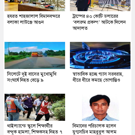
হযরত শাহজালাল বিমানবন্দরে
ট্রাম্পের ৪০ কোটি ডলারের
বলাকা লাউঞ্জে আগুন
‘বলরুম প্রকল্প’ আটকে দিলেন
আদালত
সিলেটে দুই বাসের মুখোমুখি
স্বাভাবিক হচ্ছে গ্যাস সরবরাহ,
সংঘর্ষে নিহত বেড়ে ৯
ধীরে ধীরে কমছে ভোগান্তিও
থাইল্যান্ডে স্কুলে শিক্ষার্থীর
বিমানের পরিচালক হলেন
বন্দুক হামলা, শিক্ষকসহ নিহত ৭
যুগ্মসচিব মাহবুবুল আলম