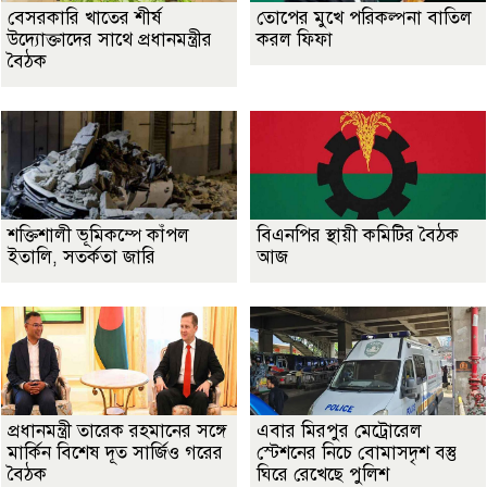
বেসরকারি খাতের শীর্ষ
তোপের মুখে পরিকল্পনা বাতিল
উদ্যোক্তাদের সাথে প্রধানমন্ত্রীর
করল ফিফা
বৈঠক
শক্তিশালী ভূমিকম্পে কাঁপল
বিএনপির স্থায়ী কমিটির বৈঠক
ইতালি, সতর্কতা জারি
আজ
প্রধানমন্ত্রী তারেক রহমানের সঙ্গে
এবার মিরপুর মেট্রোরেল
মার্কিন বিশেষ দূত সার্জিও গরের
স্টেশনের নিচে বোমাসদৃশ বস্তু
বৈঠক
ঘিরে রেখেছে পুলিশ