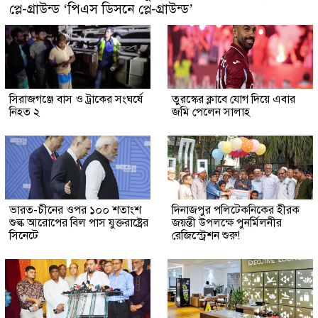
প্লে-গ্রাউন্ড ‘পিএস ডিসনে প্লে-গ্রাউন্ড’
সিরাজগঞ্জে বাস ও ট্রাকের সংঘর্ষে
তুরস্কের ক্লাবে যোগ দিয়ে এবার
নিহত ২
জমি পেলেন সালাহ
ভারত-চীনের ওপর ১০০ শতাংশ
দিনাজপুর পলিটেকনিকের হীরক
শুল্ক আরোপের বিল পাস যুক্তরাষ্ট্রের
জয়ন্তী উপলক্ষে পুনর্মিলনীর
সিনেটে
রেজিস্ট্রেশন শুরু!