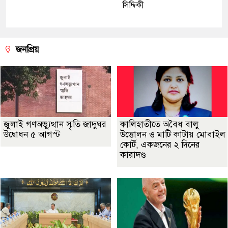
সিদ্দিকী
জনপ্রিয়
জুলাই গণঅভ্যুত্থান স্মৃতি জাদুঘর
কালিহাতীতে অবৈধ বালু
উদ্বোধন ৫ আগস্ট
উত্তোলন ও মাটি কাটায় মোবাইল
কোর্ট, একজনের ২ দিনের
কারাদণ্ড