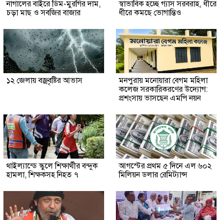
নাগালের বাইরে ডিম-মুরগির দাম,
স্বাভাবিক হচ্ছে গ্যাস সরবরাহ, ধীরে
চড়া মাছ ও সবজির বাজার
ধীরে কমছে ভোগান্তিও
১২ জেলায় বজ্রবৃষ্টির আভাস
মনপুরায় মনোয়ারা বেগম মহিলা
কলেজ সরকারিকরণের উদ্যোগ:
প্রশংসায় ভাসছেন এমপি নয়ন
থাইল্যান্ডে স্কুলে শিক্ষার্থীর বন্দুক
আগস্টের প্রথম ৫ দিনে এল ৬০২
হামলা, শিক্ষকসহ নিহত ৭
মিলিয়ন ডলার রেমিট্যান্স