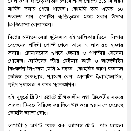
টেলিভিশন ব্যক্তিত্ব প্রতিটি প্রোমোশনল পোস্টে ১.১ মিলিয়ন
মার্কিন ডলার পেয়ে থাকেন। কোহলি তার একের ১০
শতাংশ পান। স্পোর্টস ব্যক্তিত্বদের মধ্যে সবার উপরে
ক্রিশ্চিয়ানো রোনালদো।
বিশ্বের অন্যতম সেরা ফুটবলার এই তালিকায় তিনে। সিআর
সেভেনের প্রতিটা পোস্ট থেকে আসে ৭ লাখ ৫০ হাজার
ডলার। রোনালদোর ওপরে জেনার ও পপস্টার সেলেনা
গোমেজ। ব্রাজিলের স্টার নেইমার আটে ও আর্জেন্টাইন
কিংবদন্তি লিওনেল মেসি ৯ নম্বরে। কোহলির আগে রয়েছেন
ডেভিড বেকহ্যাম, গ্যারেথ বেল, জালাটন ইব্রাহিভোমিচ,
লুইস সুয়ারেজ ও কনর ম্যাকগ্রেগর।
এই মুহূর্তে ব্রিটিশ তল্লাটে গ্রীষ্মকালীন লম্বা ক্রিকেটীয় সফরে
ভারত। টি-২০ সিরিজে জয় দিয়ে শুরু করে ওয়ান ডে হেরেছে
কোহলি অ্যান্ড কোং।
আগামী ১ অগস্ট থেকে শুরু অ্যাসিড টেস্ট। পাঁচ ম্যাচের