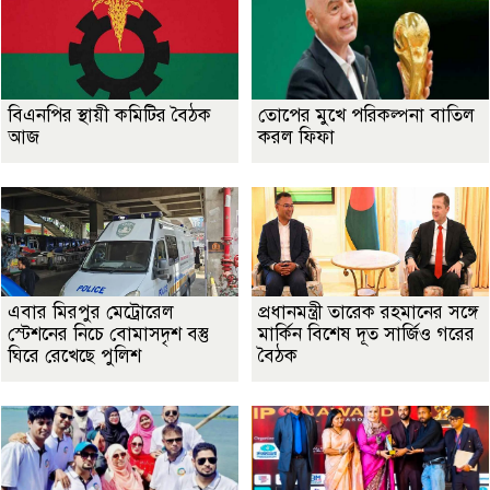
বিএনপির স্থায়ী কমিটির বৈঠক
তোপের মুখে পরিকল্পনা বাতিল
আজ
করল ফিফা
এবার মিরপুর মেট্রোরেল
প্রধানমন্ত্রী তারেক রহমানের সঙ্গে
স্টেশনের নিচে বোমাসদৃশ বস্তু
মার্কিন বিশেষ দূত সার্জিও গরের
ঘিরে রেখেছে পুলিশ
বৈঠক