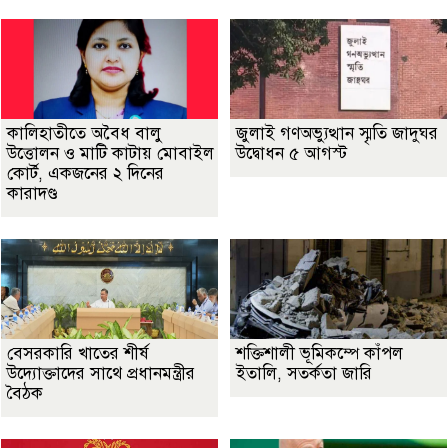
কালিহাতীতে অবৈধ বালু
জুলাই গণঅভ্যুত্থান স্মৃতি জাদুঘর
উত্তোলন ও মাটি কাটায় মোবাইল
উদ্বোধন ৫ আগস্ট
কোর্ট, একজনের ২ দিনের
কারাদণ্ড
বেসরকারি খাতের শীর্ষ
শক্তিশালী ভূমিকম্পে কাঁপল
উদ্যোক্তাদের সাথে প্রধানমন্ত্রীর
ইতালি, সতর্কতা জারি
বৈঠক