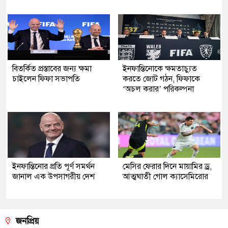
বিতর্কিত প্রস্তাবের জন্য ক্ষমা
ইনফান্তিনোকে ক্ষমতাচ্যুত
চাইলেন ফিফা সভাপতি
করতে জোট গঠন, ফিফাকে
‘অচল করার’ পরিকল্পনা
ইনফান্তিনোর প্রতি পূর্ণ সমর্থন
মেসির ফেরার দিনে মায়ামির ড্র,
জানাল এক উপসাগরীয় দেশ
আত্মঘাতী গোল ক্যাসেমিরোর
জনপ্রিয়