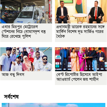
এবার মিরপুর মেট্রোরেল
প্রধানমন্ত্রী তারেক রহমানের সঙ্গে
স্টেশনের নিচে বোমাসদৃশ বস্তু
মার্কিন বিশেষ দূত সার্জিও গরের
ঘিরে রেখেছে পুলিশ
বৈঠক
আজ বন্ধু দিবস
বেস্ট রিপোর্টার হিসেবে আইপা
অ্যাওয়ার্ড পেলেন জয় শাহীন
সর্বশেষ