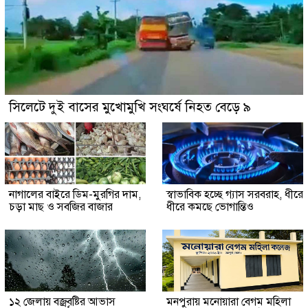
সিলেটে দুই বাসের মুখোমুখি সংঘর্ষে নিহত বেড়ে ৯
নাগালের বাইরে ডিম-মুরগির দাম,
স্বাভাবিক হচ্ছে গ্যাস সরবরাহ, ধীরে
চড়া মাছ ও সবজির বাজার
ধীরে কমছে ভোগান্তিও
১২ জেলায় বজ্রবৃষ্টির আভাস
মনপুরায় মনোয়ারা বেগম মহিলা