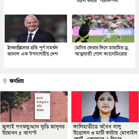
‘অচল করার’ পরিকল্পনা
ইনফান্তিনোর প্রতি পূর্ণ সমর্থন
মেসির ফেরার দিনে মায়ামির ড্র,
জানাল এক উপসাগরীয় দেশ
আত্মঘাতী গোল ক্যাসেমিরোর
জনপ্রিয়
জুলাই গণঅভ্যুত্থান স্মৃতি জাদুঘর
কালিহাতীতে অবৈধ বালু
উদ্বোধন ৫ আগস্ট
উত্তোলন ও মাটি কাটায় মোবাইল