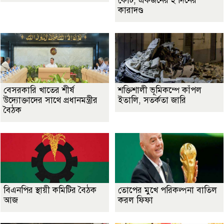
কোর্ট, একজনের ২ দিনের
কারাদণ্ড
বেসরকারি খাতের শীর্ষ
শক্তিশালী ভূমিকম্পে কাঁপল
উদ্যোক্তাদের সাথে প্রধানমন্ত্রীর
ইতালি, সতর্কতা জারি
বৈঠক
বিএনপির স্থায়ী কমিটির বৈঠক
তোপের মুখে পরিকল্পনা বাতিল
আজ
করল ফিফা