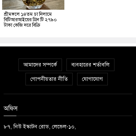
শ্রীমঙ্গলে ১৪তম চা নিলামে
বিটিআরআইয়ের গ্রিন টি ২৭৯০
টাকা কেজি দরে বিক্রি
আমাদের সম্পর্কে
ব্যবহারের শর্তাবলি
গোপনীয়তার নীতি
যোগাযোগ
অফিস
৮৭, নিউ ইস্কাটন রোড, লেভেল-১০,