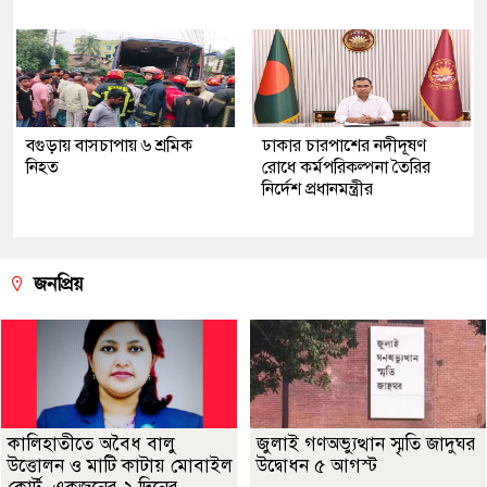
বগুড়ায় বাসচাপায় ৬ শ্রমিক
ঢাকার চারপাশের নদীদূষণ
নিহত
রোধে কর্মপরিকল্পনা তৈরির
নির্দেশ প্রধানমন্ত্রীর
জনপ্রিয়
কালিহাতীতে অবৈধ বালু
জুলাই গণঅভ্যুত্থান স্মৃতি জাদুঘর
উত্তোলন ও মাটি কাটায় মোবাইল
উদ্বোধন ৫ আগস্ট