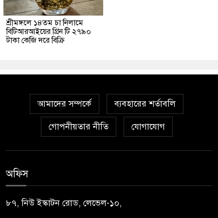
শ্রীমঙ্গলে ১৪তম চা নিলামে
বিটিআরআইয়ের গ্রিন টি ২৭৯০
টাকা কেজি দরে বিক্রি
আমাদের সম্পর্কে
ব্যবহারের শর্তাবলি
গোপনীয়তার নীতি
যোগাযোগ
অফিস
৮৭, নিউ ইস্কাটন রোড, লেভেল-১০,