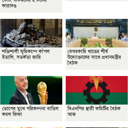
কোর্ট, একজনের ২ দিনের
কারাদণ্ড
শক্তিশালী ভূমিকম্পে কাঁপল
বেসরকারি খাতের শীর্ষ
ইতালি, সতর্কতা জারি
উদ্যোক্তাদের সাথে প্রধানমন্ত্রীর
বৈঠক
তোপের মুখে পরিকল্পনা বাতিল
বিএনপির স্থায়ী কমিটির বৈঠক
করল ফিফা
আজ