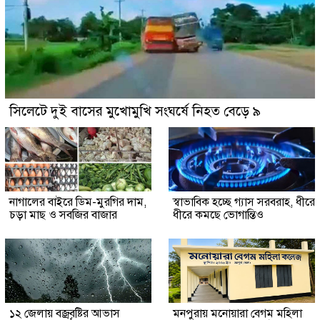
সিলেটে দুই বাসের মুখোমুখি সংঘর্ষে নিহত বেড়ে ৯
নাগালের বাইরে ডিম-মুরগির দাম,
স্বাভাবিক হচ্ছে গ্যাস সরবরাহ, ধীরে
চড়া মাছ ও সবজির বাজার
ধীরে কমছে ভোগান্তিও
১২ জেলায় বজ্রবৃষ্টির আভাস
মনপুরায় মনোয়ারা বেগম মহিলা