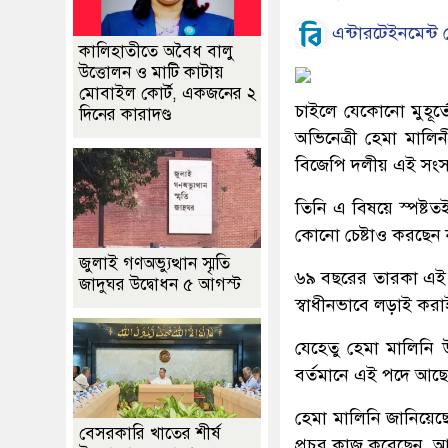
এন্টারটেইনমেন্ট ড
কালিহাতীতে অবৈধ বালু
উত্তোলন ও মাটি কাটায়
মোবাইল কোর্ট, একজনের ২
চাইলে যেকোনো মুহূর্তে 
দিনের কারাদণ্ড
অভিনেত্রী হেমা মালিন
বিজেপি দলীয় এই সংস
তিনি এ বিষয়ে স্পষ্টত
কোনো চেষ্টাও করছেন 
জুলাই গণঅভ্যুত্থান স্মৃতি
৬৯ বছরের তারকা এই অভ
জাদুঘর উদ্বোধন ৫ আগস্ট
স্বাধীনভাবে লড়াই করা
যেহেতু হেমা মালিনি উ
বর্তমানে এই পদে আছ
হেমা মালিনি জানিয়ে
বেসরকারি খাতের শীর্ষ
প্রচুর কাজ করেছেন,