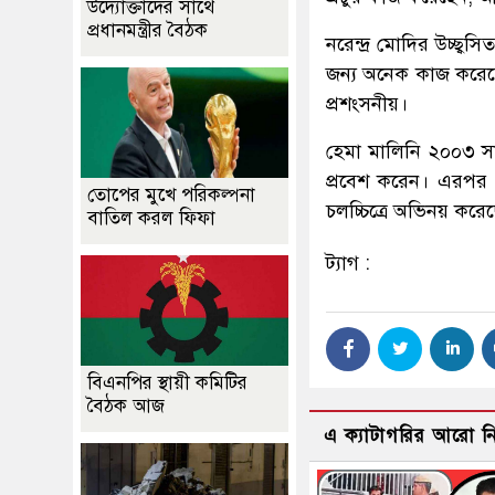
উদ্যোক্তাদের সাথে
প্রধানমন্ত্রীর বৈঠক
নরেন্দ্র মোদির উচ্ছ্
জন্য অনেক কাজ করেছ
প্রশংসনীয়।
হেমা মালিনি ২০০৩ স
প্রবেশ করেন। এরপর 
তোপের মুখে পরিকল্পনা
চলচ্চিত্রে অভিনয় করেছ
বাতিল করল ফিফা
ট্যাগ :
বিএনপির স্থায়ী কমিটির
বৈঠক আজ
এ ক্যাটাগরির আরো 