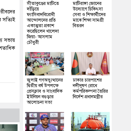
সীতাকুণ্ডের মাটিতে
মাটিরাঙ্গা জোনের
দাঁড়িয়ে
উদ্যোগে চিকিৎসা
 গরীবদের
ফ্যাসিবাদবিরোধী
সেবা ও শিক্ষার্থীদের
 সত্যিই
আন্দোলনের প্রতি
মাঝে শিক্ষা সামগ্রী
একাত্মতা প্রকাশ
বিতরন
করেছিলেন খালেদা
জিয়া- আসলাম
্য সভায়
চৌধুরী
 শতাধিক
জুলাই গণঅভ্যুত্থানের
ঢাকার চারপাশের
দ্বিতীয় বর্ষ উপলক্ষে
নদীদূষণ রোধে
প্রেসক্লাব ও সাংবাদিক
কর্মপরিকল্পনা তৈরির
ইউনিয়ন বগুড়ার
নির্দেশ প্রধানমন্ত্রীর
আলোচনা সভা