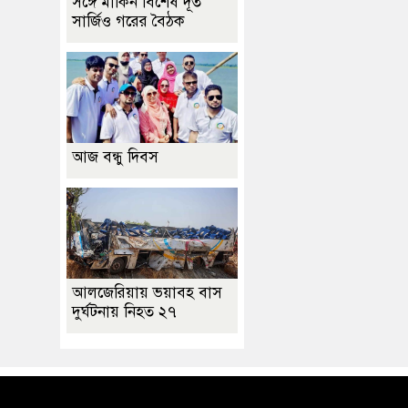
সঙ্গে মার্কিন বিশেষ দূত
সার্জিও গরের বৈঠক
আজ বন্ধু দিবস
আলজেরিয়ায় ভয়াবহ বাস
দুর্ঘটনায় নিহত ২৭