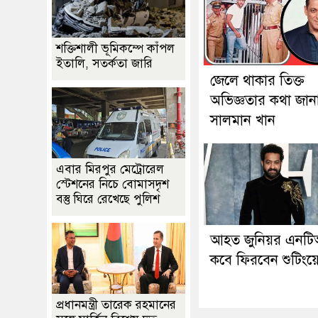
শক্তিশালী ভূমিকম্পে কাঁপল
ইতালি, সতর্কতা জারি
জেলে থাকার তিক্ত
অভিজ্ঞতার কথা জান
সালমান খান
এবার মিরপুর মেট্রোরেল
স্টেশনের নিচে বোমাসদৃশ
বস্তু ঘিরে রেখেছে পুলিশ
আহত জুনিয়র এনট
কবে ফিরবেন শুটিংয়
প্রধানমন্ত্রী তারেক রহমানের