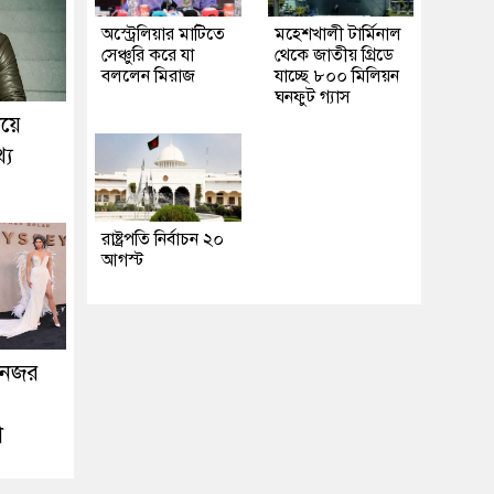
অস্ট্রেলিয়ার মাটিতে
মহেশখালী টার্মিনাল
সেঞ্চুরি করে যা
থেকে জাতীয় গ্রিডে
বললেন মিরাজ
যাচ্ছে ৮০০ মিলিয়ন
ঘনফুট গ্যাস
িয়ে
্য
রাষ্ট্রপতি নির্বাচন ২০
আগস্ট
 নজর
়া