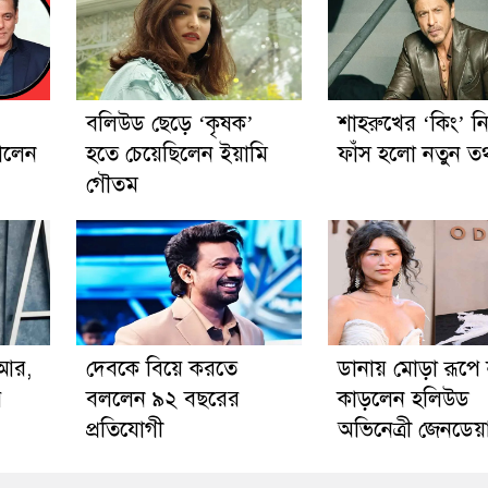
বলিউড ছেড়ে ‘কৃষক’
শাহরুখের ‘কিং’ ন
ালেন
হতে চেয়েছিলেন ইয়ামি
ফাঁস হলো নতুন তথ
গৌতম
িআর,
দেবকে বিয়ে করতে
ডানায় মোড়া রূপে
ে
বললেন ৯২ বছরের
কাড়লেন হলিউড
প্রতিযোগী
অভিনেত্রী জেনডেয