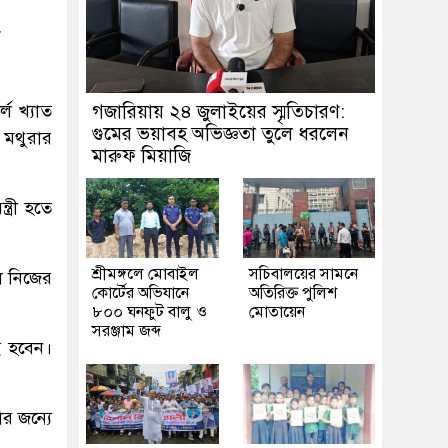
৮
্ল খ্যাত
গজারিয়ায় ২৪ জুলাইয়ের স্মৃতিচারণ:
গুমের ভয়াবহ অভিজ্ঞতা তুলে ধরলেন
 মথুরার
মারুফ মিয়াজি
্রী হতে
শ্রীমঙ্গলে মোবাইল
সচিবালয়ের সামনে
ে নিজের
কোর্টের অভিযানে
অতিরিক্ত পুলিশ
৮০০ ঘনফুট বালু ও
মোতায়েন
সরঞ্জাম জব্দ
রই হবেন।
র জন্যে