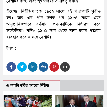
দেশটির রাজ্য এবং ভূখণ্ডের প্রতিনিধিত্ব করছে।
উল্লেখ্য, নিউজিল্যান্ডে ১৯০২ সালে এই পতাকাটি গৃহীত
হয়। আর এর পাঁচ দশক পর ১৯৫৪ সালে এসে
আনুষ্ঠানিকভাবে বর্তমান পতাকাটিকে নির্ধারণ করে
অস্টেলিয়া। যদিও ১৯০১ সাল থেকে নানা রকম পতাকা
ব্যবহার করে আসছে দেশটি।
ট্যাগ :
এ ক্যাটাগরির আরো নিউজ