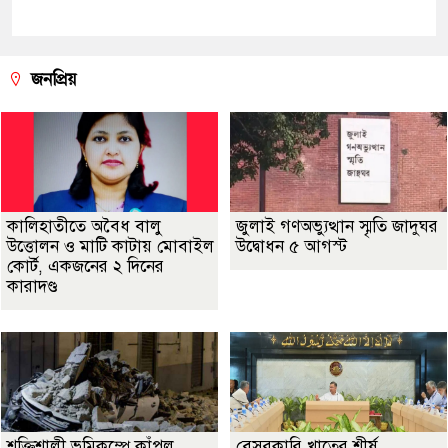
জনপ্রিয়
কালিহাতীতে অবৈধ বালু
জুলাই গণঅভ্যুত্থান স্মৃতি জাদুঘর
উত্তোলন ও মাটি কাটায় মোবাইল
উদ্বোধন ৫ আগস্ট
কোর্ট, একজনের ২ দিনের
কারাদণ্ড
শক্তিশালী ভূমিকম্পে কাঁপল
বেসরকারি খাতের শীর্ষ