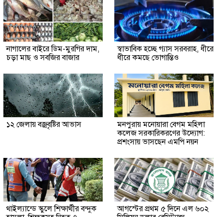
নাগালের বাইরে ডিম-মুরগির দাম,
স্বাভাবিক হচ্ছে গ্যাস সরবরাহ, ধীরে
চড়া মাছ ও সবজির বাজার
ধীরে কমছে ভোগান্তিও
১২ জেলায় বজ্রবৃষ্টির আভাস
মনপুরায় মনোয়ারা বেগম মহিলা
কলেজ সরকারিকরণের উদ্যোগ:
প্রশংসায় ভাসছেন এমপি নয়ন
থাইল্যান্ডে স্কুলে শিক্ষার্থীর বন্দুক
আগস্টের প্রথম ৫ দিনে এল ৬০২