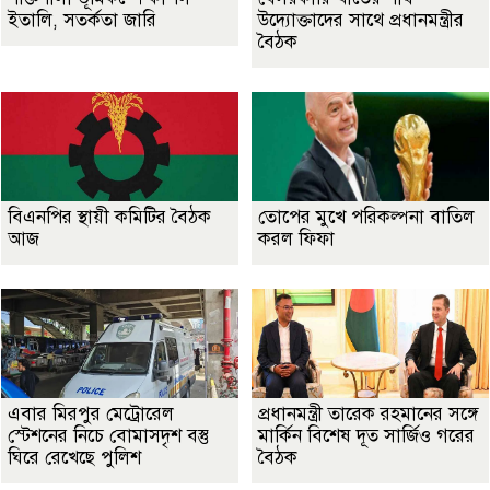
ইতালি, সতর্কতা জারি
উদ্যোক্তাদের সাথে প্রধানমন্ত্রীর
বৈঠক
বিএনপির স্থায়ী কমিটির বৈঠক
তোপের মুখে পরিকল্পনা বাতিল
আজ
করল ফিফা
এবার মিরপুর মেট্রোরেল
প্রধানমন্ত্রী তারেক রহমানের সঙ্গে
স্টেশনের নিচে বোমাসদৃশ বস্তু
মার্কিন বিশেষ দূত সার্জিও গরের
ঘিরে রেখেছে পুলিশ
বৈঠক