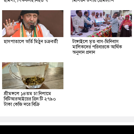
হামলা, শিক্ষকসহ নিহত ৭
মিলিয়ন ডলার রেমিট্যান্স
হাসপাতালে ভর্তি মিঠুন চক্রবর্তী
টাঙ্গাইলে মৃত বাস-মিনিবাস
মালিকদের পরিবারকে আর্থিক
অনুদান প্রদান
শ্রীমঙ্গলে ১৪তম চা নিলামে
বিটিআরআইয়ের গ্রিন টি ২৭৯০
টাকা কেজি দরে বিক্রি