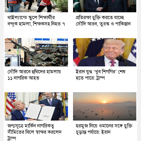
থাইল্যান্ডে স্কুলে শিক্ষার্থীর
প্রতিরক্ষা চুক্তি করতে যাচ্ছে
বন্দুক হামলা, শিক্ষকসহ নিহত ৭
সৌদি আরব, তুরস্ক ও পাকিস্তান
সৌদি আরবে হুথিদের হামলায়
ইরান যুদ্ধ ‘খুব শিগগির’ শেষ
১১ নাগরিক আহত
হতে পারে: ট্রাম্প
জন্মসূত্রে মার্কিন নাগরিকত্ব
হরমুজ নিয়ে ওমানের সঙ্গে চুক্তি
সীমিতের বিলে স্বাক্ষর করলেন
চূড়ান্ত পর্যায়ে: ইরান
ট্রাম্প