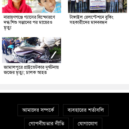
নারায়ণগঞ্জে গ্যাসের বিস্ফোরণে
টাঙ্গাইল রেলস্টেশনে বুকিং
দগ্ধ শিশু সন্তানের পর মায়েরও
সহকারীদের মানববন্ধন
মৃত্যু
জামালপুরে প্রাইভেটকার দুর্ঘটনায়
জজের মৃত্যু; চালক আহত
আমাদের সম্পর্কে
ব্যবহারের শর্তাবলি
গোপনীয়তার নীতি
যোগাযোগ