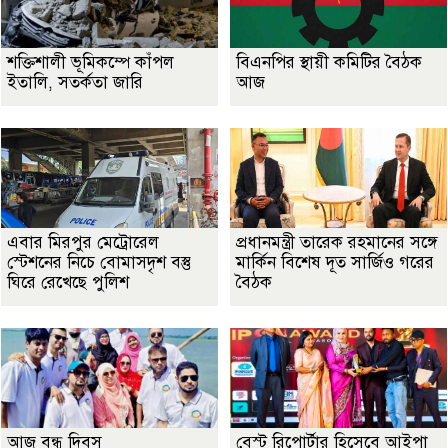
শক্তিশালী ভূমিকম্পে কাঁপল
বিএনপির স্থায়ী কমিটির বৈঠক
ইতালি, সতর্কতা জারি
আজ
এবার মিরপুর মেট্রোরেল
প্রধানমন্ত্রী তারেক রহমানের সঙ্গে
স্টেশনের নিচে বোমাসদৃশ বস্তু
মার্কিন বিশেষ দূত সার্জিও গরের
ঘিরে রেখেছে পুলিশ
বৈঠক
আজ বন্ধু দিবস
বেস্ট রিপোর্টার হিসেবে আইপা