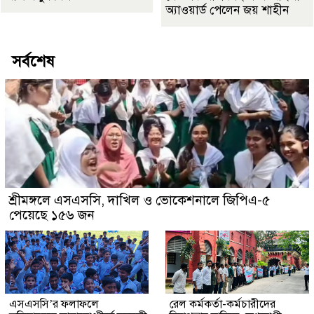
অ্যাওয়ার্ড পেলেন জয় শাহীন
সর্বশেষ
শ্রীমঙ্গলে এসএসসি, দাখিল ও ভোকেশনালে জিপিএ-৫
পেয়েছে ১৫৬ জন
এসএসসি’র ফলাফলে
রেল কর্মকর্তা-কর্মচারীদের