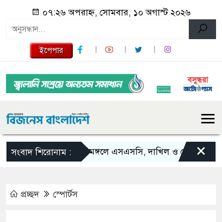
০৭:২৬ অপরাহ্ন, সোমবার, ১০ অগাস্ট ২০২৬
ইপেপার
×
শ্রীমঙ্গলে এসএসসি, দাখিল ও ভোকেশনালে জি
সংবাদ শিরোনাম :
প্রচ্ছদ
স্পোর্টস