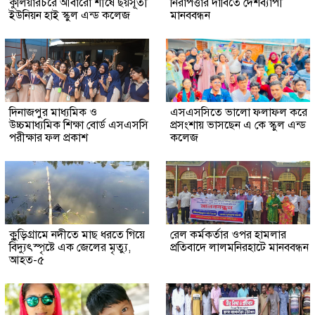
কুলিয়ারচরে আবারো শীর্ষে ছয়সূতী
নিরাপত্তার দাবিতে দেশব্যাপী
ইউনিয়ন হাই স্কুল এন্ড কলেজ
মানববন্ধন
দিনাজপুর মাধ্যমিক ও
এসএসসিতে ভালো ফলাফল করে
উচ্চমাধ্যমিক শিক্ষা বোর্ড এসএসসি
প্রসংশায় ভাসছেন এ কে স্কুল এন্ড
পরীক্ষার ফল প্রকাশ
কলেজ
কুুড়িগ্রা‌মে নদীতে মাছ ধরতে গিয়ে
রেল কর্মকর্তার ওপর হামলার
বিদ্যুৎস্পৃষ্টে এক জেলের মৃত্যু,
প্রতিবাদে লালমনিরহাটে মানববন্ধন
আহত-৫