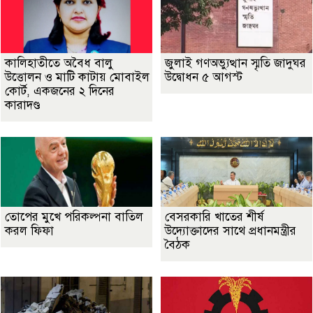
কালিহাতীতে অবৈধ বালু
জুলাই গণঅভ্যুত্থান স্মৃতি জাদুঘর
উত্তোলন ও মাটি কাটায় মোবাইল
উদ্বোধন ৫ আগস্ট
কোর্ট, একজনের ২ দিনের
কারাদণ্ড
তোপের মুখে পরিকল্পনা বাতিল
বেসরকারি খাতের শীর্ষ
করল ফিফা
উদ্যোক্তাদের সাথে প্রধানমন্ত্রীর
বৈঠক