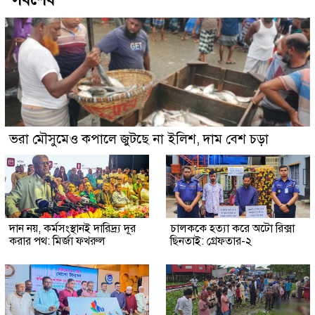
ভরা মৌসুমেও কপালে জুটছে না ইলিশ, দাম বেশ চড়া
দান নয়, কর্মসংস্থানই দারিদ্র্য দূর
চালককে হত্যা করে অটো রিক্সা
করার পথ: মির্জা ফখরুল
ছিনতাই: গ্রেফতার-২