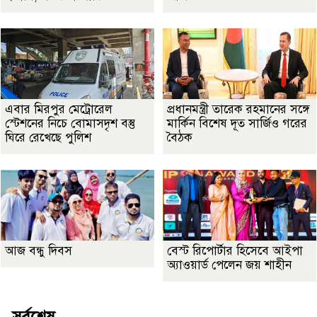
এবার মিরপুর মেট্রোরেল
প্রধানমন্ত্রী তারেক রহমানের সঙ্গে
স্টেশনের নিচে বোমাসদৃশ বস্তু
মার্কিন বিশেষ দূত সার্জিও গরের
ঘিরে রেখেছে পুলিশ
বৈঠক
আজ বন্ধু দিবস
বেস্ট রিপোর্টার হিসেবে আইপা
অ্যাওয়ার্ড পেলেন জয় শাহীন
সর্বশেষ