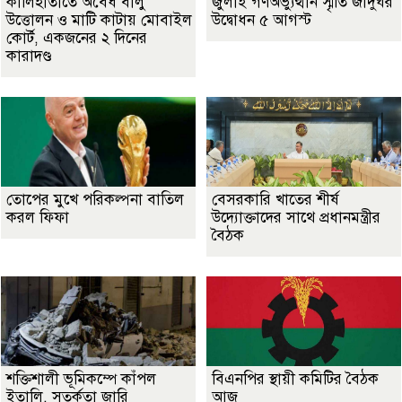
কালিহাতীতে অবৈধ বালু
জুলাই গণঅভ্যুত্থান স্মৃতি জাদুঘর
উত্তোলন ও মাটি কাটায় মোবাইল
উদ্বোধন ৫ আগস্ট
কোর্ট, একজনের ২ দিনের
কারাদণ্ড
তোপের মুখে পরিকল্পনা বাতিল
বেসরকারি খাতের শীর্ষ
করল ফিফা
উদ্যোক্তাদের সাথে প্রধানমন্ত্রীর
বৈঠক
শক্তিশালী ভূমিকম্পে কাঁপল
বিএনপির স্থায়ী কমিটির বৈঠক
ইতালি, সতর্কতা জারি
আজ