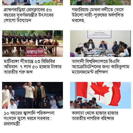
ব্রাহ্মণবাড়িয়া প্রেসক্লাবের ৫০
গজারিয়ায় মেঘনা নদীতে ভেসে
বছরের সুবর্ণজয়ন্তীর উৎসবের
উঠলো নারী-পুরুষের অর্ধগলিত
লোগো উন্মোচন
মরদেহ
মাটিরাঙ্গা সীমান্তে ২৩ বিজিবির
ভাসানী বিশ্ববিদ্যালয়ে বিএসি
অভিযান: ৭ লাখ ৫০ হাজার টাকার
অ্যাক্রেডিটেশনের জন্য কারিকুলাম
ভারতীয় গরু জব্দ
ম্যানেজমেন্ট প্রশিক্ষণ
১০ বছরের জ্বালানি পরিকল্পনা
কানাডা থেকে হাজার হাজার
সংসদে তুলে ধরবে সরকার :
ভারতীয় নাগরিক বহিষ্কার
প্রধানমন্ত্রী