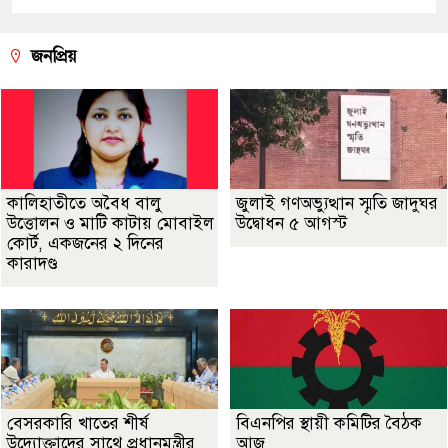
জনপ্রিয়
কালিহাতীতে অবৈধ বালু
জুলাই গণঅভ্যুত্থান স্মৃতি জাদুঘর
উত্তোলন ও মাটি কাটায় মোবাইল
উদ্বোধন ৫ আগস্ট
কোর্ট, একজনের ২ দিনের
কারাদণ্ড
বেসরকারি খাতের শীর্ষ
বিএনপির স্থায়ী কমিটির বৈঠক
উদ্যোক্তাদের সাথে প্রধানমন্ত্রীর
আজ