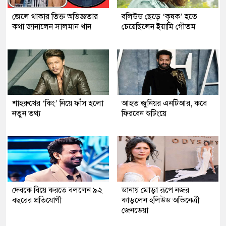
জেলে থাকার তিক্ত অভিজ্ঞতার
বলিউড ছেড়ে ‘কৃষক’ হতে
কথা জানালেন সালমান খান
চেয়েছিলেন ইয়ামি গৌতম
শাহরুখের ‘কিং’ নিয়ে ফাঁস হলো
আহত জুনিয়র এনটিআর, কবে
নতুন তথ্য
ফিরবেন শুটিংয়ে
দেবকে বিয়ে করতে বললেন ৯২
ডানায় মোড়া রূপে নজর
বছরের প্রতিযোগী
কাড়লেন হলিউড অভিনেত্রী
জেনডেয়া