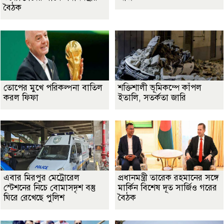
বৈঠক
তোপের মুখে পরিকল্পনা বাতিল
শক্তিশালী ভূমিকম্পে কাঁপল
করল ফিফা
ইতালি, সতর্কতা জারি
এবার মিরপুর মেট্রোরেল
প্রধানমন্ত্রী তারেক রহমানের সঙ্গে
স্টেশনের নিচে বোমাসদৃশ বস্তু
মার্কিন বিশেষ দূত সার্জিও গরের
ঘিরে রেখেছে পুলিশ
বৈঠক