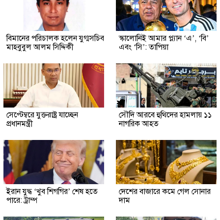
বিমানের পরিচালক হলেন যুগ্মসচিব
স্কালোনিই আমার প্ল্যান ‘এ’, ‘বি’
মাহবুবুল আলম সিদ্দিকী
এবং ‘সি’: তাপিয়া
সেপ্টেম্বরে যুক্তরাষ্ট্র যাচ্ছেন
সৌদি আরবে হুথিদের হামলায় ১১
প্রধানমন্ত্রী
নাগরিক আহত
ইরান যুদ্ধ ‘খুব শিগগির’ শেষ হতে
দেশের বাজারে কমে গেল সোনার
পারে: ট্রাম্প
দাম