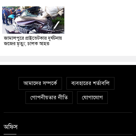
জামালপুরে প্রাইভেটকার দুর্ঘটনায়
জজের মৃত্যু; চালক আহত
আমাদের সম্পর্কে
ব্যবহারের শর্তাবলি
গোপনীয়তার নীতি
যোগাযোগ
অফিস