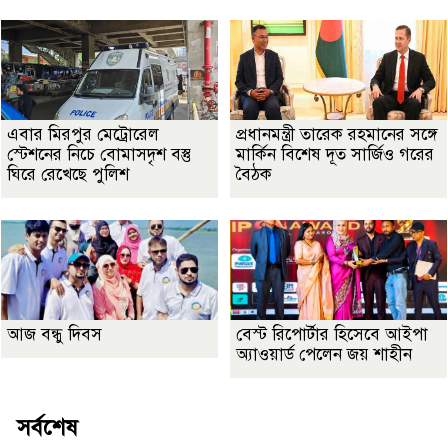
এবার মিরপুর মেট্রোরেল
প্রধানমন্ত্রী তারেক রহমানের সঙ্গে
স্টেশনের নিচে বোমাসদৃশ বস্তু
মার্কিন বিশেষ দূত সার্জিও গরের
ঘিরে রেখেছে পুলিশ
বৈঠক
আজ বন্ধু দিবস
বেস্ট রিপোর্টার হিসেবে আইপা
অ্যাওয়ার্ড পেলেন জয় শাহীন
সর্বশেষ