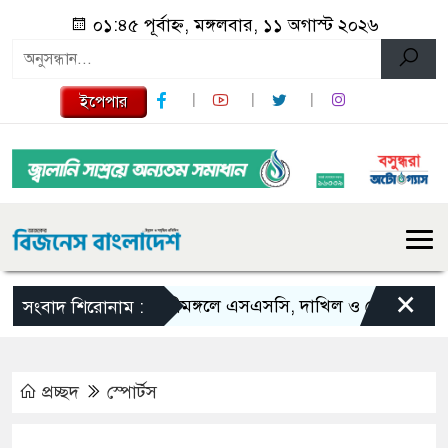
০১:৪৫ পূর্বাহ্ন, মঙ্গলবার, ১১ অগাস্ট ২০২৬
ইপেপার
×
শ্রীমঙ্গলে এসএসসি, দাখিল ও ভোকেশনালে জি
সংবাদ শিরোনাম :
প্রচ্ছদ
স্পোর্টস