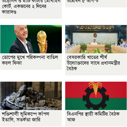
উত্তোলন ও মাটি কাটায় মোবাইল
উদ্বোধন ৫ আগস্ট
কোর্ট, একজনের ২ দিনের
কারাদণ্ড
তোপের মুখে পরিকল্পনা বাতিল
বেসরকারি খাতের শীর্ষ
করল ফিফা
উদ্যোক্তাদের সাথে প্রধানমন্ত্রীর
বৈঠক
শক্তিশালী ভূমিকম্পে কাঁপল
বিএনপির স্থায়ী কমিটির বৈঠক
ইতালি, সতর্কতা জারি
আজ