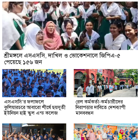
শ্রীমঙ্গলে এসএসসি, দাখিল ও ভোকেশনালে জিপিএ-৫
পেয়েছে ১৫৬ জন
এসএসসি’র ফলাফলে
রেল কর্মকর্তা-কর্মচারীদের
কুলিয়ারচরে আবারো শীর্ষে ছয়সূতী
নিরাপত্তার দাবিতে দেশব্যাপী
ইউনিয়ন হাই স্কুল এন্ড কলেজ
মানববন্ধন