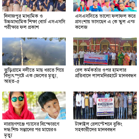
দিনাজপুর মাধ্যমিক ও
এসএসসিতে ভালো ফলাফল করে
উচ্চমাধ্যমিক শিক্ষা বোর্ড এসএসসি
প্রসংশায় ভাসছেন এ কে স্কুল এন্ড
পরীক্ষার ফল প্রকাশ
কলেজ
কুুড়িগ্রা‌মে নদীতে মাছ ধরতে গিয়ে
রেল কর্মকর্তার ওপর হামলার
বিদ্যুৎস্পৃষ্টে এক জেলের মৃত্যু,
প্রতিবাদে লালমনিরহাটে মানববন্ধন
আহত-৫
নারায়ণগঞ্জে গ্যাসের বিস্ফোরণে
টাঙ্গাইল রেলস্টেশনে বুকিং
দগ্ধ শিশু সন্তানের পর মায়েরও
সহকারীদের মানববন্ধন
মৃত্যু