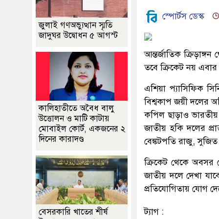
স্পোর্টস ডেস্ক
জুলাই গণঅভ্যুত্থান স্মৃতি
জাদুঘর উদ্বোধন ৫ আগস্ট
আন্তর্জাতিক ক্রিড়া
তবে ক্রিকেট নয় এবা
এশিয়া প্যাসিফিক সি
বিশ্বকাপ জয়ী দলের অ
কালিহাতীতে অবৈধ বালু
কপিল ছাড়াও ভারতীয়
উত্তোলন ও মাটি কাটায়
জাতীয় হকি দলের প্রা
মোবাইল কোর্ট, একজনের ২
দিনের কারাদণ্ড
বেঙ্কটপতি রাজু, সুজিত
ক্রিকেট থেকে অবসর 
জাতীয় দলে দেখা যাবে
প্রতিযোগিতায় যোগ দ
ট্যাগ :
বেসরকারি খাতের শীর্ষ