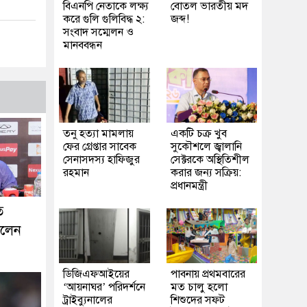
বিএনপি নেতাকে লক্ষ্য
বোতল ভারতীয় মদ
করে গুলি গুলিবিদ্ধ ২:
জব্দ!
সংবাদ সম্মেলন ও
মানববন্ধন
তনু হত্যা মামলায়
একটি চক্র খুব
ফের গ্রেপ্তার সাবেক
সুকৌশলে জ্বালানি
সেনাসদস্য হাফিজুর
সেক্টরকে অস্থিতিশীল
রহমান
করার জন্য সক্রিয়:
প্রধানমন্ত্রী
ে
ললেন
ডিজিএফআইয়ের
পাবনায় প্রথমবারের
‘আয়নাঘর’ পরিদর্শনে
মত চালু হলো
ট্রাইব্যুনালের
শিশুদের সফট