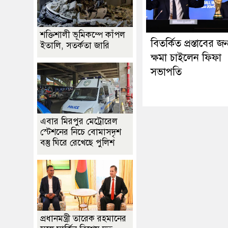
শক্তিশালী ভূমিকম্পে কাঁপল
বিতর্কিত প্রস্তাবের জন
ইতালি, সতর্কতা জারি
ক্ষমা চাইলেন ফিফা
সভাপতি
এবার মিরপুর মেট্রোরেল
স্টেশনের নিচে বোমাসদৃশ
বস্তু ঘিরে রেখেছে পুলিশ
প্রধানমন্ত্রী তারেক রহমানের