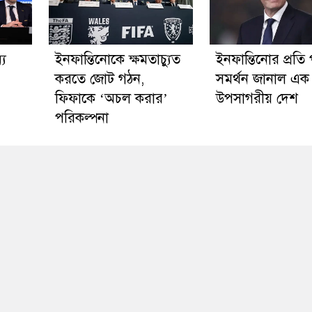
্য
ইনফান্তিনোকে ক্ষমতাচ্যুত
ইনফান্তিনোর প্রতি পূ
করতে জোট গঠন,
সমর্থন জানাল এক
ফিফাকে ‘অচল করার’
উপসাগরীয় দেশ
পরিকল্পনা