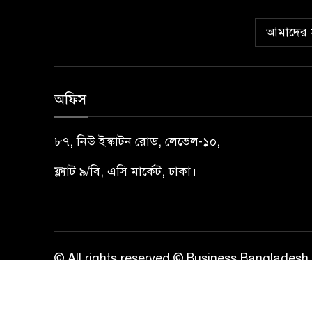
আমাদের স
অফিস
৮৭, নিউ ইস্কাটন রোড, লেভেল-১০,
ফ্ল্যাট ৯/বি, এসি মার্কেট, ঢাকা।
© All rights reserved © Business Bangladesh