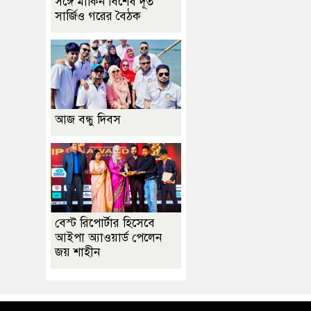
সঙ্গে মার্কিন বিশেষ দূত
সার্জিও গরের বৈঠক
আজ বন্ধু দিবস
বেস্ট রিপোর্টার হিসেবে
আইপা অ্যাওয়ার্ড পেলেন
জয় শাহীন