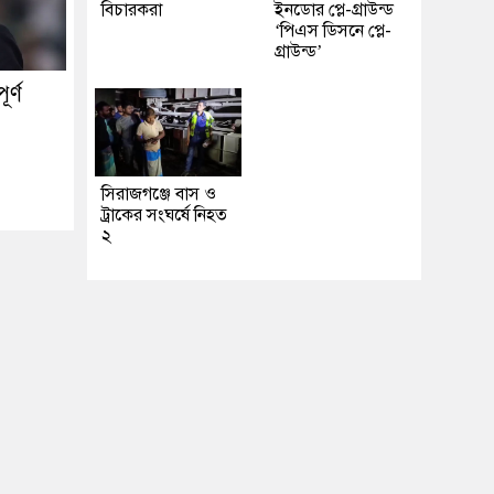
বিচারকরা
ইনডোর প্লে-গ্রাউন্ড
‘পিএস ডিসনে প্লে-
গ্রাউন্ড’
র্ণ
সিরাজগঞ্জে বাস ও
ট্রাকের সংঘর্ষে নিহত
২