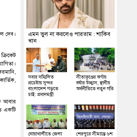
িল দেব।
এমন ভুল না করলেও পারতাম : শাকিব
খান
ক্রিকেট
যোগিতা।
িরমানি,
সবার সম্মিলিত
সীতাকুণ্ডের ঝর্ণায়
ার্তিক,
প্রচেষ্টায় সুন্দর
বর্ষার উচ্ছ্বাস, স্থানীয়
বাংলাদেশ গড়তে
অর্থনীতিতে নতুন গতি
চাই: প্রধানমন্ত্রী
কে আবার
তে একটি
নোয়াখালীতে জেলা
শেরপুরে সীমান্তে ৬শ