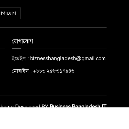
োগাযোগ
যোগাযোগ
ইমেইল : biznessbangladesh@gmail.com
মোবাইল : +৮৮০ ২৫৮৩১৭৯৪৬
Theme Developed BY
Business Bangladesh IT