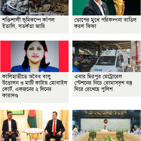
শক্তিশালী ভূমিকম্পে কাঁপল
তোপের মুখে পরিকল্পনা বাতিল
ইতালি, সতর্কতা জারি
করল ফিফা
কালিহাতীতে অবৈধ বালু
এবার মিরপুর মেট্রোরেল
উত্তোলন ও মাটি কাটায় মোবাইল
স্টেশনের নিচে বোমাসদৃশ বস্তু
কোর্ট, একজনের ২ দিনের
ঘিরে রেখেছে পুলিশ
কারাদণ্ড