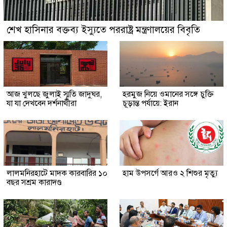
শেখ হাসিনার বক্তব্য ইস্যুতে পররাষ্ট্র মন্ত্রণালয়ের বিবৃতি
আজ খুলছে জুলাই স্মৃতি জাদুঘর,
হরমুজ নিয়ে ওমানের সঙ্গে চুক্তি
যা যা দেখবেন দর্শনার্থীরা
চূড়ান্ত পর্যায়ে: ইরান
লালমনিরহাটে মাদক কারবারির ১০
হাম উপসর্গে আরও ২ শিশুর মৃত্যু
বছর সশ্রম কারাদণ্ড