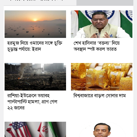
হরমুজ নিয়ে ওমানের সঙ্গে চুক্তি
শেখ হাসিনার ‘বক্তব্য’ নিয়ে
চূড়ান্ত পর্যায়ে: ইরান
অবস্থান স্পষ্ট করল ভারত
রাশিয়া-ইউক্রেনে ভয়াবহ
বিশ্ববাজারে বাড়ল সোনার দাম
পাল্টাপাল্টি হামলা, প্রাণ গেল
২২ জনের