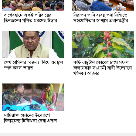
‎বাগেরহাটে একই পরিবারের
নিরাপদ পানি ব্যবস্থাপনা নিশ্চিতে
তিনজনের গলিত মরদেহ উদ্ধার
সহযোগিতার আশ্বাস প্রধানমন্ত্রীর
শেখ হাসিনার ‘বক্তব্য’ নিয়ে অবস্থান
কফি রাম্বুটান কোকো চাষে সফল
স্পষ্ট করল ভারত
জলঢাকার সংগ্রামী নারী উদ্যোক্তা
খাদিজা আক্তার
মাটিরাঙ্গা জোনের উদ্যোগে
বিনামূল্যে চিকিৎসা সেবা প্রদান