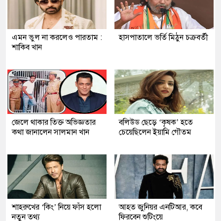
এমন ভুল না করলেও পারতাম :
হাসপাতালে ভর্তি মিঠুন চক্রবর্তী
শাকিব খান
জেলে থাকার তিক্ত অভিজ্ঞতার
বলিউড ছেড়ে ‘কৃষক’ হতে
কথা জানালেন সালমান খান
চেয়েছিলেন ইয়ামি গৌতম
শাহরুখের ‘কিং’ নিয়ে ফাঁস হলো
আহত জুনিয়র এনটিআর, কবে
নতুন তথ্য
ফিরবেন শুটিংয়ে