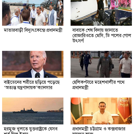
মাতারবাড়ী বিদ্যুৎকেন্দ্রে প্রধানমন্ত্রী
বাবাকে শেষ বিদায় জানাতে
রোজারিওতে মেসি, ডি পলের গোল
উৎসর্গ
বাইডেনের শরীরে ছড়িয়ে পড়েছে
হেলিকপ্টারে মহেশখালীর পথে
‘অত্যন্ত যন্ত্রণাদায়ক’ক্যানসার
প্রধানমন্ত্রী
হরমুজ খুলতে যুক্তরাষ্ট্রকে যেসব
প্রধানমন্ত্রী চট্টগ্রাম ও কক্সবাজার