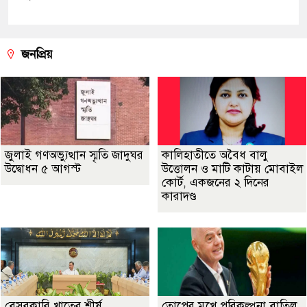
জনপ্রিয়
জুলাই গণঅভ্যুত্থান স্মৃতি জাদুঘর
কালিহাতীতে অবৈধ বালু
উদ্বোধন ৫ আগস্ট
উত্তোলন ও মাটি কাটায় মোবাইল
কোর্ট, একজনের ২ দিনের
কারাদণ্ড
বেসরকারি খাতের শীর্ষ
তোপের মুখে পরিকল্পনা বাতিল