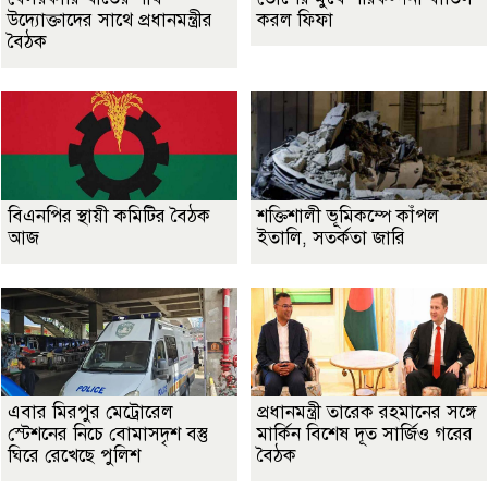
উদ্যোক্তাদের সাথে প্রধানমন্ত্রীর
করল ফিফা
বৈঠক
বিএনপির স্থায়ী কমিটির বৈঠক
শক্তিশালী ভূমিকম্পে কাঁপল
আজ
ইতালি, সতর্কতা জারি
এবার মিরপুর মেট্রোরেল
প্রধানমন্ত্রী তারেক রহমানের সঙ্গে
স্টেশনের নিচে বোমাসদৃশ বস্তু
মার্কিন বিশেষ দূত সার্জিও গরের
ঘিরে রেখেছে পুলিশ
বৈঠক