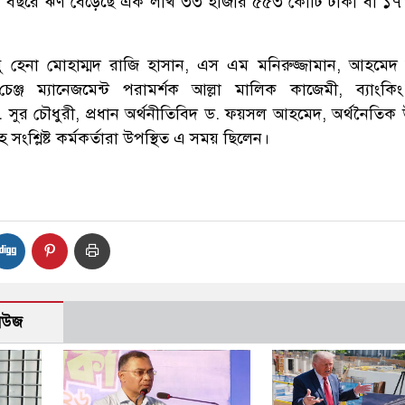
 বছরে ঋণ বেড়েছে এক লাখ ৩৩ হাজার ৫৫৩ কোটি টাকা বা ১৭
বু হেনা মোহাম্মদ রা‌জি হাসান, এস এম ম‌নিরুজ্জামান, আহমেদ
চেঞ্জ ম্যানেজমেন্ট পরামর্শক আল্লা মালিক কাজেমী, ব্যাংকিং
সুর চৌধুরী, প্রধান অর্থনীতিবিদ ড. ফয়সল আহমেদ, অর্থনৈ‌তিক উপ
‌শ্লিষ্ট কর্মকর্তারা উপ‌স্থিত এ সময় ছি‌লেন।
নিউজ