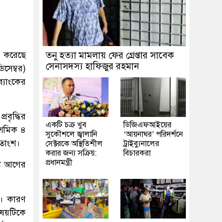
া করেছে
তনু হত্যা মামলায় ফের গ্রেপ্তার সাবেক
সেনাসদস্য হাফিজুর রহমান
সেম্বর)
্যাংকের
রবৃদ্ধির
একটি চক্র খুব
ডিজিএফআইয়ের
দশমিক ৪
সুকৌশলে জ্বালানি
‘আয়নাঘর’ পরিদর্শনে
শতাংশ।
সেক্টরকে অস্থিতিশীল
ট্রাইব্যুনালের
করার জন্য সক্রিয়:
বিচারকরা
প্রধানমন্ত্রী
ন্য আগের
ি। কারণ
িষয়টিকে