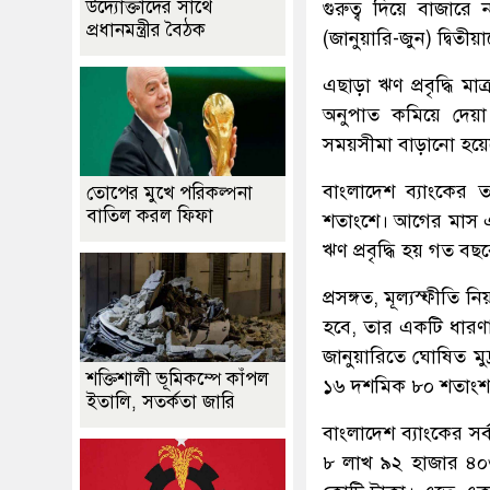
উদ্যোক্তাদের সাথে
গুরুত্ব দিয়ে বাজারে
প্রধানমন্ত্রীর বৈঠক
(জানুয়ারি-জুন) দ্বিতীয়ার
এছাড়া ঋণ প্রবৃদ্ধি ম
অনুপাত কমিয়ে দেয়া
সময়সীমা বাড়ানো হয়ে
বাংলাদেশ ব্যাংকের 
তোপের মুখে পরিকল্পনা
বাতিল করল ফিফা
শতাংশে। আগের মাস এপ
ঋণ প্রবৃদ্ধি হয় গত বছ
প্রসঙ্গত, মূল্যস্ফীতি ন
হবে, তার একটি ধারণা
জানুয়ারিতে ঘোষিত মুদ
শক্তিশালী ভূমিকম্পে কাঁপল
১৬ দশমিক ৮০ শতাংশ
ইতালি, সতর্কতা জারি
বাংলাদেশ ব্যাংকের সর
৮ লাখ ৯২ হাজার ৪০