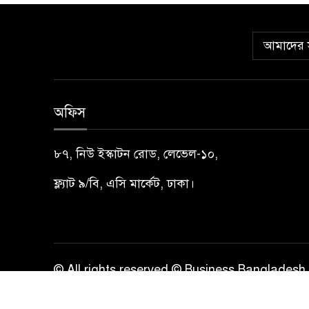
আমাদের স
অফিস
৮৭, নিউ ইস্কাটন রোড, লেভেল-১০,
ফ্ল্যাট ৯/বি, এসি মার্কেট, ঢাকা।
© All rights reserved © Business Bangladesh