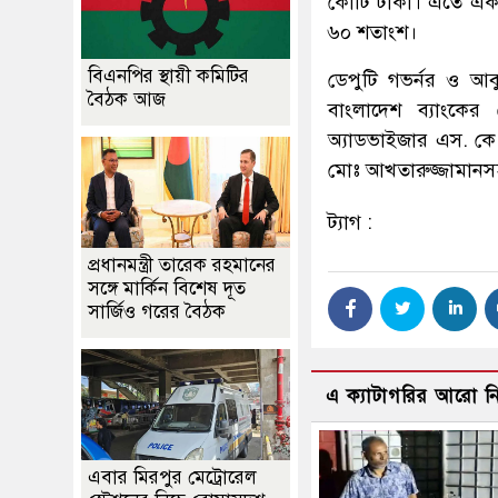
কোটি টাকা। এতে এক
৬০ শতাংশ।
বিএনপির স্থায়ী কমিটির
ডেপু‌টি গভর্নর ও আ
বৈঠক আজ
বাংলাদেশ ব্যাংকের 
অ্যাডভাইজার এস. কে. 
মোঃ আখতারুজ্জামানসহ সং
ট্যাগ :
প্রধানমন্ত্রী তারেক রহমানের
সঙ্গে মার্কিন বিশেষ দূত
সার্জিও গরের বৈঠক
এ ক্যাটাগরির আরো 
এবার মিরপুর মেট্রোরেল