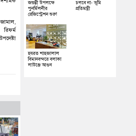
 দশমিক
জয়ন্তী উপলক্ষে
চলবে না- ভূমি
পুনর্মিলনীর
প্রতিমন্ত্রী
রেজিস্ট্রেশন শুরু!
 জামাল,
 রিফর্ম
‌দেষ্টা
হযরত শাহজালাল
বিমানবন্দরে বলাকা
লাউঞ্জে আগুন