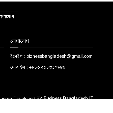
োগাযোগ
যোগাযোগ
ইমেইল : biznessbangladesh@gmail.com
মোবাইল : +৮৮০ ২৫৮৩১৭৯৪৬
Theme Developed BY
Business Bangladesh IT