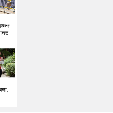
রকল্প’
দালত
ামলা,