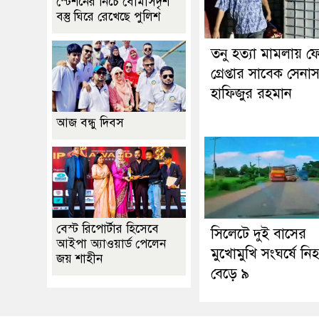
স্টেশনের নিচে বোমাসদৃশ
বস্তু ঘিরে রেখেছে পুলিশ
তনু হত্যা মামলায় ফ
গ্রেপ্তার সাবেক সেনা
হাফিজুর রহমান
আজ বন্ধু দিবস
বেস্ট রিপোর্টার হিসেবে
সিলেটে দুই বাসের
আইপা অ্যাওয়ার্ড পেলেন
মুখোমুখি সংঘর্ষে নি
জয় শাহীন
বেড়ে ৯