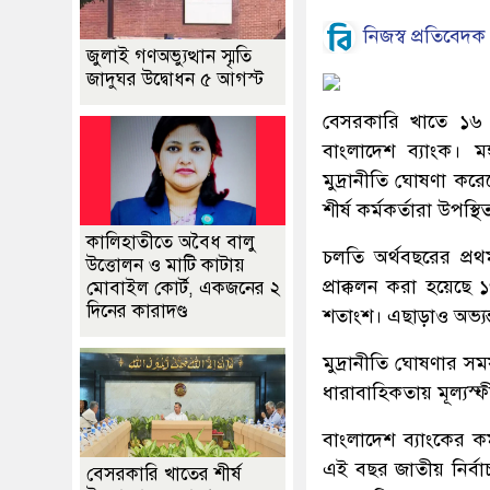
নিজস্ব প্রতিবেদক
জুলাই গণঅভ্যুত্থান স্মৃতি
জাদুঘর উদ্বোধন ৫ আগস্ট
বেসরকারি খাতে ১৬ দ
বাংলাদেশ ব্যাংক। মঙ
মুদ্রানীতি ঘোষণা কর
শীর্ষ কর্মকর্তারা উপস্থ
কালিহাতীতে অবৈধ বালু
চলতি অর্থবছরের প্রথমা
উত্তোলন ও মাটি কাটায়
প্রাক্কলন করা হয়ে‌ছ
মোবাইল কোর্ট, একজনের ২
দিনের কারাদণ্ড
শতাংশ। এছাড়াও অভ্যন্ত
মুদ্রানী‌তি ঘোষণার স
ধারাবা‌হিকতায় মূল্যস্ফী
বাংলাদেশ ব্যাংকের কর
এই বছর জাতীয় নির্বা
বেসরকারি খাতের শীর্ষ