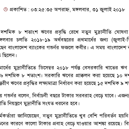
প্রকাশিত : ০৩:২৫:৩৫ অপরাহ্ন, মঙ্গলবার, ৩১ জুলাই ২০১৮
শমিক ৮ শতাংশ ঋণের প্রবৃদ্ধি রেখে নতুন মুদ্রানীতি ঘোষণ
্গলবার চলতি ২০১৮-১৯ অর্থবছরের প্রথমার্ধের জন্য (জুলাই-ডি‌
েছেন বাংলাদেশ ব্যাংকের গভর্নর ফজলে কবীর। এ সময় বাংলাদেশ ব
িত ছিলেন।
র্ধের মুদ্রানীতিতে ডি‌সেম্বর ২০১৮ পর্যন্ত বেসরকারি খাতের ঋণ প্
ে ১৬ দশমিক ৮ শতাংশ। সরকা‌রি ঋ‌ণের প্রাক্কলন করা হ‌য়ে‌ছে ১০ 
রীণ ঋ‌ণের প্রবৃ‌দ্ধির লক্ষ্যমাত্রা নির্ধারণ করা হয়ে‌ছে ১৫ দশমিক ৯ 
ময় গভর্নর ব‌লেন, নির্বাচনী বছ‌রে টাকার সরবরাহ বে‌ড়ে যা‌বে। এজ
‌তি নিয়ন্ত্রণে মুদ্রানী‌তি সংযত ধর‌নের হ‌বে।
্মকর্তারা জানিয়েছেন, নতুন মুদ্রানীতিতে খুব বেশি পরিবর্তন হয়ন
চনের কারণে কালো টাকার প্রবাহ বেড়ে যাওয়ার আশঙ্কা রয়েছে। ব