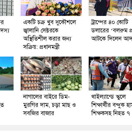
ের
একটি চক্র খুব সুকৌশলে
ট্রাম্পের ৪০ কোটি
সদস্য
জ্বালানি সেক্টরকে
ডলারের ‘বলরুম প্
অস্থিতিশীল করার জন্য
আটকে দিলেন আ
সক্রিয়: প্রধানমন্ত্রী
নাগালের বাইরে ডিম-
থাইল্যান্ডে স্কুলে
হত
মুরগির দাম, চড়া মাছ ও
শিক্ষার্থীর বন্দুক হ
সবজির বাজার
শিক্ষকসহ নিহত ৭