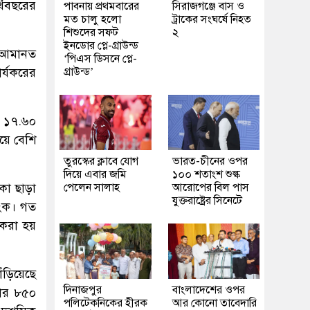
্থবছরের
পাবনায় প্রথমবারের
সিরাজগঞ্জে বাস ও
মত চালু হলো
ট্রাকের সংঘর্ষে নিহত
শিশুদের সফট
২
ইনডোর প্লে-গ্রাউন্ড
ঋণ আমানত
‘পিএস ডিসনে প্লে-
র্যকরের
গ্রাউন্ড’
ে ১৭.৬০
য়ে বেশি
তুরস্কের ক্লাবে যোগ
ভারত-চীনের ওপর
দিয়ে এবার জমি
১০০ শতাংশ শুল্ক
াকা ছাড়া
পেলেন সালাহ
আরোপের বিল পাস
যুক্তরাষ্ট্রের সিনেটে
াংক। গত
ন করা হয়
ঁড়িয়েছে
দিনাজপুর
বাংলাদেশের ওপর
ার ৮৫০
পলিটেকনিকের হীরক
আর কোনো তাবেদারি