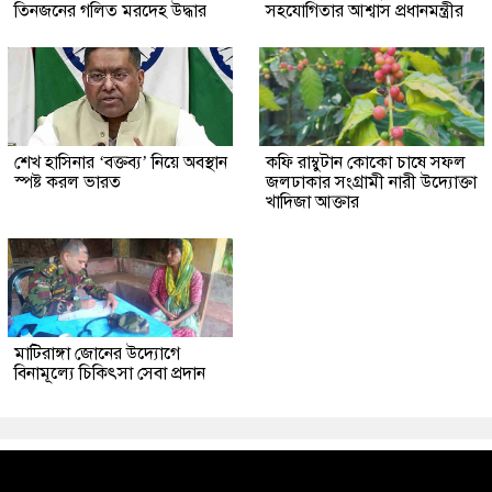
তিনজনের গলিত মরদেহ উদ্ধার
সহযোগিতার আশ্বাস প্রধানমন্ত্রীর
শেখ হাসিনার ‘বক্তব্য’ নিয়ে অবস্থান
কফি রাম্বুটান কোকো চাষে সফল
স্পষ্ট করল ভারত
জলঢাকার সংগ্রামী নারী উদ্যোক্তা
খাদিজা আক্তার
মাটিরাঙ্গা জোনের উদ্যোগে
বিনামূল্যে চিকিৎসা সেবা প্রদান