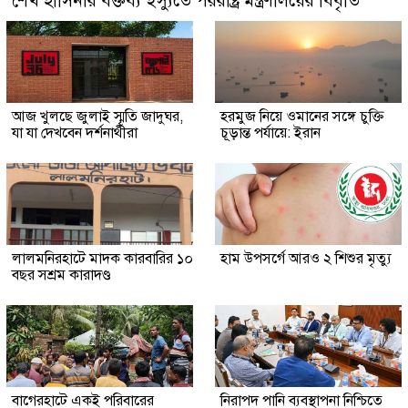
শেখ হাসিনার বক্তব্য ইস্যুতে পররাষ্ট্র মন্ত্রণালয়ের বিবৃতি
আজ খুলছে জুলাই স্মৃতি জাদুঘর,
হরমুজ নিয়ে ওমানের সঙ্গে চুক্তি
যা যা দেখবেন দর্শনার্থীরা
চূড়ান্ত পর্যায়ে: ইরান
লালমনিরহাটে মাদক কারবারির ১০
হাম উপসর্গে আরও ২ শিশুর মৃত্যু
বছর সশ্রম কারাদণ্ড
‎বাগেরহাটে একই পরিবারের
নিরাপদ পানি ব্যবস্থাপনা নিশ্চিতে