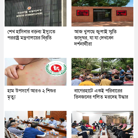
শেখ হাসিনার বক্তব্য ইস্যুতে
আজ খুলছে জুলাই স্মৃতি
পররাষ্ট্র মন্ত্রণালয়ের বিবৃতি
জাদুঘর, যা যা দেখবেন
দর্শনার্থীরা
হাম উপসর্গে আরও ২ শিশুর
‎বাগেরহাটে একই পরিবারের
মৃত্যু
তিনজনের গলিত মরদেহ উদ্ধার