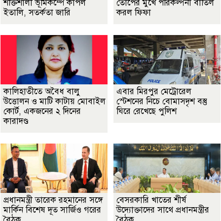
শক্তিশালী ভূমিকম্পে কাঁপল
তোপের মুখে পরিকল্পনা বাতিল
ইতালি, সতর্কতা জারি
করল ফিফা
কালিহাতীতে অবৈধ বালু
এবার মিরপুর মেট্রোরেল
উত্তোলন ও মাটি কাটায় মোবাইল
স্টেশনের নিচে বোমাসদৃশ বস্তু
কোর্ট, একজনের ২ দিনের
ঘিরে রেখেছে পুলিশ
কারাদণ্ড
প্রধানমন্ত্রী তারেক রহমানের সঙ্গে
বেসরকারি খাতের শীর্ষ
মার্কিন বিশেষ দূত সার্জিও গরের
উদ্যোক্তাদের সাথে প্রধানমন্ত্রীর
বৈঠক
বৈঠক