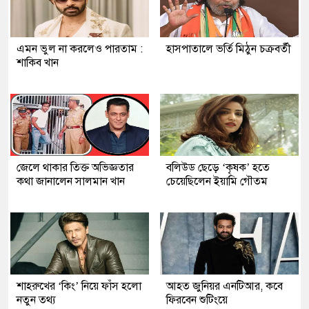
এমন ভুল না করলেও পারতাম :
হাসপাতালে ভর্তি মিঠুন চক্রবর্তী
শাকিব খান
জেলে থাকার তিক্ত অভিজ্ঞতার
বলিউড ছেড়ে ‘কৃষক’ হতে
কথা জানালেন সালমান খান
চেয়েছিলেন ইয়ামি গৌতম
শাহরুখের ‘কিং’ নিয়ে ফাঁস হলো
আহত জুনিয়র এনটিআর, কবে
নতুন তথ্য
ফিরবেন শুটিংয়ে