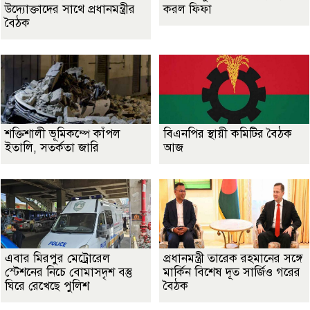
উদ্যোক্তাদের সাথে প্রধানমন্ত্রীর
করল ফিফা
বৈঠক
শক্তিশালী ভূমিকম্পে কাঁপল
বিএনপির স্থায়ী কমিটির বৈঠক
ইতালি, সতর্কতা জারি
আজ
এবার মিরপুর মেট্রোরেল
প্রধানমন্ত্রী তারেক রহমানের সঙ্গে
স্টেশনের নিচে বোমাসদৃশ বস্তু
মার্কিন বিশেষ দূত সার্জিও গরের
ঘিরে রেখেছে পুলিশ
বৈঠক