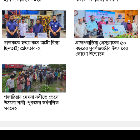
চালককে হত্যা করে অটো রিক্সা
ব্রাহ্মণবাড়িয়া প্রেসক্লাবের ৫০
ছিনতাই: গ্রেফতার-২
বছরের সুবর্ণজয়ন্তীর উৎসবের
লোগো উন্মোচন
গজারিয়ায় মেঘনা নদীতে ভেসে
উঠলো নারী-পুরুষের অর্ধগলিত
মরদেহ