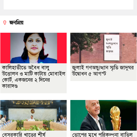
জনপ্রিয়
কালিহাতীতে অবৈধ বালু
জুলাই গণঅভ্যুত্থান স্মৃতি জাদুঘর
উত্তোলন ও মাটি কাটায় মোবাইল
উদ্বোধন ৫ আগস্ট
কোর্ট, একজনের ২ দিনের
কারাদণ্ড
বেসরকারি খাতের শীর্ষ
তোপের মুখে পরিকল্পনা বাতিল