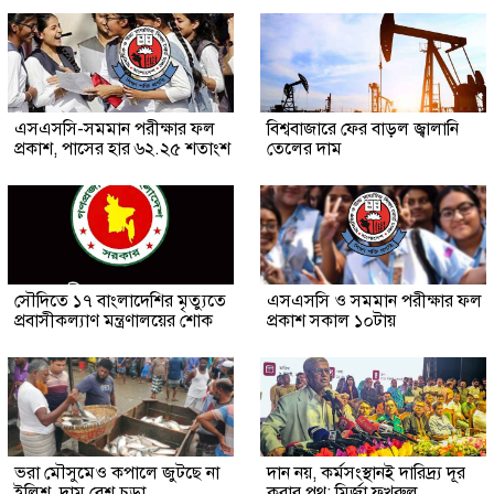
এসএসসি-সমমান পরীক্ষার ফল
বিশ্ববাজারে ফের বাড়ল জ্বালানি
প্রকাশ, পাসের হার ৬২.২৫ শতাংশ
তেলের দাম
সৌ‌দিতে ১৭ বাংলাদেশির মৃত্যুতে
এসএসসি ও সমমান পরীক্ষার ফল
প্রবাসীকল্যাণ মন্ত্রণালয়ের শোক
প্রকাশ সকাল ১০টায়
ভরা মৌসুমেও কপালে জুটছে না
দান নয়, কর্মসংস্থানই দারিদ্র্য দূর
ইলিশ, দাম বেশ চড়া
করার পথ: মির্জা ফখরুল