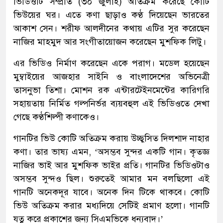
ভিডিওটি সম্প্রতি (৩০ জুলাই) অতিক্রম করেছে কোটি
ভিউয়ের ঘর। এতে কণা ছাড়াও কণ্ঠ দিয়েছেন ভারতের
আকাশ সেন। শরীফ আলদীনের কথায় এটির সুর করেছেন
নাজির মাহমুদ আর সংগীতায়োজন করেছেন মুশফিক লিটু।
এর ভিডিও নির্মাণ করেছেন একে পরাগ। মডেল হয়েছেন
মুম্বাইয়ের আজহার সাইনি ও বাংলাদেশের অভিনেত্রী
তাসনুভা তিশা। মোশন রক এন্টারটেইনমেন্টের কারিগরি
সহায়তায় নির্মিত গল্পনির্ভর ব্যয়বহুল এই ভিডিওতে দেখা
গেছে কণ্ঠশিল্পী কণাকেও।
গানটির ভিউ কোটি অতিক্রম করায় উচ্ছ্বসিত দিলশাদ নাহার
কণা। তার ভাষ্য এমন, ‘অসম্ভব সুন্দর একটি গান। কৃতজ্ঞ
নাজির ভাই আর মুশফিক ভাইর প্রতি। গানটির ভিডিওটাও
অসম্ভব সুন্দও ছিল। শুরুতেই আমার মন বলছিলো এই
গানটি অনেকদূর যাবে। অনেক দিন টিকে থাকবে। কোটি
ভিউ অতিক্রম করার মধ্যদিয়ে সেটিই প্রমাণ হলো। গানটি
যত্ন করে প্রকাশের জন্য সিএমভিকে ধন্যবাদ।’