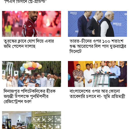
‘পিএস ডিসনে প্লে-গ্রাউন্ড’
তুরস্কের ক্লাবে যোগ দিয়ে এবার
ভারত-চীনের ওপর ১০০ শতাংশ
জমি পেলেন সালাহ
শুল্ক আরোপের বিল পাস যুক্তরাষ্ট্রের
সিনেটে
দিনাজপুর পলিটেকনিকের হীরক
বাংলাদেশের ওপর আর কোনো
জয়ন্তী উপলক্ষে পুনর্মিলনীর
তাবেদারি চলবে না- ভূমি প্রতিমন্ত্রী
রেজিস্ট্রেশন শুরু!