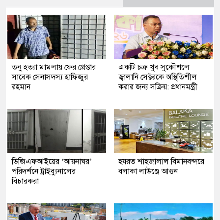
তনু হত্যা মামলায় ফের গ্রেপ্তার
একটি চক্র খুব সুকৌশলে
সাবেক সেনাসদস্য হাফিজুর
জ্বালানি সেক্টরকে অস্থিতিশীল
রহমান
করার জন্য সক্রিয়: প্রধানমন্ত্রী
ডিজিএফআইয়ের ‘আয়নাঘর’
হযরত শাহজালাল বিমানবন্দরে
পরিদর্শনে ট্রাইব্যুনালের
বলাকা লাউঞ্জে আগুন
বিচারকরা