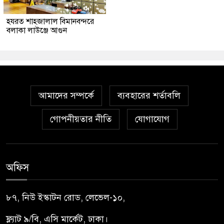
হযরত শাহজালাল বিমানবন্দরে
বলাকা লাউঞ্জে আগুন
আমাদের সম্পর্কে
ব্যবহারের শর্তাবলি
গোপনীয়তার নীতি
যোগাযোগ
অফিস
৮৭, নিউ ইস্কাটন রোড, লেভেল-১০,
ফ্ল্যাট ৯/বি, এসি মার্কেট, ঢাকা।