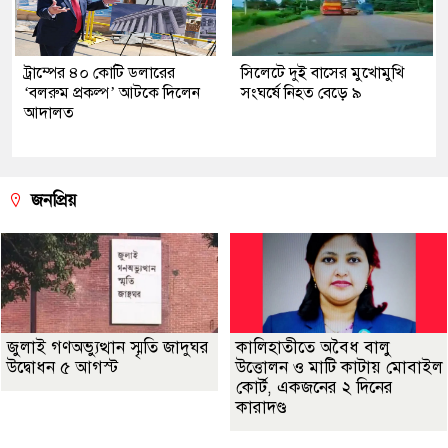
ট্রাম্পের ৪০ কোটি ডলারের
সিলেটে দুই বাসের মুখোমুখি
‘বলরুম প্রকল্প’ আটকে দিলেন
সংঘর্ষে নিহত বেড়ে ৯
আদালত
জনপ্রিয়
জুলাই গণঅভ্যুত্থান স্মৃতি জাদুঘর
কালিহাতীতে অবৈধ বালু
উদ্বোধন ৫ আগস্ট
উত্তোলন ও মাটি কাটায় মোবাইল
কোর্ট, একজনের ২ দিনের
কারাদণ্ড