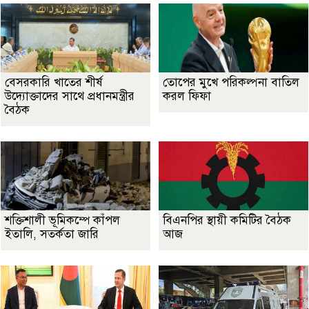
বেসরকারি খাতের শীর্ষ
তোপের মুখে পরিকল্পনা বাতিল
উদ্যোক্তাদের সাথে প্রধানমন্ত্রীর
করল ফিফা
বৈঠক
শক্তিশালী ভূমিকম্পে কাঁপল
বিএনপির স্থায়ী কমিটির বৈঠক
ইতালি, সতর্কতা জারি
আজ