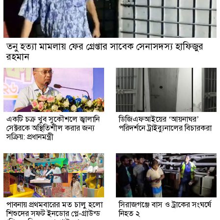
তনু হত্যা মামলায় ফের গ্রেপ্তার সাবেক সেনাসদস্য হাফিজুর
রহমান
একটি চক্র খুব সুকৌশলে জ্বালানি
ডিজিএফআইয়ের ‘আয়নাঘর’
সেক্টরকে অস্থিতিশীল করার জন্য
পরিদর্শনে ট্রাইব্যুনালের বিচারকরা
সক্রিয়: প্রধানমন্ত্রী
পাবনায় প্রথমবারের মত চালু হলো
সিরাজগঞ্জে বাস ও ট্রাকের সংঘর্ষে
শিশুদের সফট ইনডোর প্লে-গ্রাউন্ড
নিহত ২