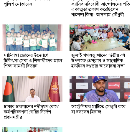
পুলিশ মোতায়েন
ফ্যাসিবাদবিরোধী আন্দোলনের প্রতি
একাত্মতা প্রকাশ করেছিলেন
খালেদা জিয়া- আসলাম চৌধুরী
মাটিরাঙ্গা জোনের উদ্যোগে
জুলাই গণঅভ্যুত্থানের দ্বিতীয় বর্ষ
চিকিৎসা সেবা ও শিক্ষার্থীদের মাঝে
উপলক্ষে প্রেসক্লাব ও সাংবাদিক
শিক্ষা সামগ্রী বিতরন
ইউনিয়ন বগুড়ার আলোচনা সভা
ঢাকার চারপাশের নদীদূষণ রোধে
অস্ট্রেলিয়ার মাটিতে সেঞ্চুরি করে
কর্মপরিকল্পনা তৈরির নির্দেশ
যা বললেন মিরাজ
প্রধানমন্ত্রীর