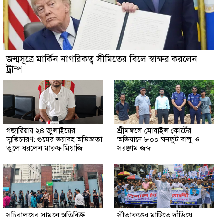
জন্মসূত্রে মার্কিন নাগরিকত্ব সীমিতের বিলে স্বাক্ষর করলেন
ট্রাম্প
গজারিয়ায় ২৪ জুলাইয়ের
শ্রীমঙ্গলে মোবাইল কোর্টের
স্মৃতিচারণ: গুমের ভয়াবহ অভিজ্ঞতা
অভিযানে ৮০০ ঘনফুট বালু ও
তুলে ধরলেন মারুফ মিয়াজি
সরঞ্জাম জব্দ
সচিবালয়ের সামনে অতিরিক্ত
সীতাকুণ্ডের মাটিতে দাঁড়িয়ে