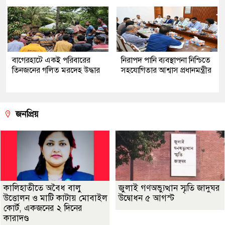
‎বাগেরহাটে একই পরিবারের
নিরাপদ পানি ব্যবস্থাপনা নিশ্চিতে
তিনজনের গলিত মরদেহ উদ্ধার
সহযোগিতার আশ্বাস প্রধানমন্ত্রীর
জনপ্রিয়
কালিহাতীতে অবৈধ বালু
জুলাই গণঅভ্যুত্থান স্মৃতি জাদুঘর
উত্তোলন ও মাটি কাটায় মোবাইল
উদ্বোধন ৫ আগস্ট
কোর্ট, একজনের ২ দিনের
কারাদণ্ড