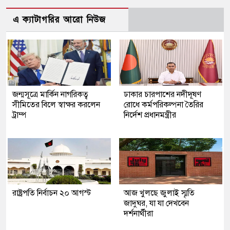
এ ক্যাটাগরির আরো নিউজ
জন্মসূত্রে মার্কিন নাগরিকত্ব
ঢাকার চারপাশের নদীদূষণ
সীমিতের বিলে স্বাক্ষর করলেন
রোধে কর্মপরিকল্পনা তৈরির
ট্রাম্প
নির্দেশ প্রধানমন্ত্রীর
রাষ্ট্রপতি নির্বাচন ২০ আগস্ট
আজ খুলছে জুলাই স্মৃতি
জাদুঘর, যা যা দেখবেন
দর্শনার্থীরা