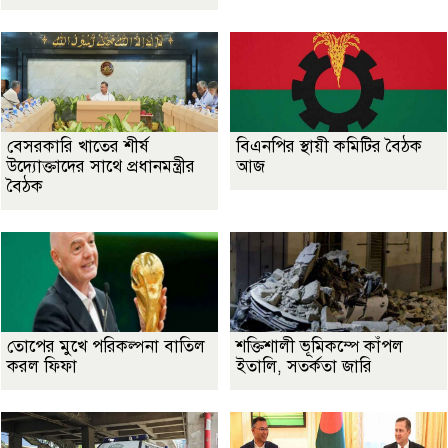
বেসরকারি খাতের শীর্ষ
বিএনপির স্থায়ী কমিটির বৈঠক
উদ্যোক্তাদের সাথে প্রধানমন্ত্রীর
আজ
বৈঠক
তোপের মুখে পরিকল্পনা বাতিল
শক্তিশালী ভূমিকম্পে কাঁপল
করল ফিফা
ইতালি, সতর্কতা জারি