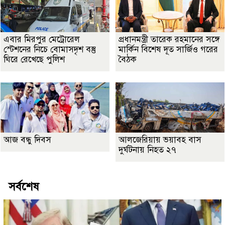
এবার মিরপুর মেট্রোরেল
প্রধানমন্ত্রী তারেক রহমানের সঙ্গে
স্টেশনের নিচে বোমাসদৃশ বস্তু
মার্কিন বিশেষ দূত সার্জিও গরের
ঘিরে রেখেছে পুলিশ
বৈঠক
আজ বন্ধু দিবস
আলজেরিয়ায় ভয়াবহ বাস
দুর্ঘটনায় নিহত ২৭
সর্বশেষ