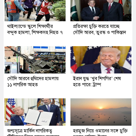
থাইল্যান্ডে স্কুলে শিক্ষার্থীর
প্রতিরক্ষা চুক্তি করতে যাচ্ছে
বন্দুক হামলা, শিক্ষকসহ নিহত ৭
সৌদি আরব, তুরস্ক ও পাকিস্তান
সৌদি আরবে হুথিদের হামলায়
ইরান যুদ্ধ ‘খুব শিগগির’ শেষ
১১ নাগরিক আহত
হতে পারে: ট্রাম্প
জন্মসূত্রে মার্কিন নাগরিকত্ব
হরমুজ নিয়ে ওমানের সঙ্গে চুক্তি