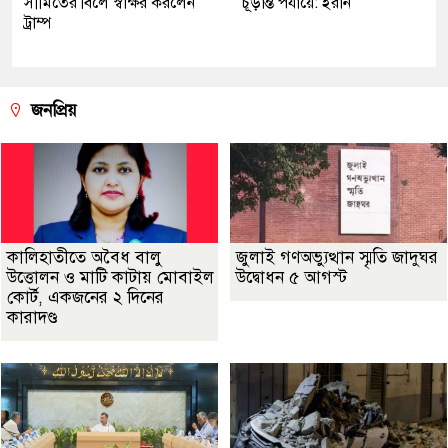
সীমিতের বিলে স্বাক্ষর করলেন
চূড়ান্ত পর্যায়ে: ইরান
ট্রাম্প
জনপ্রিয়
কালিহাতীতে অবৈধ বালু
জুলাই গণঅভ্যুত্থান স্মৃতি জাদুঘর
উত্তোলন ও মাটি কাটায় মোবাইল
উদ্বোধন ৫ আগস্ট
কোর্ট, একজনের ২ দিনের
কারাদণ্ড