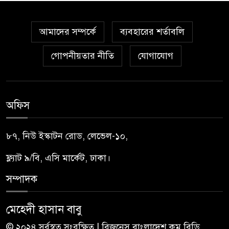
আমাদের সম্পর্কে
ব্যবহারের শর্তাবলি
গোপনীয়তার নীতি
যোগাযোগ
অফিস
৮৭, নিউ ইস্কাটন রোড, লেভেল-১০,
ফ্ল্যাট ৯/বি, এসি মার্কেট, ঢাকা।
সম্পাদক
মেহেদী হাসান বাবু
© ২০২৪ সর্বস্বত্ব সংরক্ষিত | বিজনেস বাংলাদেশ.কম.বিডি