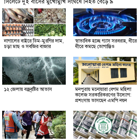
সিলেটে দুই বাসের মুখোমুখি সংঘর্ষে নিহত বেড়ে ৯
নাগালের বাইরে ডিম-মুরগির দাম,
স্বাভাবিক হচ্ছে গ্যাস সরবরাহ, ধীরে
চড়া মাছ ও সবজির বাজার
ধীরে কমছে ভোগান্তিও
১২ জেলায় বজ্রবৃষ্টির আভাস
মনপুরায় মনোয়ারা বেগম মহিলা
কলেজ সরকারিকরণের উদ্যোগ:
প্রশংসায় ভাসছেন এমপি নয়ন