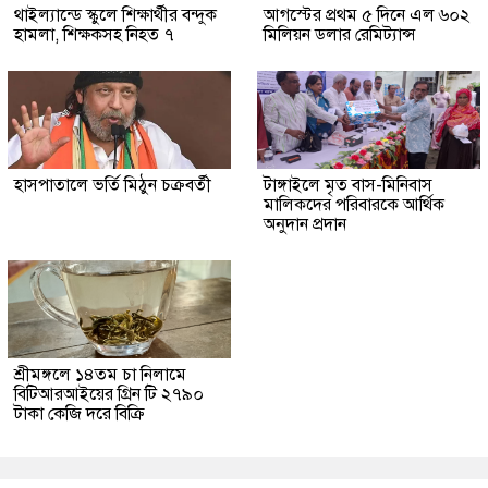
থাইল্যান্ডে স্কুলে শিক্ষার্থীর বন্দুক
আগস্টের প্রথম ৫ দিনে এল ৬০২
হামলা, শিক্ষকসহ নিহত ৭
মিলিয়ন ডলার রেমিট্যান্স
হাসপাতালে ভর্তি মিঠুন চক্রবর্তী
টাঙ্গাইলে মৃত বাস-মিনিবাস
মালিকদের পরিবারকে আর্থিক
অনুদান প্রদান
শ্রীমঙ্গলে ১৪তম চা নিলামে
বিটিআরআইয়ের গ্রিন টি ২৭৯০
টাকা কেজি দরে বিক্রি