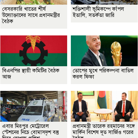
বেসরকারি খাতের শীর্ষ
শক্তিশালী ভূমিকম্পে কাঁপল
উদ্যোক্তাদের সাথে প্রধানমন্ত্রীর
ইতালি, সতর্কতা জারি
বৈঠক
বিএনপির স্থায়ী কমিটির বৈঠক
তোপের মুখে পরিকল্পনা বাতিল
আজ
করল ফিফা
এবার মিরপুর মেট্রোরেল
প্রধানমন্ত্রী তারেক রহমানের সঙ্গে
স্টেশনের নিচে বোমাসদৃশ বস্তু
মার্কিন বিশেষ দূত সার্জিও গরের