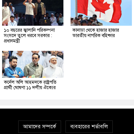
১০ বছরের জ্বালানি পরিকল্পনা
কানাডা থেকে হাজার হাজার
সংসদে তুলে ধরবে সরকার :
ভারতীয় নাগরিক বহিষ্কার
প্রধানমন্ত্রী
কর্নেল অলি আহমদকে রাষ্ট্রপতি
প্রার্থী ঘোষণা ১১ দলীয় ঐক্যের
আমাদের সম্পর্কে
ব্যবহারের শর্তাবলি