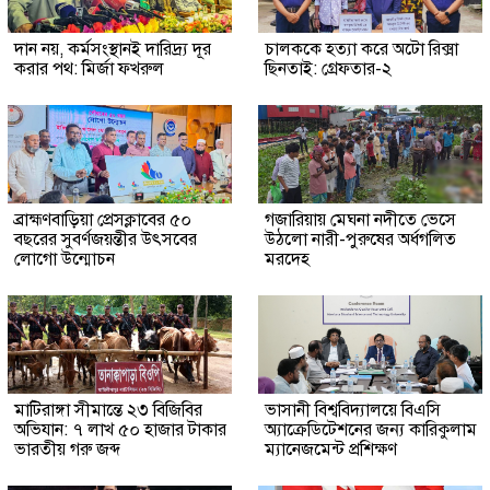
দান নয়, কর্মসংস্থানই দারিদ্র্য দূর
চালককে হত্যা করে অটো রিক্সা
করার পথ: মির্জা ফখরুল
ছিনতাই: গ্রেফতার-২
ব্রাহ্মণবাড়িয়া প্রেসক্লাবের ৫০
গজারিয়ায় মেঘনা নদীতে ভেসে
বছরের সুবর্ণজয়ন্তীর উৎসবের
উঠলো নারী-পুরুষের অর্ধগলিত
লোগো উন্মোচন
মরদেহ
মাটিরাঙ্গা সীমান্তে ২৩ বিজিবির
ভাসানী বিশ্ববিদ্যালয়ে বিএসি
অভিযান: ৭ লাখ ৫০ হাজার টাকার
অ্যাক্রেডিটেশনের জন্য কারিকুলাম
ভারতীয় গরু জব্দ
ম্যানেজমেন্ট প্রশিক্ষণ