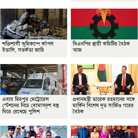
শক্তিশালী ভূমিকম্পে কাঁপল
বিএনপির স্থায়ী কমিটির বৈঠক
ইতালি, সতর্কতা জারি
আজ
এবার মিরপুর মেট্রোরেল
প্রধানমন্ত্রী তারেক রহমানের সঙ্গে
স্টেশনের নিচে বোমাসদৃশ বস্তু
মার্কিন বিশেষ দূত সার্জিও গরের
ঘিরে রেখেছে পুলিশ
বৈঠক