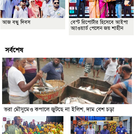
আজ বন্ধু দিবস
বেস্ট রিপোর্টার হিসেবে আইপা
অ্যাওয়ার্ড পেলেন জয় শাহীন
সর্বশেষ
ভরা মৌসুমেও কপালে জুটছে না ইলিশ, দাম বেশ চড়া