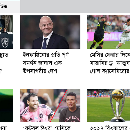
নিউজ
্যুত
ইনফান্তিনোর প্রতি পূর্ণ
মেসির ফেরার দিন
সমর্থন জানাল এক
মায়ামির ড্র, আত্মঘ
র’
উপসাগরীয় দেশ
গোল ক্যাসেমিরোর
পনা
‘ফুটবল ঈশ্বর’ মেসিকে
২০২৭ বিশ্বকাপের ভ