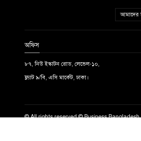
আমাদের স
অফিস
৮৭, নিউ ইস্কাটন রোড, লেভেল-১০,
ফ্ল্যাট ৯/বি, এসি মার্কেট, ঢাকা।
© All rights reserved © Business Bangladesh