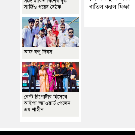
সঙ্গে মার্কিন বিশেষ দূত
বাতিল করল ফিফা
সার্জিও গরের বৈঠক
আজ বন্ধু দিবস
বেস্ট রিপোর্টার হিসেবে
আইপা অ্যাওয়ার্ড পেলেন
জয় শাহীন