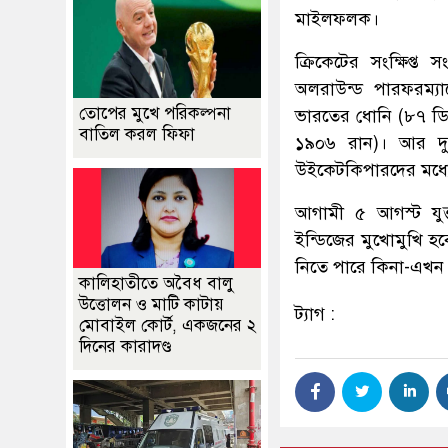
মাইলফলক।
ক্রিকেটের সংক্ষিপ্
অলরাউন্ড পারফরম্যা
তোপের মুখে পরিকল্পনা
ভারতের ধোনি (৮৭ ডি
বাতিল করল ফিফা
১৯০৬ রান)। আর দু
উইকেটকিপারদের মধ্যে 
আগামী ৫ আগস্ট যুক্তর
ইন্ডিজের মুখোমুখি হব
নিতে পারে কিনা-এখন 
কালিহাতীতে অবৈধ বালু
উত্তোলন ও মাটি কাটায়
ট্যাগ :
মোবাইল কোর্ট, একজনের ২
দিনের কারাদণ্ড