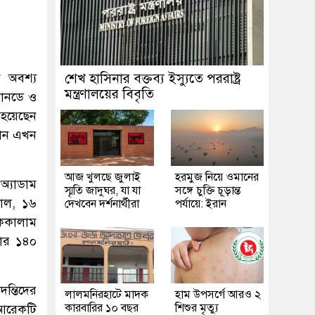
ে অবশ্য
শেখ হাসিনার বক্তব্য ইস্যুতে পররাষ্ট্র
মন্ত্রণালয়ের বিবৃতি
য়ানডে ও
 হয়েছেন
মান এখন
আজ খুলছে জুলাই
হরমুজ নিয়ে ওমানের
অ্যাডাম
স্মৃতি জাদুঘর, যা যা
সঙ্গে চুক্তি চূড়ান্ত
সাল, ১৬
দেখবেন দর্শনার্থীরা
পর্যায়ে: ইরান
াককালাম
জার ১৪০
ন্তিদের
লালমনিরহাটে মাদক
হাম উপসর্গে আরও ২
কারবারির ১০ বছর
শিশুর মৃত্যু
 আরেকটি