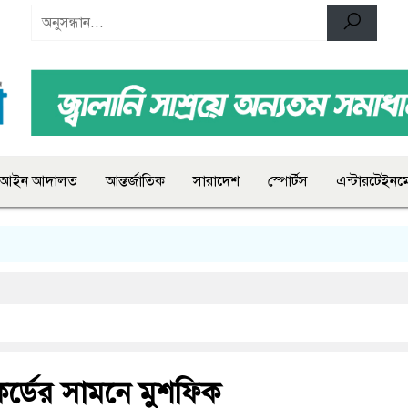
আইন আদালত
আন্তর্জাতিক
সারাদেশ
স্পোর্টস
এন্টারটেইনমে
র্ডের সামনে মুশফিক