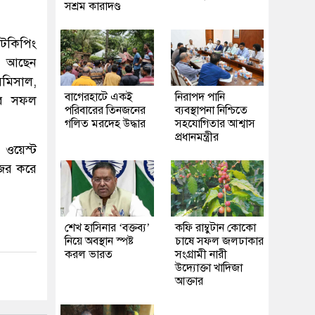
সশ্রম কারাদণ্ড
েটকিপিং
রে আছেন
সমিসাল,
‎বাগেরহাটে একই
নিরাপদ পানি
ির সফল
পরিবারের তিনজনের
ব্যবস্থাপনা নিশ্চিতে
গলিত মরদেহ উদ্ধার
সহযোগিতার আশ্বাস
প্রধানমন্ত্রীর
 ওয়েস্ট
জের করে
শেখ হাসিনার ‘বক্তব্য’
কফি রাম্বুটান কোকো
নিয়ে অবস্থান স্পষ্ট
চাষে সফল জলঢাকার
করল ভারত
সংগ্রামী নারী
উদ্যোক্তা খাদিজা
আক্তার