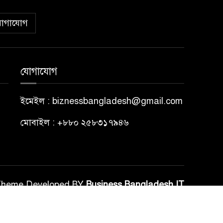
োগাযোগ
যোগাযোগ
ইমেইল : biznessbangladesh@gmail.com
মোবাইল : +৮৮০ ২৫৮৩১৭৯৪৬
Theme Developed BY
Business Bangladesh IT