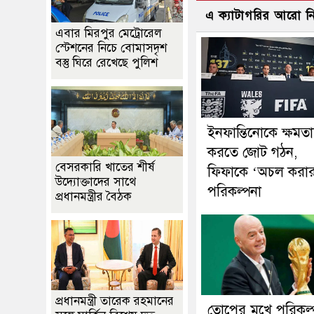
এ ক্যাটাগরির আরো 
এবার মিরপুর মেট্রোরেল
স্টেশনের নিচে বোমাসদৃশ
বস্তু ঘিরে রেখেছে পুলিশ
ইনফান্তিনোকে ক্ষমতাচ
করতে জোট গঠন,
বেসরকারি খাতের শীর্ষ
ফিফাকে ‘অচল করা
উদ্যোক্তাদের সাথে
পরিকল্পনা
প্রধানমন্ত্রীর বৈঠক
প্রধানমন্ত্রী তারেক রহমানের
তোপের মুখে পরিকল্