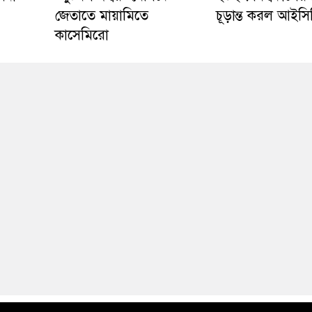
জেতাতে মায়ামিতে
চূড়ান্ত করল আইসি
কাসেমিরো