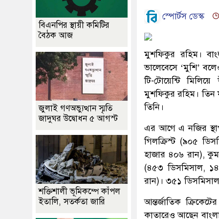
স্পোর্টস ডেস্ক
বিএনপির স্থায়ী কমিটির
বৈঠক আজ
মুশফিকুর রহিম। বাং
ভালেবেসে ‘মুশি’ বলে
টি-টোয়েন্টি মিলিয়ে
মুশফিকুর রহিম। তিন 
তিনি।
জুলাই গণঅভ্যুত্থান স্মৃতি
জাদুঘর উদ্বোধন ৫ আগস্ট
এর আগে এ নজির স্থা
গিলক্রিস্ট (৯০৫ ডি
হাজার ৪০৬ রান), কুম
(৪৫৩ ডিসমিসাল, ১৪ 
রান)। ৩৫১ ডিসমিসাল
শক্তিশালী ভূমিকম্পে কাঁপল
ইতালি, সতর্কতা জারি
আন্তর্জাতিক ক্রিকেট
কাতারেও আছেন বাংলাদ