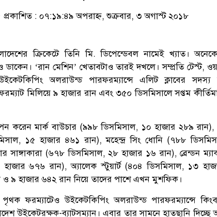
প্রকাশিত : ০৭:১৯:৪৯ অপরাহ্ন, শুক্রবার, ৩ অগাস্ট ২০১৮
লাদেশের ক্রিকেটে তিনি মি. ডিপেন্ডেবল নামেই খ্যাত। অনেক
ও ডাকেন। ‘রান মেশিন’ খেতাবটাও তারই দখলে। সম্প্রতি টেস্ট, ও
 উইকেটকিপিং অলরাউন্ড পারফরম্যান্সে এলিট ক্লাবের সদস্য
ফরম্যাট মিলিয়ে ৯ হাজার রান এবং ৩৫০ ডিসমিসালে সপ্তম কীর্তি
পন করেন মার্ক বাউচার (৯৯৮ ডিসমিসাল, ১০ হাজার ২৮৯ রান), 
সমিসাল, ১৫ হাজার ৪৬১ রান), মহেন্দ্র সিং ধোনি (৭৮৮ ডিসমি
ার সাঙ্গাকারা (৬৭৮ ডিসমিসাল, ২৮ হাজার ১৬ রান), ব্রেন্ডন ম্য
হাজার ৬৭৬ রান), অ্যালেক স্টুয়ার্ট (৪০৪ ডিসমিসাল, ১৩ হা
 ও ৯ হাজার ৬৪২ রান নিয়ে তাদের পাশে এখন মুশফিক।
ের পৃথক ফরম্যাটেও উইকেটকিপিং অলরাউন্ড পারফরম্যান্সে কিংবদ
েশ উইকেটরক্ষক-ব্যাটসম্যান। এবার তার সামনে হাতছানি দিচ্ছে