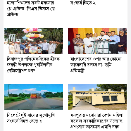
হলো শিশুদের সফট ইনডোর
সংঘর্ষে নিহত ২
প্লে-গ্রাউন্ড ‘পিএস ডিসনে প্লে-
গ্রাউন্ড’
দিনাজপুর পলিটেকনিকের হীরক
বাংলাদেশের ওপর আর কোনো
জয়ন্তী উপলক্ষে পুনর্মিলনীর
তাবেদারি চলবে না- ভূমি
রেজিস্ট্রেশন শুরু!
প্রতিমন্ত্রী
সিলেটে দুই বাসের মুখোমুখি
মনপুরায় মনোয়ারা বেগম মহিলা
সংঘর্ষে নিহত বেড়ে ৯
কলেজ সরকারিকরণের উদ্যোগ:
প্রশংসায় ভাসছেন এমপি নয়ন