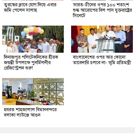
তুরস্কের ক্লাবে যোগ দিয়ে এবার
ভারত-চীনের ওপর ১০০ শতাংশ
জমি পেলেন সালাহ
শুল্ক আরোপের বিল পাস যুক্তরাষ্ট্রের
সিনেটে
দিনাজপুর পলিটেকনিকের হীরক
বাংলাদেশের ওপর আর কোনো
জয়ন্তী উপলক্ষে পুনর্মিলনীর
তাবেদারি চলবে না- ভূমি প্রতিমন্ত্রী
রেজিস্ট্রেশন শুরু!
হযরত শাহজালাল বিমানবন্দরে
বলাকা লাউঞ্জে আগুন