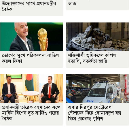
উদ্যোক্তাদের সাথে প্রধানমন্ত্রীর
আজ
বৈঠক
তোপের মুখে পরিকল্পনা বাতিল
শক্তিশালী ভূমিকম্পে কাঁপল
করল ফিফা
ইতালি, সতর্কতা জারি
প্রধানমন্ত্রী তারেক রহমানের সঙ্গে
এবার মিরপুর মেট্রোরেল
মার্কিন বিশেষ দূত সার্জিও গরের
স্টেশনের নিচে বোমাসদৃশ বস্তু
বৈঠক
ঘিরে রেখেছে পুলিশ