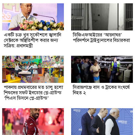
একটি চক্র খুব সুকৌশলে জ্বালানি
ডিজিএফআইয়ের ‘আয়নাঘর’
সেক্টরকে অস্থিতিশীল করার জন্য
পরিদর্শনে ট্রাইব্যুনালের বিচারকরা
সক্রিয়: প্রধানমন্ত্রী
পাবনায় প্রথমবারের মত চালু হলো
সিরাজগঞ্জে বাস ও ট্রাকের সংঘর্ষে
শিশুদের সফট ইনডোর প্লে-গ্রাউন্ড
নিহত ২
‘পিএস ডিসনে প্লে-গ্রাউন্ড’