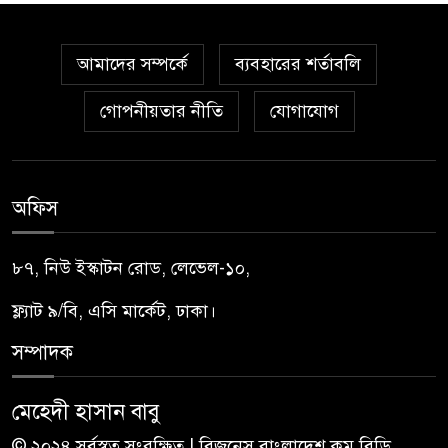
আমাদের সম্পর্কে
ব্যবহারের শর্তাবলি
গোপনীয়তার নীতি
যোগাযোগ
অফিস
৮৭, নিউ ইস্কাটন রোড, লেভেল-১০,
ফ্ল্যাট ৯/বি, এসি মার্কেট, ঢাকা।
সম্পাদক
মেহেদী হাসান বাবু
© ২০২৪ সর্বস্বত্ব সংরক্ষিত | বিজনেস বাংলাদেশ.কম.বিডি