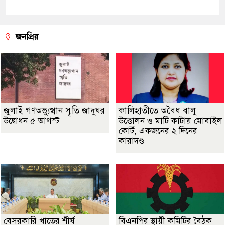
জনপ্রিয়
জুলাই গণঅভ্যুত্থান স্মৃতি জাদুঘর
কালিহাতীতে অবৈধ বালু
উদ্বোধন ৫ আগস্ট
উত্তোলন ও মাটি কাটায় মোবাইল
কোর্ট, একজনের ২ দিনের
কারাদণ্ড
বেসরকারি খাতের শীর্ষ
বিএনপির স্থায়ী কমিটির বৈঠক