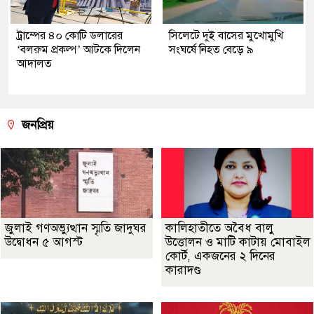
ট্রাম্পের ৪০ কোটি ডলারের
সিলেটে দুই বাসের মুখোমুখি
‘বলরুম প্রকল্প’ আটকে দিলেন
সংঘর্ষে নিহত বেড়ে ৯
আদালত
জনপ্রিয়
জুলাই গণঅভ্যুত্থান স্মৃতি জাদুঘর
কালিহাতীতে অবৈধ বালু
উদ্বোধন ৫ আগস্ট
উত্তোলন ও মাটি কাটায় মোবাইল
কোর্ট, একজনের ২ দিনের
কারাদণ্ড