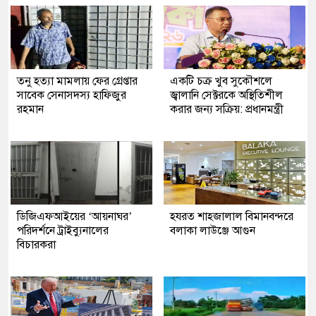
তনু হত্যা মামলায় ফের গ্রেপ্তার
একটি চক্র খুব সুকৌশলে
সাবেক সেনাসদস্য হাফিজুর
জ্বালানি সেক্টরকে অস্থিতিশীল
রহমান
করার জন্য সক্রিয়: প্রধানমন্ত্রী
ডিজিএফআইয়ের ‘আয়নাঘর’
হযরত শাহজালাল বিমানবন্দরে
পরিদর্শনে ট্রাইব্যুনালের
বলাকা লাউঞ্জে আগুন
বিচারকরা