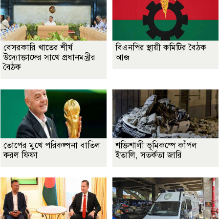
বেসরকারি খাতের শীর্ষ
বিএনপির স্থায়ী কমিটির বৈঠক
উদ্যোক্তাদের সাথে প্রধানমন্ত্রীর
আজ
বৈঠক
তোপের মুখে পরিকল্পনা বাতিল
শক্তিশালী ভূমিকম্পে কাঁপল
করল ফিফা
ইতালি, সতর্কতা জারি