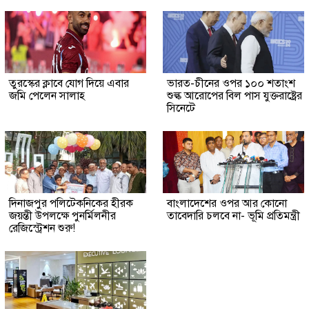
তুরস্কের ক্লাবে যোগ দিয়ে এবার
ভারত-চীনের ওপর ১০০ শতাংশ
জমি পেলেন সালাহ
শুল্ক আরোপের বিল পাস যুক্তরাষ্ট্রের
সিনেটে
দিনাজপুর পলিটেকনিকের হীরক
বাংলাদেশের ওপর আর কোনো
জয়ন্তী উপলক্ষে পুনর্মিলনীর
তাবেদারি চলবে না- ভূমি প্রতিমন্ত্রী
রেজিস্ট্রেশন শুরু!