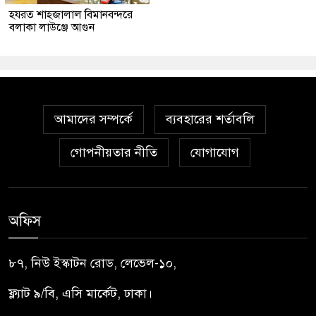
হযরত শাহজালাল বিমানবন্দরে
বলাকা লাউঞ্জে আগুন
আমাদের সম্পর্কে
ব্যবহারের শর্তাবলি
গোপনীয়তার নীতি
যোগাযোগ
অফিস
৮৭, নিউ ইস্কাটন রোড, লেভেল-১০,
ফ্ল্যাট ৯/বি, এসি মার্কেট, ঢাকা।