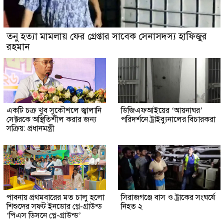
তনু হত্যা মামলায় ফের গ্রেপ্তার সাবেক সেনাসদস্য হাফিজুর
রহমান
একটি চক্র খুব সুকৌশলে জ্বালানি
ডিজিএফআইয়ের ‘আয়নাঘর’
সেক্টরকে অস্থিতিশীল করার জন্য
পরিদর্শনে ট্রাইব্যুনালের বিচারকরা
সক্রিয়: প্রধানমন্ত্রী
পাবনায় প্রথমবারের মত চালু হলো
সিরাজগঞ্জে বাস ও ট্রাকের সংঘর্ষে
শিশুদের সফট ইনডোর প্লে-গ্রাউন্ড
নিহত ২
‘পিএস ডিসনে প্লে-গ্রাউন্ড’