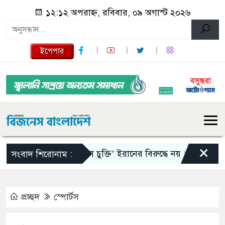
১২:১২ অপরাহ্ন, রবিবার, ০৯ অগাস্ট ২০২৬
ইপেপার
×
‘মক্কা চুক্তি’ ইরানের বিরুদ্ধে নয় : তুরস্ক
রাষ্ট্
সংবাদ শিরোনাম :
প্রচ্ছদ
স্পোর্টস