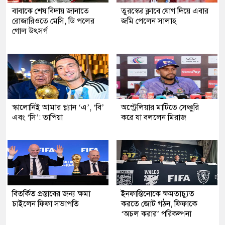
বাবাকে শেষ বিদায় জানাতে
তুরস্কের ক্লাবে যোগ দিয়ে এবার
রোজারিওতে মেসি, ডি পলের
জমি পেলেন সালাহ
গোল উৎসর্গ
স্কালোনিই আমার প্ল্যান ‘এ’, ‘বি’
অস্ট্রেলিয়ার মাটিতে সেঞ্চুরি
এবং ‘সি’: তাপিয়া
করে যা বললেন মিরাজ
বিতর্কিত প্রস্তাবের জন্য ক্ষমা
ইনফান্তিনোকে ক্ষমতাচ্যুত
চাইলেন ফিফা সভাপতি
করতে জোট গঠন, ফিফাকে
‘অচল করার’ পরিকল্পনা