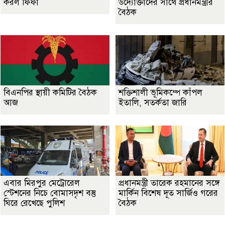
করল ফিফা
উদ্যোক্তাদের সাথে প্রধানমন্ত্রীর
বৈঠক
বিএনপির স্থায়ী কমিটির বৈঠক
শক্তিশালী ভূমিকম্পে কাঁপল
আজ
ইতালি, সতর্কতা জারি
এবার মিরপুর মেট্রোরেল
প্রধানমন্ত্রী তারেক রহমানের সঙ্গে
স্টেশনের নিচে বোমাসদৃশ বস্তু
মার্কিন বিশেষ দূত সার্জিও গরের
ঘিরে রেখেছে পুলিশ
বৈঠক