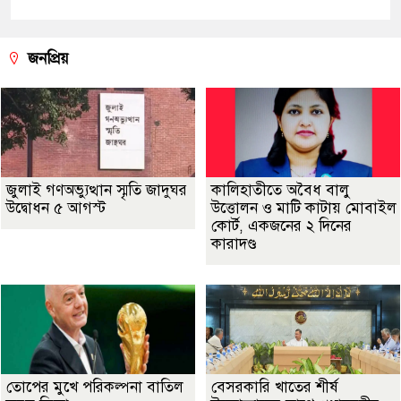
জনপ্রিয়
জুলাই গণঅভ্যুত্থান স্মৃতি জাদুঘর
কালিহাতীতে অবৈধ বালু
উদ্বোধন ৫ আগস্ট
উত্তোলন ও মাটি কাটায় মোবাইল
কোর্ট, একজনের ২ দিনের
কারাদণ্ড
তোপের মুখে পরিকল্পনা বাতিল
বেসরকারি খাতের শীর্ষ