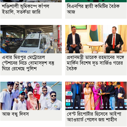
শক্তিশালী ভূমিকম্পে কাঁপল
বিএনপির স্থায়ী কমিটির বৈঠক
ইতালি, সতর্কতা জারি
আজ
এবার মিরপুর মেট্রোরেল
প্রধানমন্ত্রী তারেক রহমানের সঙ্গে
স্টেশনের নিচে বোমাসদৃশ বস্তু
মার্কিন বিশেষ দূত সার্জিও গরের
ঘিরে রেখেছে পুলিশ
বৈঠক
আজ বন্ধু দিবস
বেস্ট রিপোর্টার হিসেবে আইপা
অ্যাওয়ার্ড পেলেন জয় শাহীন