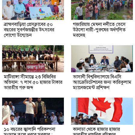
ব্রাহ্মণবাড়িয়া প্রেসক্লাবের ৫০
গজারিয়ায় মেঘনা নদীতে ভেসে
বছরের সুবর্ণজয়ন্তীর উৎসবের
উঠলো নারী-পুরুষের অর্ধগলিত
লোগো উন্মোচন
মরদেহ
মাটিরাঙ্গা সীমান্তে ২৩ বিজিবির
ভাসানী বিশ্ববিদ্যালয়ে বিএসি
অভিযান: ৭ লাখ ৫০ হাজার টাকার
অ্যাক্রেডিটেশনের জন্য কারিকুলাম
ভারতীয় গরু জব্দ
ম্যানেজমেন্ট প্রশিক্ষণ
১০ বছরের জ্বালানি পরিকল্পনা
কানাডা থেকে হাজার হাজার
সংসদে তুলে ধরবে সরকার :
ভারতীয় নাগরিক বহিষ্কার