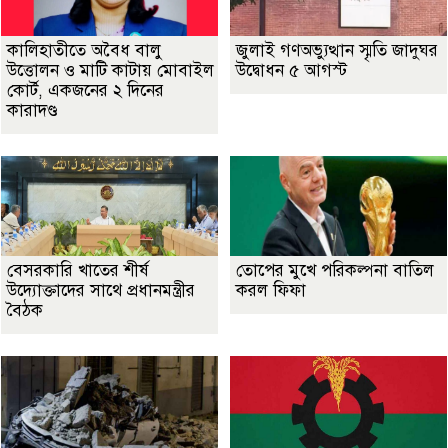
কালিহাতীতে অবৈধ বালু
জুলাই গণঅভ্যুত্থান স্মৃতি জাদুঘর
উত্তোলন ও মাটি কাটায় মোবাইল
উদ্বোধন ৫ আগস্ট
কোর্ট, একজনের ২ দিনের
কারাদণ্ড
বেসরকারি খাতের শীর্ষ
তোপের মুখে পরিকল্পনা বাতিল
উদ্যোক্তাদের সাথে প্রধানমন্ত্রীর
করল ফিফা
বৈঠক