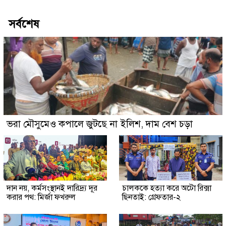
সর্বশেষ
ভরা মৌসুমেও কপালে জুটছে না ইলিশ, দাম বেশ চড়া
দান নয়, কর্মসংস্থানই দারিদ্র্য দূর
চালককে হত্যা করে অটো রিক্সা
করার পথ: মির্জা ফখরুল
ছিনতাই: গ্রেফতার-২