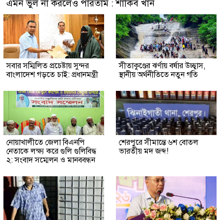
এমন ভুল না করলেও পারতাম : শাকিব খান
সবার সম্মিলিত প্রচেষ্টায় সুন্দর
সীতাকুণ্ডের ঝর্ণায় বর্ষার উচ্ছ্বাস,
বাংলাদেশ গড়তে চাই: প্রধানমন্ত্রী
স্থানীয় অর্থনীতিতে নতুন গতি
নোয়াখালীতে জেলা বিএনপি
শেরপুরে সীমান্তে ৬শ বোতল
নেতাকে লক্ষ্য করে গুলি গুলিবিদ্ধ
ভারতীয় মদ জব্দ!
২: সংবাদ সম্মেলন ও মানববন্ধন