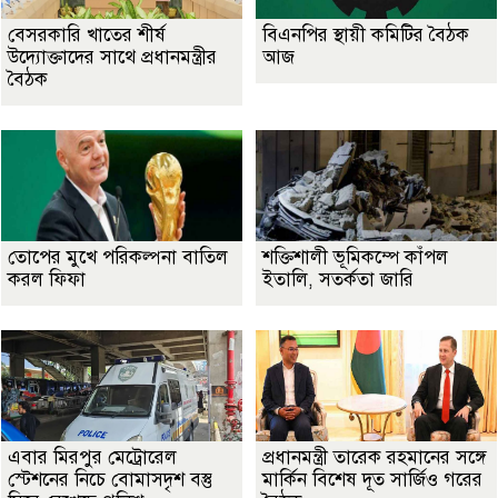
বেসরকারি খাতের শীর্ষ
বিএনপির স্থায়ী কমিটির বৈঠক
উদ্যোক্তাদের সাথে প্রধানমন্ত্রীর
আজ
বৈঠক
তোপের মুখে পরিকল্পনা বাতিল
শক্তিশালী ভূমিকম্পে কাঁপল
করল ফিফা
ইতালি, সতর্কতা জারি
এবার মিরপুর মেট্রোরেল
প্রধানমন্ত্রী তারেক রহমানের সঙ্গে
স্টেশনের নিচে বোমাসদৃশ বস্তু
মার্কিন বিশেষ দূত সার্জিও গরের