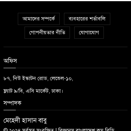
আমাদের সম্পর্কে
ব্যবহারের শর্তাবলি
গোপনীয়তার নীতি
যোগাযোগ
অফিস
৮৭, নিউ ইস্কাটন রোড, লেভেল-১০,
ফ্ল্যাট ৯/বি, এসি মার্কেট, ঢাকা।
সম্পাদক
মেহেদী হাসান বাবু
© ২০২৪ সর্বস্বত্ব সংরক্ষিত | বিজনেস বাংলাদেশ.কম.বিডি