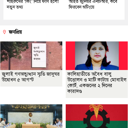
শাহরুখের ‘কিং’ নিয়ে ফাঁস হলো
আহত জুনিয়র এনটিআর, কবে
নতুন তথ্য
ফিরবেন শুটিংয়ে
জনপ্রিয়
জুলাই গণঅভ্যুত্থান স্মৃতি জাদুঘর
কালিহাতীতে অবৈধ বালু
উদ্বোধন ৫ আগস্ট
উত্তোলন ও মাটি কাটায় মোবাইল
কোর্ট, একজনের ২ দিনের
কারাদণ্ড