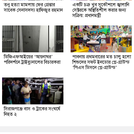
তনু হত্যা মামলায় ফের গ্রেপ্তার
একটি চক্র খুব সুকৌশলে জ্বালানি
সাবেক সেনাসদস্য হাফিজুর রহমান
সেক্টরকে অস্থিতিশীল করার জন্য
সক্রিয়: প্রধানমন্ত্রী
ডিজিএফআইয়ের ‘আয়নাঘর’
পাবনায় প্রথমবারের মত চালু হলো
পরিদর্শনে ট্রাইব্যুনালের বিচারকরা
শিশুদের সফট ইনডোর প্লে-গ্রাউন্ড
‘পিএস ডিসনে প্লে-গ্রাউন্ড’
সিরাজগঞ্জে বাস ও ট্রাকের সংঘর্ষে
নিহত ২