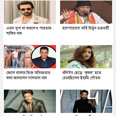
এমন ভুল না করলেও পারতাম :
হাসপাতালে ভর্তি মিঠুন চক্রবর্তী
শাকিব খান
জেলে থাকার তিক্ত অভিজ্ঞতার
বলিউড ছেড়ে ‘কৃষক’ হতে
কথা জানালেন সালমান খান
চেয়েছিলেন ইয়ামি গৌতম