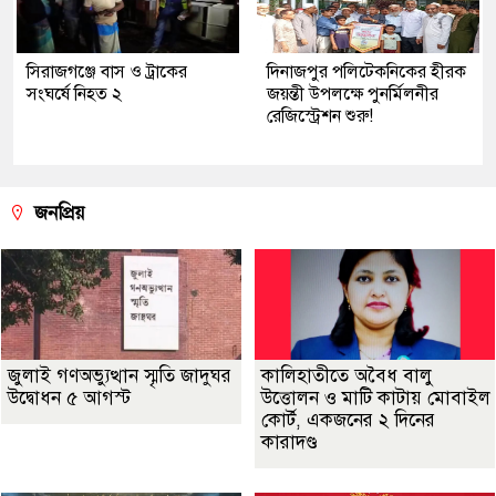
সিরাজগঞ্জে বাস ও ট্রাকের
দিনাজপুর পলিটেকনিকের হীরক
সংঘর্ষে নিহত ২
জয়ন্তী উপলক্ষে পুনর্মিলনীর
রেজিস্ট্রেশন শুরু!
জনপ্রিয়
জুলাই গণঅভ্যুত্থান স্মৃতি জাদুঘর
কালিহাতীতে অবৈধ বালু
উদ্বোধন ৫ আগস্ট
উত্তোলন ও মাটি কাটায় মোবাইল
কোর্ট, একজনের ২ দিনের
কারাদণ্ড