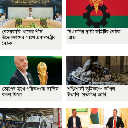
বেসরকারি খাতের শীর্ষ
বিএনপির স্থায়ী কমিটির বৈঠক
উদ্যোক্তাদের সাথে প্রধানমন্ত্রীর
আজ
বৈঠক
তোপের মুখে পরিকল্পনা বাতিল
শক্তিশালী ভূমিকম্পে কাঁপল
করল ফিফা
ইতালি, সতর্কতা জারি