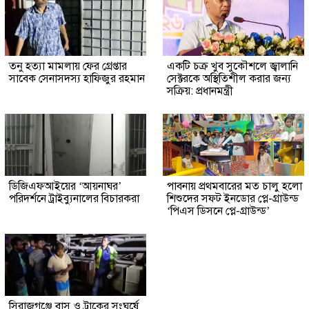
তনু হত্যা মামলায় ফের গ্রেপ্তার
একটি চক্র খুব সুকৌশলে জ্বালানি
সাবেক সেনাসদস্য হাফিজুর রহমান
সেক্টরকে অস্থিতিশীল করার জন্য
সক্রিয়: প্রধানমন্ত্রী
ডিজিএফআইয়ের ‘আয়নাঘর’
পাবনায় প্রথমবারের মত চালু হলো
পরিদর্শনে ট্রাইব্যুনালের বিচারকরা
শিশুদের সফট ইনডোর প্লে-গ্রাউন্ড
‘পিএস ডিসনে প্লে-গ্রাউন্ড’
সিরাজগঞ্জে বাস ও ট্রাকের সংঘর্ষে