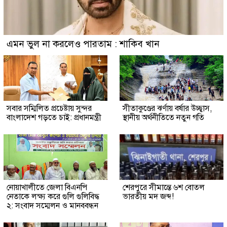
এমন ভুল না করলেও পারতাম : শাকিব খান
সবার সম্মিলিত প্রচেষ্টায় সুন্দর
সীতাকুণ্ডের ঝর্ণায় বর্ষার উচ্ছ্বাস,
বাংলাদেশ গড়তে চাই: প্রধানমন্ত্রী
স্থানীয় অর্থনীতিতে নতুন গতি
নোয়াখালীতে জেলা বিএনপি
শেরপুরে সীমান্তে ৬শ বোতল
নেতাকে লক্ষ্য করে গুলি গুলিবিদ্ধ
ভারতীয় মদ জব্দ!
২: সংবাদ সম্মেলন ও মানববন্ধন