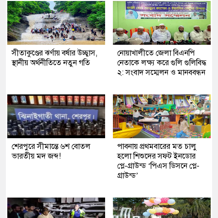
সীতাকুণ্ডের ঝর্ণায় বর্ষার উচ্ছ্বাস,
নোয়াখালীতে জেলা বিএনপি
স্থানীয় অর্থনীতিতে নতুন গতি
নেতাকে লক্ষ্য করে গুলি গুলিবিদ্ধ
২: সংবাদ সম্মেলন ও মানববন্ধন
শেরপুরে সীমান্তে ৬শ বোতল
পাবনায় প্রথমবারের মত চালু
ভারতীয় মদ জব্দ!
হলো শিশুদের সফট ইনডোর
প্লে-গ্রাউন্ড ‘পিএস ডিসনে প্লে-
গ্রাউন্ড’