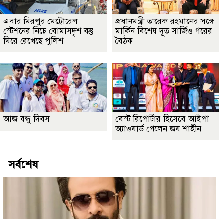
এবার মিরপুর মেট্রোরেল
প্রধানমন্ত্রী তারেক রহমানের সঙ্গে
স্টেশনের নিচে বোমাসদৃশ বস্তু
মার্কিন বিশেষ দূত সার্জিও গরের
ঘিরে রেখেছে পুলিশ
বৈঠক
আজ বন্ধু দিবস
বেস্ট রিপোর্টার হিসেবে আইপা
অ্যাওয়ার্ড পেলেন জয় শাহীন
সর্বশেষ