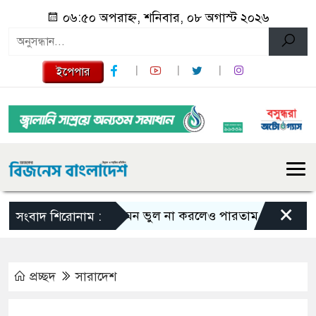
০৬:৫০ অপরাহ্ন, শনিবার, ০৮ অগাস্ট ২০২৬
ইপেপার
×
এমন ভুল না করলেও পারতাম : শাকিব খান
সংবাদ শিরোনাম :
প্রচ্ছদ
সারাদেশ