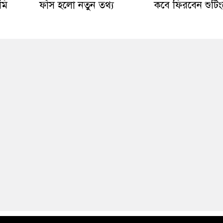
মি
ফাঁস হলো নতুন তথ্য
কবে ফিরবেন শুটিংয