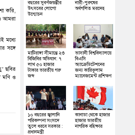
বছরের সুবর্ণজয়ন্তীর
নারী-পুরুষের
উৎসবের লোগো
অর্ধগলিত মরদেহ
শা করি,
উন্মোচন
রও আমরা
ই মধ্যে
র সঙ্গে
মাটিরাঙ্গা সীমান্তে ২৩
ভাসানী বিশ্ববিদ্যালয়ে
বিজিবির অভিযান: ৭
বিএসি
লাখ ৫০ হাজার
অ্যাক্রেডিটেশনের
ু’ ছবির
টাকার ভারতীয় গরু
জন্য কারিকুলাম
জব্দ
ম্যানেজমেন্ট প্রশিক্ষণ
ী মণি ও
১০ বছরের জ্বালানি
কানাডা থেকে হাজার
পরিকল্পনা সংসদে
হাজার ভারতীয়
তুলে ধরবে সরকার :
নাগরিক বহিষ্কার
প্রধানমন্ত্রী