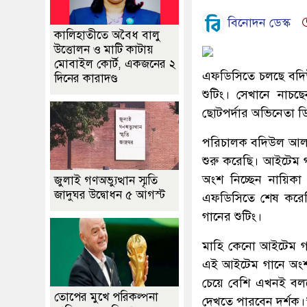
বিনোদন ডেস্ক
কালিহাতীতে অবৈধ বালু
উত্তোলন ও মাটি কাটায়
মোবাইল কোর্ট, একজনের ২
এফডিসিতে চলছে বদি
দিনের কারাদণ্ড
শুটিং। সেখানে নাচছ
ছোটপর্দার অভিনেতা 
পরিচালক বদিউল আলম
শুরু করেছি। আইটেম 
অংশ নিচ্ছেন নায়িকা
জুলাই গণঅভ্যুত্থান স্মৃতি
জাদুঘর উদ্বোধন ৫ আগস্ট
এফডিসিতে শেষ করেছি
গানের শুটিং।
মাহি কেনো আইটেম গ
এই আইটেম গানে অংশ 
চেয়ে বেশি এখনই বল
তোপের মুখে পরিকল্পনা
দেখতে পারবেন দর্শক।