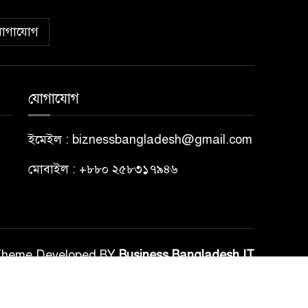
োগাযোগ
যোগাযোগ
ইমেইল : biznessbangladesh@gmail.com
মোবাইল : +৮৮০ ২৫৮৩১৭৯৪৬
Theme Developed BY
Business Bangladesh IT