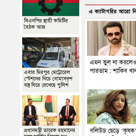
এ ক্যাটাগরির আরো 
বিএনপির স্থায়ী কমিটির
বৈঠক আজ
এমন ভুল না করলে
পারতাম : শাকিব খা
এবার মিরপুর মেট্রোরেল
স্টেশনের নিচে বোমাসদৃশ
বস্তু ঘিরে রেখেছে পুলিশ
বলিউড ছেড়ে ‘কৃষক
প্রধানমন্ত্রী তারেক রহমানের