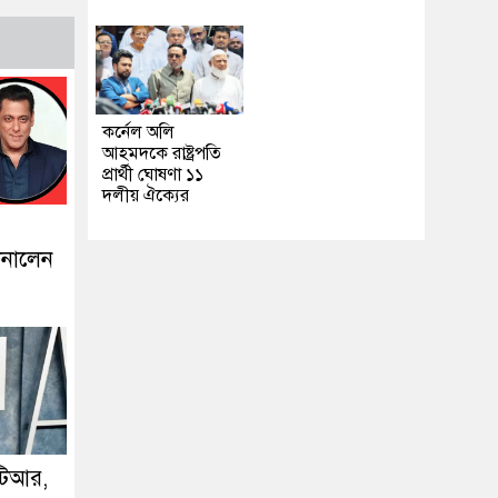
কর্নেল অলি
আহমদকে রাষ্ট্রপতি
প্রার্থী ঘোষণা ১১
দলীয় ঐক্যের
ানালেন
টিআর,