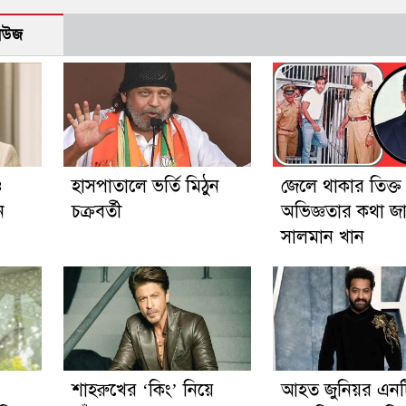
নিউজ
ও
হাসপাতালে ভর্তি মিঠুন
জেলে থাকার তিক্ত
ন
চক্রবর্তী
অভিজ্ঞতার কথা জ
সালমান খান
’
শাহরুখের ‘কিং’ নিয়ে
আহত জুনিয়র এন