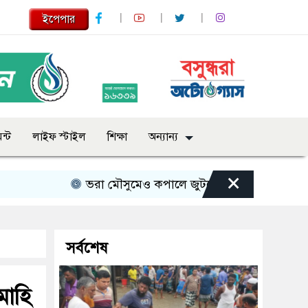
ইপেপার
ন্ট
লাইফ স্টাইল
শিক্ষা
অন্যান্য
×
ভরা মৌসুমেও কপালে জুটছে না ইলিশ, দাম বেশ চড়া
সর্বশেষ
মাহি