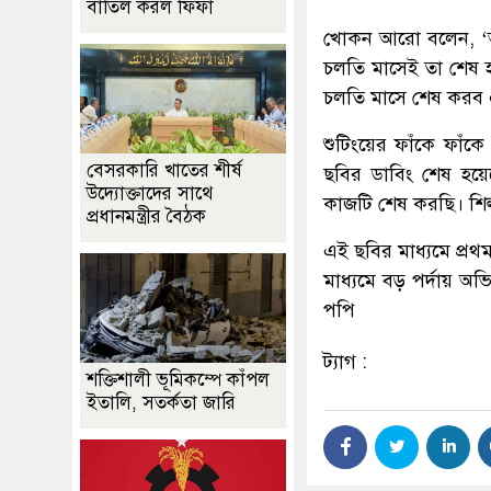
বাতিল করল ফিফা
খোকন আরো বলেন, ‘আম
চলতি মাসেই তা শেষ 
চলতি মাসে শেষ করব এব
শুটিংয়ের ফাঁকে ফাঁ
বেসরকারি খাতের শীর্ষ
ছবির ডাবিং শেষ হয়েছ
উদ্যোক্তাদের সাথে
কাজটি শেষ করছি। শি
প্রধানমন্ত্রীর বৈঠক
এই ছবির মাধ্যমে প্রথ
মাধ্যমে বড় পর্দায় 
পপি
ট্যাগ :
শক্তিশালী ভূমিকম্পে কাঁপল
ইতালি, সতর্কতা জারি