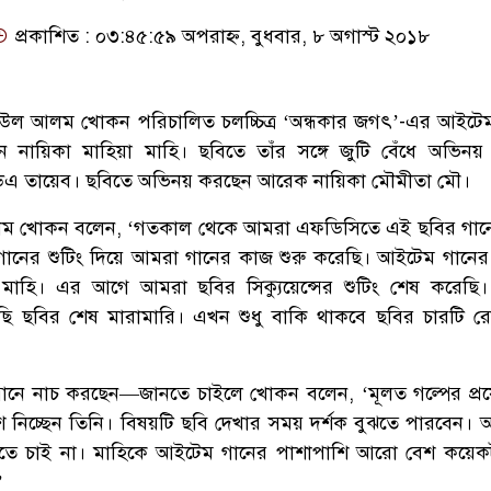
প্রকাশিত : ০৩:৪৫:৫৯ অপরাহ্ন, বুধবার, ৮ অগাস্ট ২০১৮
উল আলম খোকন পরিচালিত চলচ্চিত্র ‘অন্ধকার জগৎ’-এর আইটে
েন নায়িকা মাহিয়া মাহি। ছবিতে তাঁর সঙ্গে জুটি বেঁধে অভিন
ডিএ তায়েব। ছবিতে অভিনয় করছেন আরেক নায়িকা মৌমীতা মৌ।
 খোকন বলেন, ‘গতকাল থেকে আমরা এফডিসিতে এই ছবির গানের
গানের শুটিং দিয়ে আমরা গানের কাজ শুরু করেছি। আইটেম গানের 
 মাহি। এর আগে আমরা ছবির সিক্যুয়েন্সের শুটিং শেষ করেছি। স
 ছবির শেষ মারামারি। এখন শুধু বাকি থাকবে ছবির চারটি রো
ানে নাচ করছেন—জানতে চাইলে খোকন বলেন, ‘মূলত গল্পের প্
নিচ্ছেন তিনি। বিষয়টি ছবি দেখার সময় দর্শক বুঝতে পারবেন।
তে চাই না। মাহিকে আইটেম গানের পাশাপাশি আরো বেশ কয়েক
’