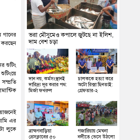
ম গানের
ভরা মৌসুমেও কপালে জুটছে না ইলিশ,
দাম বেশ চড়া
য় করছেন
 শুটিং
শুটিংয়ে
দান নয়, কর্মসংস্থানই
চালককে হত্যা করে
ম্প্রতি
দারিদ্র্য দূর করার পথ:
অটো রিক্সা ছিনতাই:
মান্টিক
মির্জা ফখরুল
গ্রেফতার-২
রয়োজনেই
 আমি এর
টা লুকে
ব্রাহ্মণবাড়িয়া
গজারিয়ায় মেঘনা
প্রেসক্লাবের ৫০
নদীতে ভেসে উঠলো