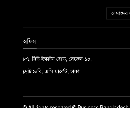
আমাদের স
অফিস
৮৭, নিউ ইস্কাটন রোড, লেভেল-১০,
ফ্ল্যাট ৯/বি, এসি মার্কেট, ঢাকা।
© All rights reserved © Business Bangladesh