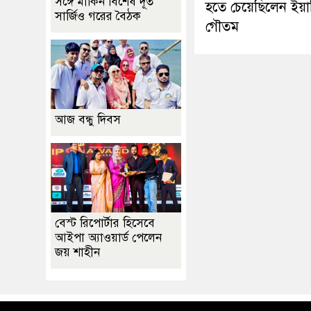
সঙ্গে মার্কিন বিশেষ দূত
হতে চেয়েছিলেন ইয়া
সার্জিও গরের বৈঠক
গৌতম
আজ বন্ধু দিবস
বেস্ট রিপোর্টার হিসেবে
আইপা অ্যাওয়ার্ড পেলেন
জয় শাহীন