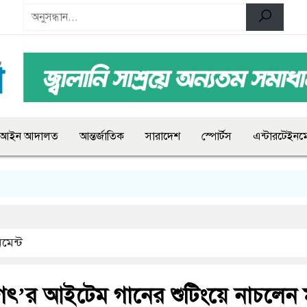
আইন আদালত
আন্তর্জাতিক
সারাদেশ
স্পোর্টস
এন্টারটেইনমে
মেন্ট
গৎ’র আইটেম গানের শুটিংয়ে নাচলেন 