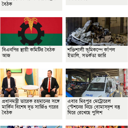
বৈঠক
বিএনপির স্থায়ী কমিটির বৈঠক
শক্তিশালী ভূমিকম্পে কাঁপল
আজ
ইতালি, সতর্কতা জারি
প্রধানমন্ত্রী তারেক রহমানের সঙ্গে
এবার মিরপুর মেট্রোরেল
মার্কিন বিশেষ দূত সার্জিও গরের
স্টেশনের নিচে বোমাসদৃশ বস্তু
বৈঠক
ঘিরে রেখেছে পুলিশ