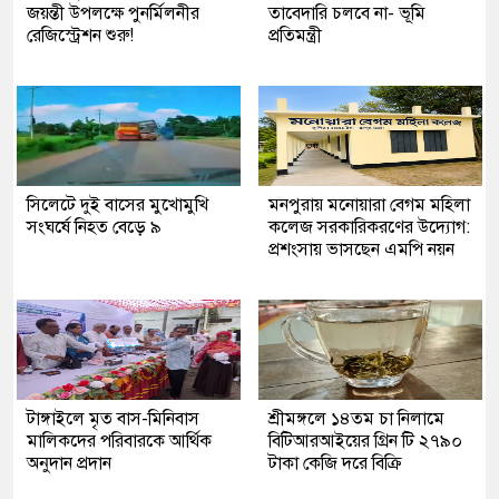
জয়ন্তী উপলক্ষে পুনর্মিলনীর
তাবেদারি চলবে না- ভূমি
রেজিস্ট্রেশন শুরু!
প্রতিমন্ত্রী
সিলেটে দুই বাসের মুখোমুখি
মনপুরায় মনোয়ারা বেগম মহিলা
সংঘর্ষে নিহত বেড়ে ৯
কলেজ সরকারিকরণের উদ্যোগ:
প্রশংসায় ভাসছেন এমপি নয়ন
টাঙ্গাইলে মৃত বাস-মিনিবাস
শ্রীমঙ্গলে ১৪তম চা নিলামে
মালিকদের পরিবারকে আর্থিক
বিটিআরআইয়ের গ্রিন টি ২৭৯০
অনুদান প্রদান
টাকা কেজি দরে বিক্রি