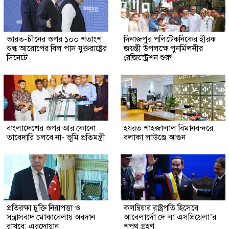
ভারত-চীনের ওপর ১০০ শতাংশ
দিনাজপুর পলিটেকনিকের হীরক
শুল্ক আরোপের বিল পাস যুক্তরাষ্ট্রের
জয়ন্তী উপলক্ষে পুনর্মিলনীর
সিনেটে
রেজিস্ট্রেশন শুরু!
বাংলাদেশের ওপর আর কোনো
হযরত শাহজালাল বিমানবন্দরে
তাবেদারি চলবে না- ভূমি প্রতিমন্ত্রী
বলাকা লাউঞ্জে আগুন
প্রতিরক্ষা চুক্তি নিরাপত্তা ও
কলম্বিয়ার রাষ্ট্রপতি হিসেবে
সন্ত্রাসবাদ মোকাবেলায় অবদান
আবেলার্দো দে লা এসপ্রিয়েলা’র
রাখবে: এরদোয়ান
শপথ গ্রহণ