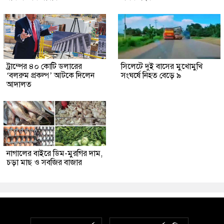
ট্রাম্পের ৪০ কোটি ডলারের
সিলেটে দুই বাসের মুখোমুখি
‘বলরুম প্রকল্প’ আটকে দিলেন
সংঘর্ষে নিহত বেড়ে ৯
আদালত
নাগালের বাইরে ডিম-মুরগির দাম,
চড়া মাছ ও সবজির বাজার