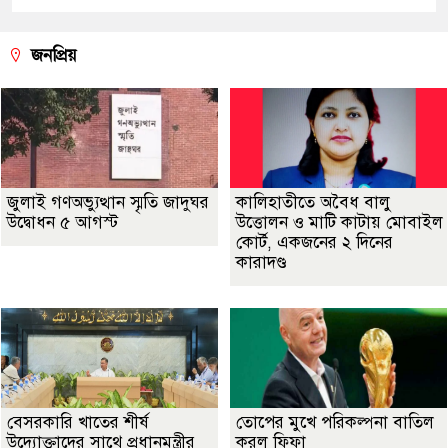
জনপ্রিয়
জুলাই গণঅভ্যুত্থান স্মৃতি জাদুঘর
কালিহাতীতে অবৈধ বালু
উদ্বোধন ৫ আগস্ট
উত্তোলন ও মাটি কাটায় মোবাইল
কোর্ট, একজনের ২ দিনের
কারাদণ্ড
বেসরকারি খাতের শীর্ষ
তোপের মুখে পরিকল্পনা বাতিল
উদ্যোক্তাদের সাথে প্রধানমন্ত্রীর
করল ফিফা