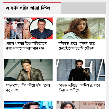
এ ক্যাটাগরির আরো নিউজ
জেলে থাকার তিক্ত অভিজ্ঞতার
বলিউড ছেড়ে ‘কৃষক’ হতে
কথা জানালেন সালমান খান
চেয়েছিলেন ইয়ামি গৌতম
শাহরুখের ‘কিং’ নিয়ে ফাঁস হলো
আহত জুনিয়র এনটিআর, কবে
নতুন তথ্য
ফিরবেন শুটিংয়ে