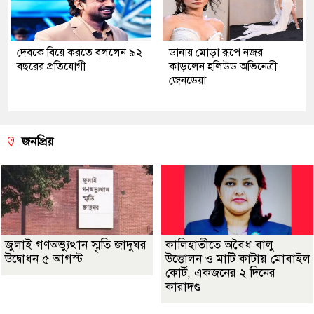
দেবকে বিয়ে করতে বললেন ৯২
ডানায় মোড়া রূপে নজর
বছরের প্রতিযোগী
কাড়লেন হলিউড অভিনেত্রী
জেনডেয়া
জনপ্রিয়
জুলাই গণঅভ্যুত্থান স্মৃতি জাদুঘর
কালিহাতীতে অবৈধ বালু
উদ্বোধন ৫ আগস্ট
উত্তোলন ও মাটি কাটায় মোবাইল
কোর্ট, একজনের ২ দিনের
কারাদণ্ড