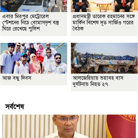
এবার মিরপুর মেট্রোরেল
প্রধানমন্ত্রী তারেক রহমানের সঙ্গে
স্টেশনের নিচে বোমাসদৃশ বস্তু
মার্কিন বিশেষ দূত সার্জিও গরের
ঘিরে রেখেছে পুলিশ
বৈঠক
আজ বন্ধু দিবস
আলজেরিয়ায় ভয়াবহ বাস
দুর্ঘটনায় নিহত ২৭
সর্বশেষ