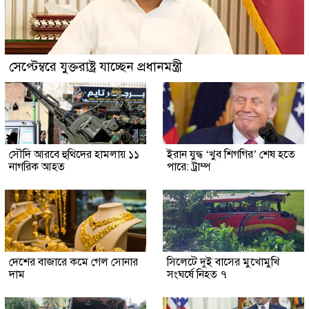
সেপ্টেম্বরে যুক্তরাষ্ট্র যাচ্ছেন প্রধানমন্ত্রী
সৌদি আরবে হুথিদের হামলায় ১১
ইরান যুদ্ধ ‘খুব শিগগির’ শেষ হতে
নাগরিক আহত
পারে: ট্রাম্প
দেশের বাজারে কমে গেল সোনার
সিলেটে দুই বাসের মুখোমুখি
দাম
সংঘর্ষে নিহত ৭