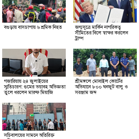
বগুড়ায় বাসচাপায় ৬ শ্রমিক নিহত
জন্মসূত্রে মার্কিন নাগরিকত্ব
সীমিতের বিলে স্বাক্ষর করলেন
ট্রাম্প
গজারিয়ায় ২৪ জুলাইয়ের
শ্রীমঙ্গলে মোবাইল কোর্টের
স্মৃতিচারণ: গুমের ভয়াবহ অভিজ্ঞতা
অভিযানে ৮০০ ঘনফুট বালু ও
তুলে ধরলেন মারুফ মিয়াজি
সরঞ্জাম জব্দ
সচিবালয়ের সামনে অতিরিক্ত