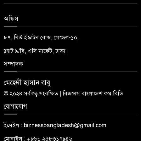
অফিস
৮৭, নিউ ইস্কাটন রোড, লেভেল-১০,
ফ্ল্যাট ৯/বি, এসি মার্কেট, ঢাকা।
সম্পাদক
মেহেদী হাসান বাবু
© ২০২৪ সর্বস্বত্ব সংরক্ষিত | বিজনেস বাংলাদেশ.কম.বিডি
যোগাযোগ
ইমেইল : biznessbangladesh@gmail.com
মোবাইল : +৮৮০ ২৫৮৩১৭৯৪৬