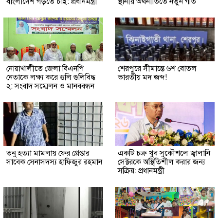
বাংলাদেশ গড়তে চাই: প্রধানমন্ত্রী
স্থানীয় অর্থনীতিতে নতুন গতি
নোয়াখালীতে জেলা বিএনপি
শেরপুরে সীমান্তে ৬শ বোতল
নেতাকে লক্ষ্য করে গুলি গুলিবিদ্ধ
ভারতীয় মদ জব্দ!
২: সংবাদ সম্মেলন ও মানববন্ধন
তনু হত্যা মামলায় ফের গ্রেপ্তার
একটি চক্র খুব সুকৌশলে জ্বালানি
সাবেক সেনাসদস্য হাফিজুর রহমান
সেক্টরকে অস্থিতিশীল করার জন্য
সক্রিয়: প্রধানমন্ত্রী