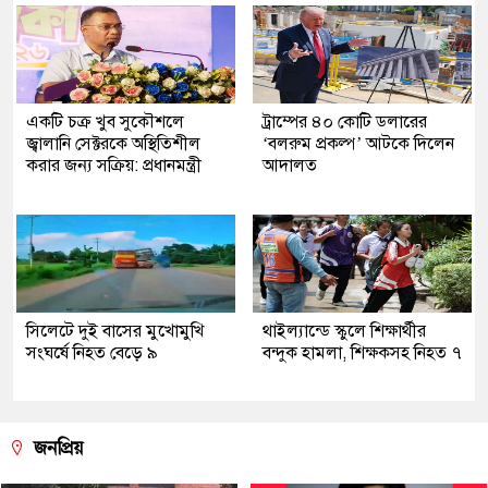
একটি চক্র খুব সুকৌশলে
ট্রাম্পের ৪০ কোটি ডলারের
জ্বালানি সেক্টরকে অস্থিতিশীল
‘বলরুম প্রকল্প’ আটকে দিলেন
করার জন্য সক্রিয়: প্রধানমন্ত্রী
আদালত
সিলেটে দুই বাসের মুখোমুখি
থাইল্যান্ডে স্কুলে শিক্ষার্থীর
সংঘর্ষে নিহত বেড়ে ৯
বন্দুক হামলা, শিক্ষকসহ নিহত ৭
জনপ্রিয়