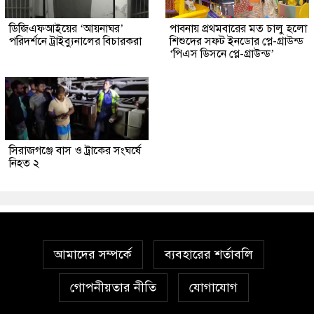
ডিজিএফআইয়ের ‘আয়নাঘর’
পাবনায় প্রথমবারের মত চালু হলো
পরিদর্শনে ট্রাইব্যুনালের বিচারকরা
শিশুদের সফট ইনডোর প্লে-গ্রাউন্ড
‘পিএস ডিসনে প্লে-গ্রাউন্ড’
সিরাজগঞ্জে বাস ও ট্রাকের সংঘর্ষে
নিহত ২
আমাদের সম্পর্কে
ব্যবহারের শর্তাবলি
গোপনীয়তার নীতি
যোগাযোগ