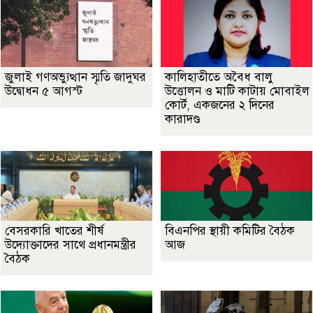
জুলাই গণঅভ্যুত্থান স্মৃতি জাদুঘর
কালিহাতীতে অবৈধ বালু
উদ্বোধন ৫ আগস্ট
উত্তোলন ও মাটি কাটায় মোবাইল
কোর্ট, একজনের ২ দিনের
কারাদণ্ড
বেসরকারি খাতের শীর্ষ
বিএনপির স্থায়ী কমিটির বৈঠক
উদ্যোক্তাদের সাথে প্রধানমন্ত্রীর
আজ
বৈঠক