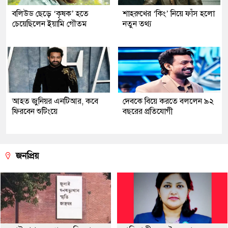
বলিউড ছেড়ে ‘কৃষক’ হতে
শাহরুখের ‘কিং’ নিয়ে ফাঁস হলো
চেয়েছিলেন ইয়ামি গৌতম
নতুন তথ্য
আহত জুনিয়র এনটিআর, কবে
দেবকে বিয়ে করতে বললেন ৯২
ফিরবেন শুটিংয়ে
বছরের প্রতিযোগী
জনপ্রিয়