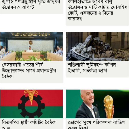
জুলাই গণঅভ্যুত্থান স্মৃতি জাদুঘর
কালিহাতীতে অবৈধ বালু
উদ্বোধন ৫ আগস্ট
উত্তোলন ও মাটি কাটায় মোবাইল
কোর্ট, একজনের ২ দিনের
কারাদণ্ড
বেসরকারি খাতের শীর্ষ
শক্তিশালী ভূমিকম্পে কাঁপল
উদ্যোক্তাদের সাথে প্রধানমন্ত্রীর
ইতালি, সতর্কতা জারি
বৈঠক
বিএনপির স্থায়ী কমিটির বৈঠক
তোপের মুখে পরিকল্পনা বাতিল
আজ
করল ফিফা