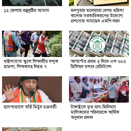
১২ জেলায় বজ্রবৃষ্টির আভাস
মনপুরায় মনোয়ারা বেগম মহিলা
কলেজ সরকারিকরণের উদ্যোগ:
প্রশংসায় ভাসছেন এমপি নয়ন
থাইল্যান্ডে স্কুলে শিক্ষার্থীর বন্দুক
আগস্টের প্রথম ৫ দিনে এল ৬০২
হামলা, শিক্ষকসহ নিহত ৭
মিলিয়ন ডলার রেমিট্যান্স
হাসপাতালে ভর্তি মিঠুন চক্রবর্তী
টাঙ্গাইলে মৃত বাস-মিনিবাস
মালিকদের পরিবারকে আর্থিক
অনুদান প্রদান