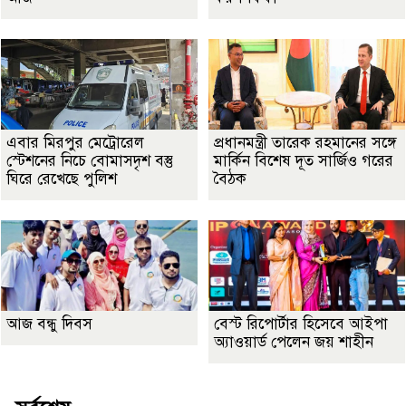
এবার মিরপুর মেট্রোরেল
প্রধানমন্ত্রী তারেক রহমানের সঙ্গে
স্টেশনের নিচে বোমাসদৃশ বস্তু
মার্কিন বিশেষ দূত সার্জিও গরের
ঘিরে রেখেছে পুলিশ
বৈঠক
আজ বন্ধু দিবস
বেস্ট রিপোর্টার হিসেবে আইপা
অ্যাওয়ার্ড পেলেন জয় শাহীন