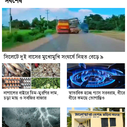
সর্বশেষ
সিলেটে দুই বাসের মুখোমুখি সংঘর্ষে নিহত বেড়ে ৯
নাগালের বাইরে ডিম-মুরগির দাম,
স্বাভাবিক হচ্ছে গ্যাস সরবরাহ, ধীরে
চড়া মাছ ও সবজির বাজার
ধীরে কমছে ভোগান্তিও