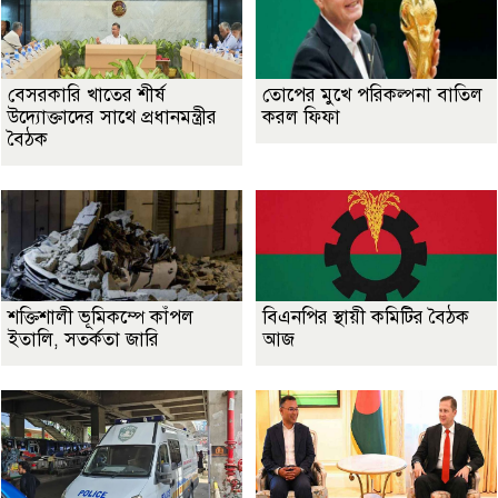
বেসরকারি খাতের শীর্ষ
তোপের মুখে পরিকল্পনা বাতিল
উদ্যোক্তাদের সাথে প্রধানমন্ত্রীর
করল ফিফা
বৈঠক
শক্তিশালী ভূমিকম্পে কাঁপল
বিএনপির স্থায়ী কমিটির বৈঠক
ইতালি, সতর্কতা জারি
আজ