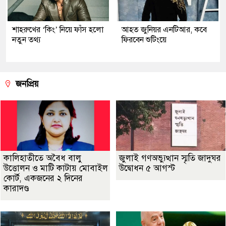
শাহরুখের ‘কিং’ নিয়ে ফাঁস হলো
আহত জুনিয়র এনটিআর, কবে
নতুন তথ্য
ফিরবেন শুটিংয়ে
জনপ্রিয়
কালিহাতীতে অবৈধ বালু
জুলাই গণঅভ্যুত্থান স্মৃতি জাদুঘর
উত্তোলন ও মাটি কাটায় মোবাইল
উদ্বোধন ৫ আগস্ট
কোর্ট, একজনের ২ দিনের
কারাদণ্ড