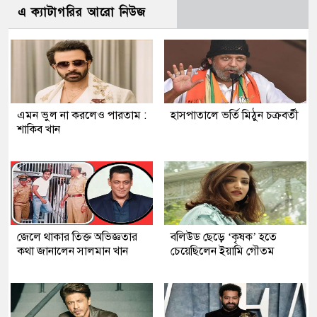
এ ক্যাটাগরির আরো নিউজ
এমন ভুল না করলেও পারতাম :
হাসপাতালে ভর্তি মিঠুন চক্রবর্তী
শাকিব খান
জেলে থাকার তিক্ত অভিজ্ঞতার
বলিউড ছেড়ে ‘কৃষক’ হতে
কথা জানালেন সালমান খান
চেয়েছিলেন ইয়ামি গৌতম