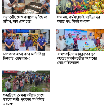
ভরা মৌসুমেও কপালে জুটছে না
দান নয়, কর্মসংস্থানই দারিদ্র্য দূর
ইলিশ, দাম বেশ চড়া
করার পথ: মির্জা ফখরুল
চালককে হত্যা করে অটো রিক্সা
ব্রাহ্মণবাড়িয়া প্রেসক্লাবের ৫০
ছিনতাই: গ্রেফতার-২
বছরের সুবর্ণজয়ন্তীর উৎসবের
লোগো উন্মোচন
গজারিয়ায় মেঘনা নদীতে ভেসে
উঠলো নারী-পুরুষের অর্ধগলিত
মরদেহ