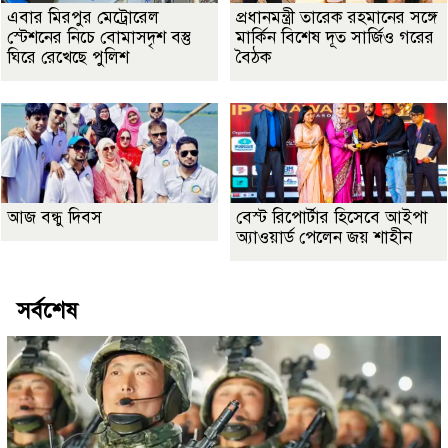
এবার মিরপুর মেট্রোরেল
প্রধানমন্ত্রী তারেক রহমানের সঙ্গে
স্টেশনের নিচে বোমাসদৃশ বস্তু
মার্কিন বিশেষ দূত সার্জিও গরের
ঘিরে রেখেছে পুলিশ
বৈঠক
আজ বন্ধু দিবস
বেস্ট রিপোর্টার হিসেবে আইপা
অ্যাওয়ার্ড পেলেন জয় শাহীন
সর্বশেষ