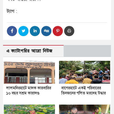
ট্যাগ :
এ ক্যাটাগরির আরো নিউজ
লালমনিরহাটে মাদক কারবারির
‎বাগেরহাটে একই পরিবারের
১০ বছর সশ্রম কারাদণ্ড
তিনজনের গলিত মরদেহ উদ্ধার