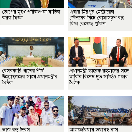
তোপের মুখে পরিকল্পনা বাতিল
এবার মিরপুর মেট্রোরেল
করল ফিফা
স্টেশনের নিচে বোমাসদৃশ বস্তু
ঘিরে রেখেছে পুলিশ
বেসরকারি খাতের শীর্ষ
প্রধানমন্ত্রী তারেক রহমানের সঙ্গে
উদ্যোক্তাদের সাথে প্রধানমন্ত্রীর
মার্কিন বিশেষ দূত সার্জিও গরের
বৈঠক
বৈঠক
আজ বন্ধু দিবস
আলজেরিয়ায় ভয়াবহ বাস