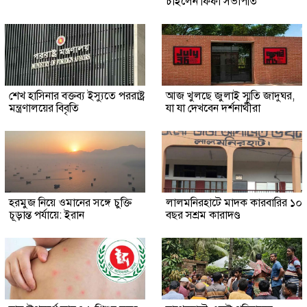
চাইলেন ফিফা সভাপতি
শেখ হাসিনার বক্তব্য ইস্যুতে পররাষ্ট্র
আজ খুলছে জুলাই স্মৃতি জাদুঘর,
মন্ত্রণালয়ের বিবৃতি
যা যা দেখবেন দর্শনার্থীরা
হরমুজ নিয়ে ওমানের সঙ্গে চুক্তি
লালমনিরহাটে মাদক কারবারির ১০
চূড়ান্ত পর্যায়ে: ইরান
বছর সশ্রম কারাদণ্ড