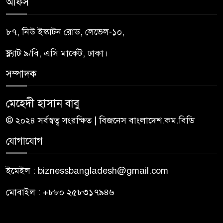
অফিস
৮৭, নিউ ইস্কাটন রোড, লেভেল-১০,
ফ্ল্যাট ৯/বি, এসি মার্কেট, ঢাকা।
সম্পাদক
মেহেদী হাসান বাবু
© ২০২৪ সর্বস্বত্ব সংরক্ষিত | বিজনেস বাংলাদেশ.কম.বিডি
যোগাযোগ
ইমেইল : biznessbangladesh@gmail.com
মোবাইল : +৮৮০ ২৫৮৩১৭৯৪৬