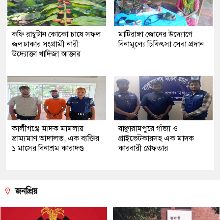
কফি রাম্বুটান কোকো চাষে সফল
মাটিরাঙ্গা জোনের উদ্যোগে
জলঢাকার সংগ্রামী নারী
বিনামূল্যে চিকিৎসা সেবা প্রদান
উদ্যোক্তা খাদিজা আক্তার
কালীগঞ্জে মাদক মামলায়
বাঞ্ছারামপুরে গাঁজা ও
ভ্রাম্যমাণ আদালত, এক ব্যক্তির
প্রাইভেটকারসহ এক মাদক
১ মাসের বিনাশ্রম কারাদণ্ড
কারবারী গ্রেফতার
জনপ্রিয়