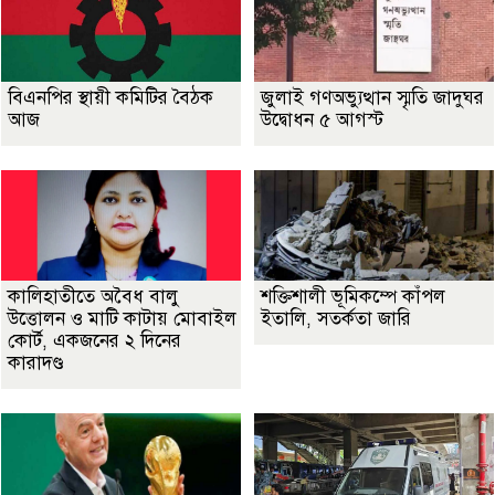
বিএনপির স্থায়ী কমিটির বৈঠক
জুলাই গণঅভ্যুত্থান স্মৃতি জাদুঘর
আজ
উদ্বোধন ৫ আগস্ট
কালিহাতীতে অবৈধ বালু
শক্তিশালী ভূমিকম্পে কাঁপল
উত্তোলন ও মাটি কাটায় মোবাইল
ইতালি, সতর্কতা জারি
কোর্ট, একজনের ২ দিনের
কারাদণ্ড