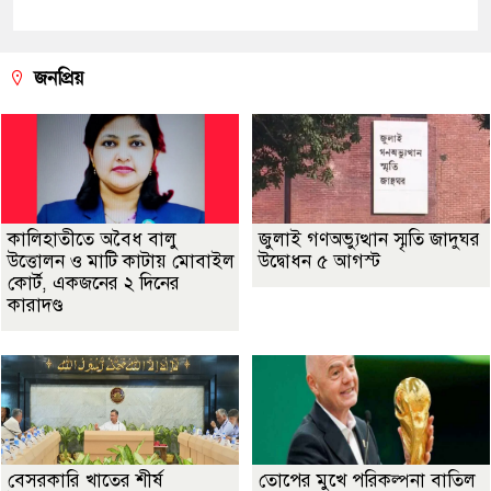
জনপ্রিয়
কালিহাতীতে অবৈধ বালু
জুলাই গণঅভ্যুত্থান স্মৃতি জাদুঘর
উত্তোলন ও মাটি কাটায় মোবাইল
উদ্বোধন ৫ আগস্ট
কোর্ট, একজনের ২ দিনের
কারাদণ্ড
বেসরকারি খাতের শীর্ষ
তোপের মুখে পরিকল্পনা বাতিল