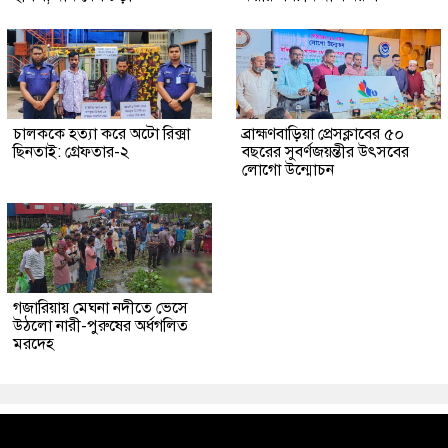
চালককে হত্যা করে অটো রিক্সা
ব্রাহ্মণবাড়িয়া প্রেসক্লাবের ৫০
ছিনতাই: গ্রেফতার-২
বছরের সুবর্ণজয়ন্তীর উৎসবের
লোগো উন্মোচন
গজারিয়ায় মেঘনা নদীতে ভেসে
উঠলো নারী-পুরুষের অর্ধগলিত
মরদেহ