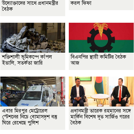
উদ্যোক্তাদের সাথে প্রধানমন্ত্রীর
করল ফিফা
বৈঠক
শক্তিশালী ভূমিকম্পে কাঁপল
বিএনপির স্থায়ী কমিটির বৈঠক
ইতালি, সতর্কতা জারি
আজ
এবার মিরপুর মেট্রোরেল
প্রধানমন্ত্রী তারেক রহমানের সঙ্গে
স্টেশনের নিচে বোমাসদৃশ বস্তু
মার্কিন বিশেষ দূত সার্জিও গরের
ঘিরে রেখেছে পুলিশ
বৈঠক