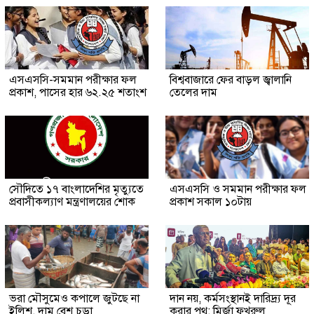
এসএসসি-সমমান পরীক্ষার ফল
বিশ্ববাজারে ফের বাড়ল জ্বালানি
প্রকাশ, পাসের হার ৬২.২৫ শতাংশ
তেলের দাম
সৌ‌দিতে ১৭ বাংলাদেশির মৃত্যুতে
এসএসসি ও সমমান পরীক্ষার ফল
প্রবাসীকল্যাণ মন্ত্রণালয়ের শোক
প্রকাশ সকাল ১০টায়
ভরা মৌসুমেও কপালে জুটছে না
দান নয়, কর্মসংস্থানই দারিদ্র্য দূর
ইলিশ, দাম বেশ চড়া
করার পথ: মির্জা ফখরুল