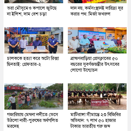
ভরা মৌসুমেও কপালে জুটছে
দান নয়, কর্মসংস্থানই দারিদ্র্য দূর
না ইলিশ, দাম বেশ চড়া
করার পথ: মির্জা ফখরুল
চালককে হত্যা করে অটো রিক্সা
ব্রাহ্মণবাড়িয়া প্রেসক্লাবের ৫০
ছিনতাই: গ্রেফতার-২
বছরের সুবর্ণজয়ন্তীর উৎসবের
লোগো উন্মোচন
গজারিয়ায় মেঘনা নদীতে ভেসে
মাটিরাঙ্গা সীমান্তে ২৩ বিজিবির
উঠলো নারী-পুরুষের অর্ধগলিত
অভিযান: ৭ লাখ ৫০ হাজার
মরদেহ
টাকার ভারতীয় গরু জব্দ