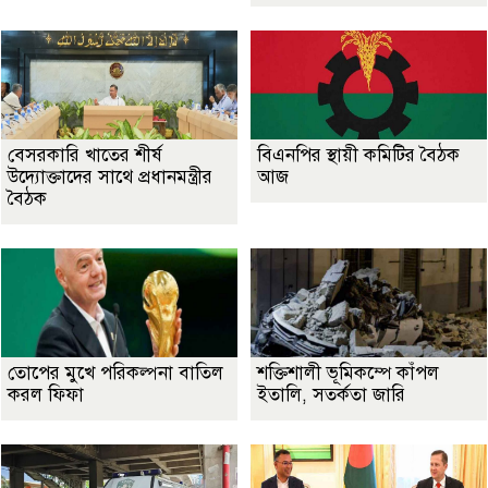
বেসরকারি খাতের শীর্ষ
বিএনপির স্থায়ী কমিটির বৈঠক
উদ্যোক্তাদের সাথে প্রধানমন্ত্রীর
আজ
বৈঠক
তোপের মুখে পরিকল্পনা বাতিল
শক্তিশালী ভূমিকম্পে কাঁপল
করল ফিফা
ইতালি, সতর্কতা জারি