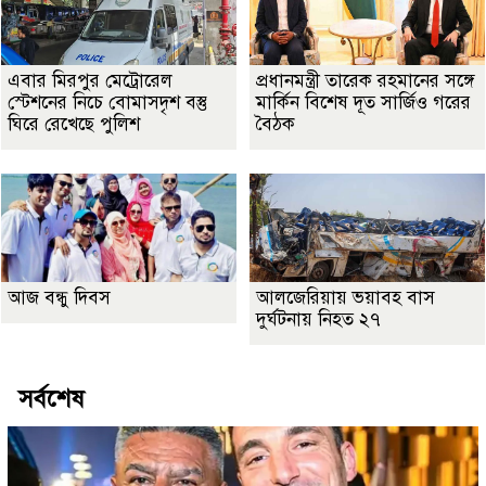
এবার মিরপুর মেট্রোরেল
প্রধানমন্ত্রী তারেক রহমানের সঙ্গে
স্টেশনের নিচে বোমাসদৃশ বস্তু
মার্কিন বিশেষ দূত সার্জিও গরের
ঘিরে রেখেছে পুলিশ
বৈঠক
আজ বন্ধু দিবস
আলজেরিয়ায় ভয়াবহ বাস
দুর্ঘটনায় নিহত ২৭
সর্বশেষ