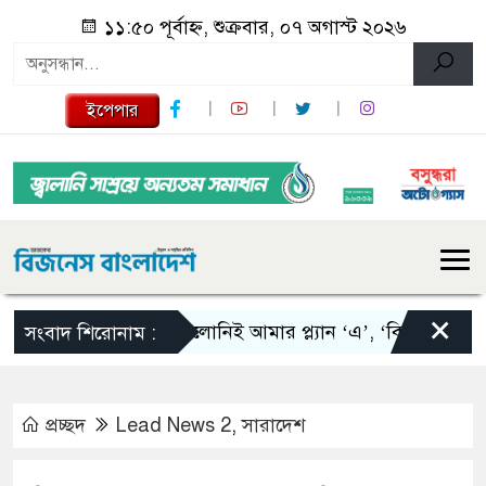
১১:৫০ পূর্বাহ্ন, শুক্রবার, ০৭ অগাস্ট ২০২৬
ইপেপার
×
স্কালোনিই আমার প্ল্যান ‘এ’, ‘বি’ এবং ‘সি’: তা
সংবাদ শিরোনাম :
প্রচ্ছদ
Lead News 2
,
সারাদেশ