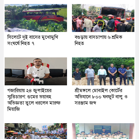
সিলেটে দুই বাসের মুখোমুখি
বগুড়ায় বাসচাপায় ৬ শ্রমিক
সংঘর্ষে নিহত ৭
নিহত
গজারিয়ায় ২৪ জুলাইয়ের
শ্রীমঙ্গলে মোবাইল কোর্টের
স্মৃতিচারণ: গুমের ভয়াবহ
অভিযানে ৮০০ ঘনফুট বালু ও
অভিজ্ঞতা তুলে ধরলেন মারুফ
সরঞ্জাম জব্দ
মিয়াজি