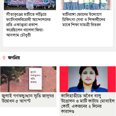
সীতাকুণ্ডের মাটিতে দাঁড়িয়ে
মাটিরাঙ্গা জোনের উদ্যোগে
ফ্যাসিবাদবিরোধী আন্দোলনের
চিকিৎসা সেবা ও শিক্ষার্থীদের
প্রতি একাত্মতা প্রকাশ
মাঝে শিক্ষা সামগ্রী বিতরন
করেছিলেন খালেদা জিয়া-
আসলাম চৌধুরী
জনপ্রিয়
জুলাই গণঅভ্যুত্থান স্মৃতি জাদুঘর
কালিহাতীতে অবৈধ বালু
উদ্বোধন ৫ আগস্ট
উত্তোলন ও মাটি কাটায় মোবাইল
কোর্ট, একজনের ২ দিনের
কারাদণ্ড