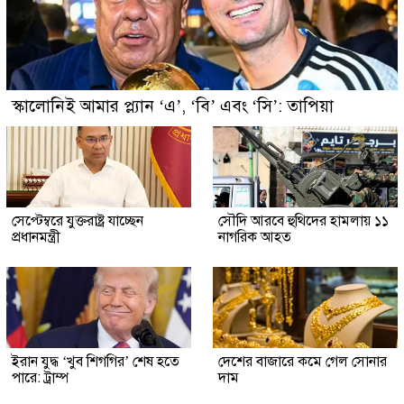
স্কালোনিই আমার প্ল্যান ‘এ’, ‘বি’ এবং ‘সি’: তাপিয়া
সেপ্টেম্বরে যুক্তরাষ্ট্র যাচ্ছেন
সৌদি আরবে হুথিদের হামলায় ১১
প্রধানমন্ত্রী
নাগরিক আহত
ইরান যুদ্ধ ‘খুব শিগগির’ শেষ হতে
দেশের বাজারে কমে গেল সোনার
পারে: ট্রাম্প
দাম