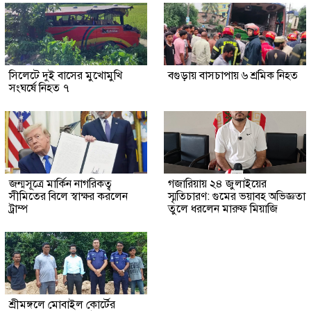
সিলেটে দুই বাসের মুখোমুখি
বগুড়ায় বাসচাপায় ৬ শ্রমিক নিহত
সংঘর্ষে নিহত ৭
জন্মসূত্রে মার্কিন নাগরিকত্ব
গজারিয়ায় ২৪ জুলাইয়ের
সীমিতের বিলে স্বাক্ষর করলেন
স্মৃতিচারণ: গুমের ভয়াবহ অভিজ্ঞতা
ট্রাম্প
তুলে ধরলেন মারুফ মিয়াজি
শ্রীমঙ্গলে মোবাইল কোর্টের