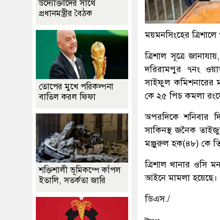
উদ্যোক্তাদের সাথে
প্রধানমন্ত্রীর বৈঠক
ময়মনসিংহের ত্রিশালে
‎ত্রিশাল সূত্রে জানা
দরিরামপুর ৭নং ওয়া
সাইফুল কমিশনারের ম
তোপের মুখে পরিকল্পনা
কে ২৫ পিচ কমলা রংয়ের
বাতিল করল ফিফা
অপরদিকে শনিবার দি
সাকিনস্থ জনৈক তাইজ
মঞ্জুরুল হক(৪৮) কে ত
‎ত্রিশাল থানার ওসি ম
শক্তিশালী ভূমিকম্পে কাঁপল
আইনে মামলা হয়েছে।
ইতালি, সতর্কতা জারি
ডিএস./