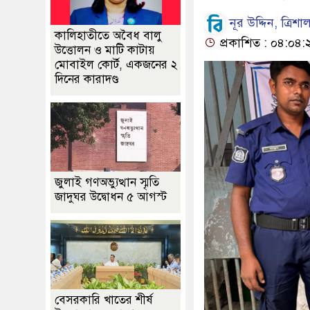
নূর উদ্দিন, ত্রি
কালিহাতীতে অবৈধ বালু
প্রকাশিত : ০৪:০৪:
উত্তোলন ও মাটি কাটায়
মোবাইল কোর্ট, একজনের ২
দিনের কারাদণ্ড
জুলাই গণঅভ্যুত্থান স্মৃতি
জাদুঘর উদ্বোধন ৫ আগস্ট
বেসরকারি খাতের শীর্ষ