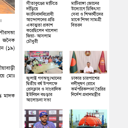
সীতাকুণ্ডের মাটিতে
মাটিরাঙ্গা জোনের
দাঁড়িয়ে
উদ্যোগে চিকিৎসা
ফ্যাসিবাদবিরোধী
সেবা ও শিক্ষার্থীদের
আন্দোলনের প্রতি
মাঝে শিক্ষা সামগ্রী
।
একাত্মতা প্রকাশ
বিতরন
করেছিলেন খালেদা
 পৌরসভা
জিয়া- আসলাম
ে জনৈক
চৌধুরী
ান (১৯)
য়াবাড়ী
িয়ে মোঃ
জুলাই গণঅভ্যুত্থানের
ঢাকার চারপাশের
দ্বিতীয় বর্ষ উপলক্ষে
নদীদূষণ রোধে
প্রেসক্লাব ও সাংবাদিক
কর্মপরিকল্পনা তৈরির
ইউনিয়ন বগুড়ার
নির্দেশ প্রধানমন্ত্রীর
্ধে মাদক
আলোচনা সভা