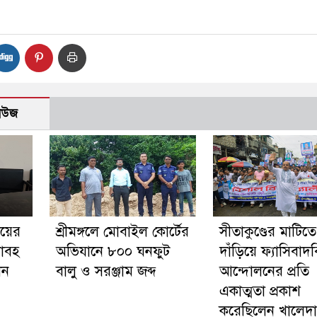
নিউজ
ইয়ের
শ্রীমঙ্গলে মোবাইল কোর্টের
সীতাকুণ্ডের মাটিতে
য়াবহ
অভিযানে ৮০০ ঘনফুট
দাঁড়িয়ে ফ্যাসিবাদ
েন
বালু ও সরঞ্জাম জব্দ
আন্দোলনের প্রতি
একাত্মতা প্রকাশ
করেছিলেন খালেদা