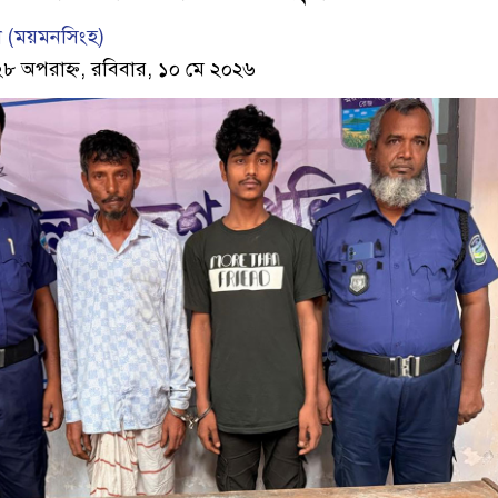
শাল (ময়মনসিংহ)
২৮ অপরাহ্ন, রবিবার, ১০ মে ২০২৬