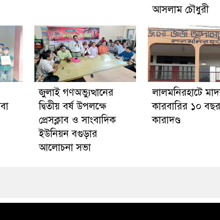
আসলাম চৌধুরী
জুলাই গণঅভ্যুত্থানের
লালমনিরহাটে মা
েবা
দ্বিতীয় বর্ষ উপলক্ষে
কারবারির ১০ বছর 
প্রেসক্লাব ও সাংবাদিক
কারাদণ্ড
ইউনিয়ন বগুড়ার
আলোচনা সভা