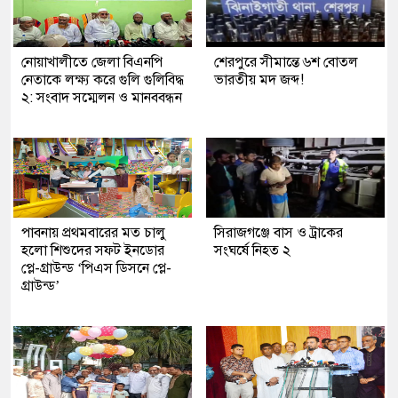
নোয়াখালীতে জেলা বিএনপি
শেরপুরে সীমান্তে ৬শ বোতল
নেতাকে লক্ষ্য করে গুলি গুলিবিদ্ধ
ভারতীয় মদ জব্দ!
২: সংবাদ সম্মেলন ও মানববন্ধন
পাবনায় প্রথমবারের মত চালু
সিরাজগঞ্জে বাস ও ট্রাকের
হলো শিশুদের সফট ইনডোর
সংঘর্ষে নিহত ২
প্লে-গ্রাউন্ড ‘পিএস ডিসনে প্লে-
গ্রাউন্ড’