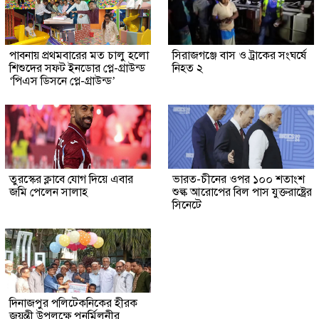
পাবনায় প্রথমবারের মত চালু হলো
সিরাজগঞ্জে বাস ও ট্রাকের সংঘর্ষে
শিশুদের সফট ইনডোর প্লে-গ্রাউন্ড
নিহত ২
‘পিএস ডিসনে প্লে-গ্রাউন্ড’
তুরস্কের ক্লাবে যোগ দিয়ে এবার
ভারত-চীনের ওপর ১০০ শতাংশ
জমি পেলেন সালাহ
শুল্ক আরোপের বিল পাস যুক্তরাষ্ট্রের
সিনেটে
দিনাজপুর পলিটেকনিকের হীরক
জয়ন্তী উপলক্ষে পুনর্মিলনীর