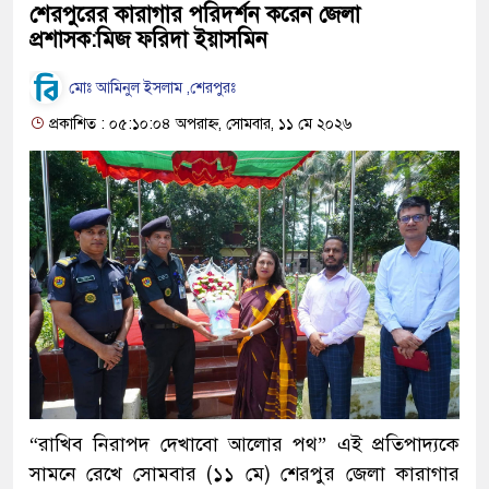
শেরপুরের কারাগার পরিদর্শন করেন জেলা
প্রশাসক:মিজ ফরিদা ইয়াসমিন
মোঃ আমিনুল ইসলাম ,শেরপুরঃ
প্রকাশিত : ০৫:১০:০৪ অপরাহ্ন, সোমবার, ১১ মে ২০২৬
“রাখিব নিরাপদ দেখাবো আলোর পথ” এই প্রতিপাদ্যকে
সামনে রেখে সোমবার (১১ মে) শেরপুর জেলা কারাগার