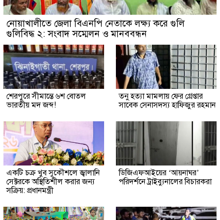
নোয়াখালীতে জেলা বিএনপি নেতাকে লক্ষ্য করে গুলি
গুলিবিদ্ধ ২: সংবাদ সম্মেলন ও মানববন্ধন
শেরপুরে সীমান্তে ৬শ বোতল
তনু হত্যা মামলায় ফের গ্রেপ্তার
ভারতীয় মদ জব্দ!
সাবেক সেনাসদস্য হাফিজুর রহমান
একটি চক্র খুব সুকৌশলে জ্বালানি
ডিজিএফআইয়ের ‘আয়নাঘর’
সেক্টরকে অস্থিতিশীল করার জন্য
পরিদর্শনে ট্রাইব্যুনালের বিচারকরা
সক্রিয়: প্রধানমন্ত্রী