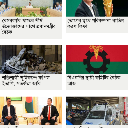
বেসরকারি খাতের শীর্ষ
তোপের মুখে পরিকল্পনা বাতিল
উদ্যোক্তাদের সাথে প্রধানমন্ত্রীর
করল ফিফা
বৈঠক
শক্তিশালী ভূমিকম্পে কাঁপল
বিএনপির স্থায়ী কমিটির বৈঠক
ইতালি, সতর্কতা জারি
আজ