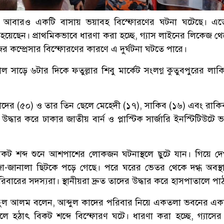
্লায় আবারও একটি বাসায় ভয়াবহ বিস্ফোরণের ঘটনা ঘটেছে। এ
 হয়েছেন। প্রাথমিকভাবে ধারণা করা হচ্ছে, গ্যাস লাইনের লিকেজ থ
জের কম্প্রেসার বিস্ফোরণের কারণে এ দুর্ঘটনা ঘটতে পারে।
 সাড়ে ৬টার দিকে ফতুল্লার শিবু মার্কেট সংলগ্ন কুতুবপুরের লাক
।
 কাদের (৫০) ও তার তিন ছেলে মেহেদী (১৭), সাকিব (১৬) এবং রাকি
উদ্ধার করে ঢাকার জাতীয় বার্ন ও প্লাস্টিক সার্জারি ইনস্টিটিউটে ভ
বিকট শব্দ শুনে আশপাশের লোকজন ঘটনাস্থলে ছুটে যান। গিয়ে দে
া-জানালা ছিটকে পড়ে গেছে। পরে ঘরের ভেতর থেকে দগ্ধ অবস্
ারের সদস্যরা। স্থানীয়রা দ্রুত তাদের উদ্ধার করে হাসপাতালে পা
ফুল আলম বলেন, আব্দুল কাদের পরিবার নিয়ে একতলা ভবনের এক
ে হঠাৎ বিকট শব্দে বিস্ফোরণ ঘটে। ধারণা করা হচ্ছে, গ্যাসে