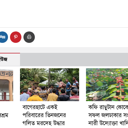
নিউজ
‎বাগেরহাটে একই
কফি রাম্বুটান কোক
শ্রম
পরিবারের তিনজনের
সফল জলঢাকার সংগ
গলিত মরদেহ উদ্ধার
নারী উদ্যোক্তা খাদ