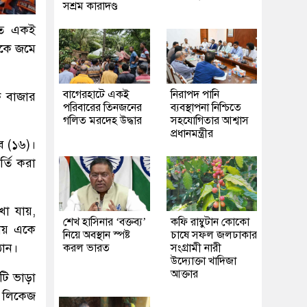
সশ্রম কারাদণ্ড
তে একই
েকে জমে
‎বাগেরহাটে একই
নিরাপদ পানি
ি বাজার
পরিবারের তিনজনের
ব্যবস্থাপনা নিশ্চিতে
গলিত মরদেহ উদ্ধার
সহযোগিতার আশ্বাস
প্রধানমন্ত্রীর
ব (১৬)।
র্তি করা
খা যায়,
শেখ হাসিনার ‘বক্তব্য’
কফি রাম্বুটান কোকো
থায় একে
নিয়ে অবস্থান স্পষ্ট
চাষে সফল জলঢাকার
ঠান।
করল ভারত
সংগ্রামী নারী
উদ্যোক্তা খাদিজা
আক্তার
টি ভাড়া
র লিকেজ