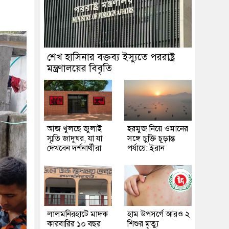
শেখ হাসিনার বক্তব্য ইস্যুতে পররাষ্ট্র
মন্ত্রণালয়ের বিবৃতি
আজ খুলছে জুলাই
হরমুজ নিয়ে ওমানের
স্মৃতি জাদুঘর, যা যা
সঙ্গে চুক্তি চূড়ান্ত
দেখবেন দর্শনার্থীরা
পর্যায়ে: ইরান
লালমনিরহাটে মাদক
হাম উপসর্গে আরও ২
কারবারির ১০ বছর
শিশুর মৃত্যু