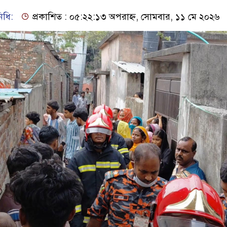
িধি:
প্রকাশিত : ০৫:২২:১৩ অপরাহ্ন, সোমবার, ১১ মে ২০২৬