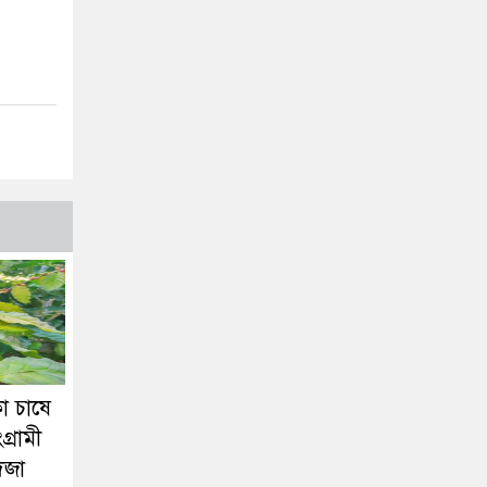
ো চাষে
্রামী
িজা