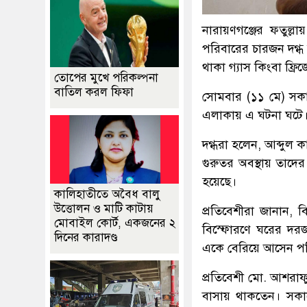
নারায়ণগঞ্জের ফতুল
পরিবারের চারজন দগ্ধ
থাকা গ্যাস কিংবা ফ্রি
তোপের মুখে পরিকল্পনা
বাতিল করল ফিফা
সোমবার (১১ মে) সকাল
এলাকায় এ ঘটনা ঘটে
দগ্ধরা হলেন, আব্দুল
গুরুতর অবস্থায় তাদের 
হয়েছে।
কালিহাতীতে অবৈধ বালু
উত্তোলন ও মাটি কাটায়
প্রতিবেশীরা জানান, 
মোবাইল কোর্ট, একজনের ২
বিস্ফোরণে ঘরের দরজ
দিনের কারাদণ্ড
একে বেরিয়ে আসেন পরিব
প্রতিবেশী মো. আশরা
বাসায় থাকতেন। সকাল