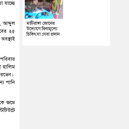
 যাচ্ছে
 আব্দুল
মাটিরাঙ্গা জোনের
উদ্যোগে বিনামূল্যে
বের ২৫
চিকিৎসা সেবা প্রদান
অবস্থাই
 পরিবার
ী হালিম
 করতেন।
ন্য পানি
েকে জমে
টিটিউটে