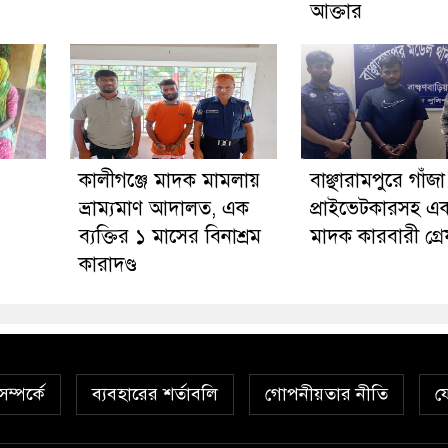
আক্তার
কালীগঞ্জে মাদক মামলায়
বাঞ্ছারামপুরে গাঁজ
ভ্রাম্যমাণ আদালত, এক
প্রাইভেটকারসহ এ
ব্যক্তির ১ মাসের বিনাশ্রম
মাদক কারবারী গ্র
কারাদণ্ড
ম্পর্কে
ব্যবহারের শর্তাবলি
গোপনীয়তার নীতি
য