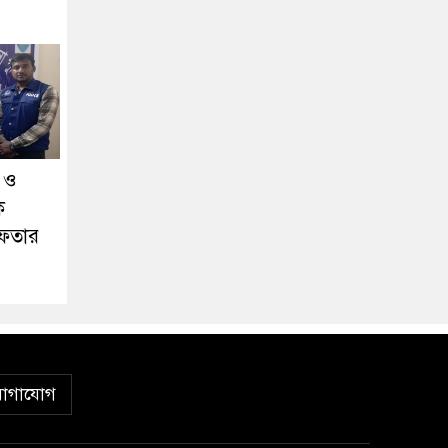
া ও
ক
েফতার
োগাযোগ