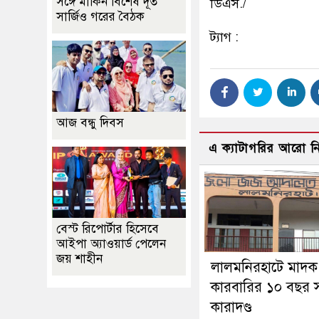
সঙ্গে মার্কিন বিশেষ দূত
ডিএস./
সার্জিও গরের বৈঠক
ট্যাগ :
আজ বন্ধু দিবস
এ ক্যাটাগরির আরো 
বেস্ট রিপোর্টার হিসেবে
আইপা অ্যাওয়ার্ড পেলেন
জয় শাহীন
লালমনিরহাটে মাদক
কারবারির ১০ বছর স
কারাদণ্ড