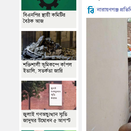
নারায়ণগঞ্জ প্রতিন
বিএনপির স্থায়ী কমিটির
বৈঠক আজ
শক্তিশালী ভূমিকম্পে কাঁপল
ইতালি, সতর্কতা জারি
জুলাই গণঅভ্যুত্থান স্মৃতি
জাদুঘর উদ্বোধন ৫ আগস্ট