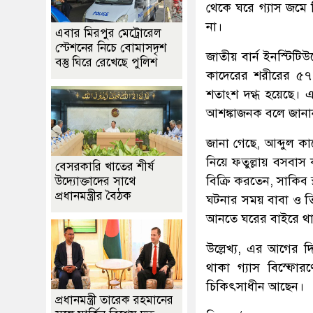
থেকে ঘরে গ্যাস জমে ছ
না।
এবার মিরপুর মেট্রোরেল
স্টেশনের নিচে বোমাসদৃশ
জাতীয় বার্ন ইনস্টিট
বস্তু ঘিরে রেখেছে পুলিশ
কাদেরের শরীরের ৫৭
শতাংশ দগ্ধ হয়েছে। এ
আশঙ্কাজনক বলে জানা
জানা গেছে, আব্দুল 
নিয়ে ফতুল্লায় বসবা
বেসরকারি খাতের শীর্ষ
বিক্রি করতেন, সাকিব
উদ্যোক্তাদের সাথে
প্রধানমন্ত্রীর বৈঠক
ঘটনার সময় বাবা ও তিন ছ
আনতে ঘরের বাইরে থা
উল্লেখ্য, এর আগের 
থাকা গ্যাস বিস্ফোর
চিকিৎসাধীন আছেন।
প্রধানমন্ত্রী তারেক রহমানের