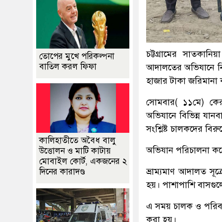
চট্টগ্রামের সাতকান
তোপের মুখে পরিকল্পনা
বাতিল করল ফিফা
আদালতের অভিযানে নিষ
হাজার টাকা জরিমানা 
সোমবার( ১১মে) কে
অভিযানে বিভিন্ন যানবা
সংশ্লিষ্ট চালকদের বিরু
কালিহাতীতে অবৈধ বালু
অভিযান পরিচালনা কর
উত্তোলন ও মাটি কাটায়
মোবাইল কোর্ট, একজনের ২
ভ্রাম্যমাণ আদালত স
দিনের কারাদণ্ড
হয়। পাশাপাশি বাসগুলো
এ সময় চালক ও পরিবহন 
করা হয়।