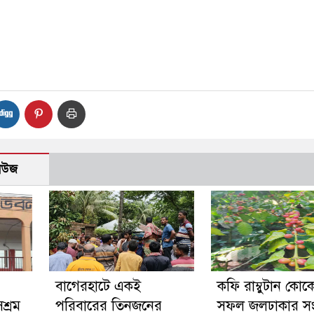
নিউজ
‎বাগেরহাটে একই
কফি রাম্বুটান কোক
শ্রম
পরিবারের তিনজনের
সফল জলঢাকার সংগ