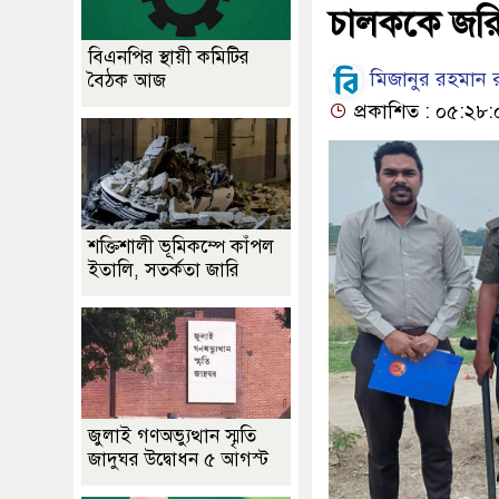
চালককে জরি
বিএনপির স্থায়ী কমিটির
মিজানুর রহমান রু
বৈঠক আজ
প্রকাশিত : ০৫:২৮
শক্তিশালী ভূমিকম্পে কাঁপল
ইতালি, সতর্কতা জারি
জুলাই গণঅভ্যুত্থান স্মৃতি
জাদুঘর উদ্বোধন ৫ আগস্ট