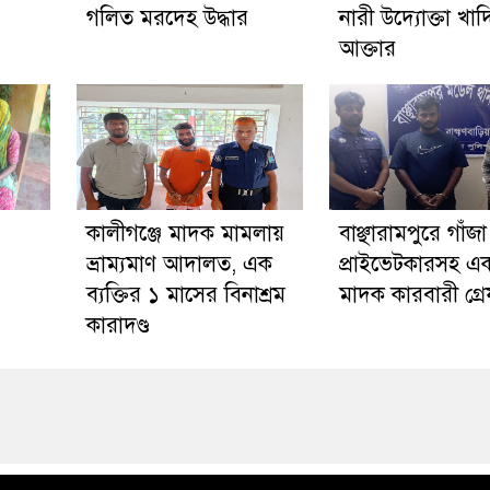
গলিত মরদেহ উদ্ধার
নারী উদ্যোক্তা খাদ
আক্তার
কালীগঞ্জে মাদক মামলায়
বাঞ্ছারামপুরে গাঁজ
ভ্রাম্যমাণ আদালত, এক
প্রাইভেটকারসহ এ
ব্যক্তির ১ মাসের বিনাশ্রম
মাদক কারবারী গ্র
কারাদণ্ড