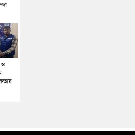
িজা
া ও
ক
েফতার