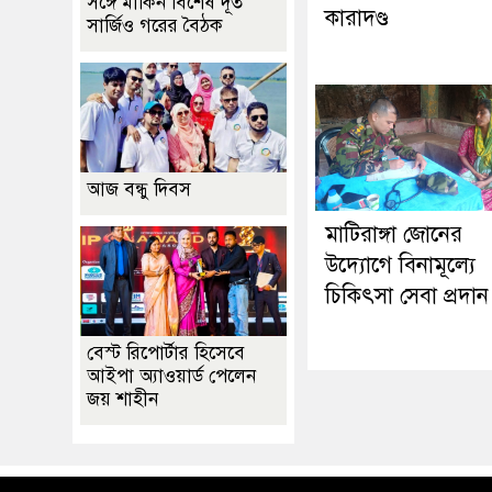
সঙ্গে মার্কিন বিশেষ দূত
কারাদণ্ড
সার্জিও গরের বৈঠক
আজ বন্ধু দিবস
মাটিরাঙ্গা জোনের
উদ্যোগে বিনামূল্যে
চিকিৎসা সেবা প্রদান
বেস্ট রিপোর্টার হিসেবে
আইপা অ্যাওয়ার্ড পেলেন
জয় শাহীন