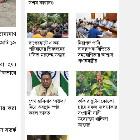
সশ্রম কারাদণ্ড
াম্যমাণ
বমোট ১৯
‎বাগেরহাটে একই
নিরাপদ পানি
পরিবারের তিনজনের
ব্যবস্থাপনা নিশ্চিতে
গলিত মরদেহ উদ্ধার
সহযোগিতার আশ্বাস
প্রধানমন্ত্রীর
রা হয়।
ষণিকভাবে
শেখ হাসিনার ‘বক্তব্য’
কফি রাম্বুটান কোকো
নিয়ে অবস্থান স্পষ্ট
চাষে সফল জলঢাকার
দায় করা
করল ভারত
সংগ্রামী নারী
উদ্যোক্তা খাদিজা
আক্তার
য সতর্ক