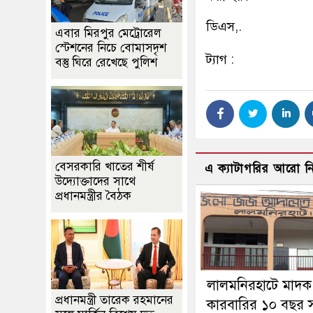
ডিএস,.
এবার মিরপুর মেট্রোরেল
স্টেশনের নিচে বোমাসদৃশ
ট্যাগ :
বস্তু ঘিরে রেখেছে পুলিশ
বেসরকারি খাতের শীর্ষ
এ ক্যাটাগরির আরো 
উদ্যোক্তাদের সাথে
প্রধানমন্ত্রীর বৈঠক
লালমনিরহাটে মাদক
প্রধানমন্ত্রী তারেক রহমানের
কারবারির ১০ বছর স