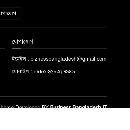
োগাযোগ
যোগাযোগ
ইমেইল : biznessbangladesh@gmail.com
মোবাইল : +৮৮০ ২৫৮৩১৭৯৪৬
Theme Developed BY
Business Bangladesh IT