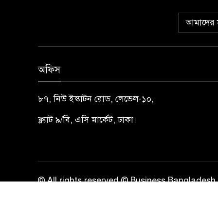
আমাদের স
অফিস
৮৭, নিউ ইস্কাটন রোড, লেভেল-১০,
ফ্ল্যাট ৯/বি, এসি মার্কেট, ঢাকা।
© All rights reserved © Business Bangladesh