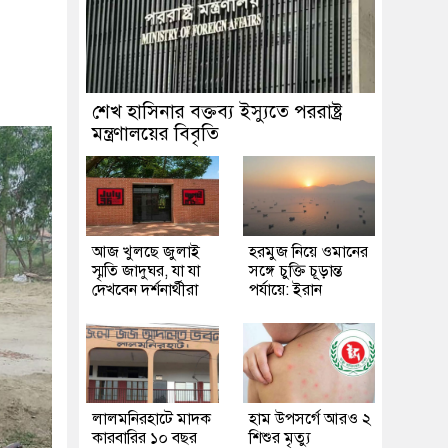
শেখ হাসিনার বক্তব্য ইস্যুতে পররাষ্ট্র
মন্ত্রণালয়ের বিবৃতি
আজ খুলছে জুলাই
হরমুজ নিয়ে ওমানের
স্মৃতি জাদুঘর, যা যা
সঙ্গে চুক্তি চূড়ান্ত
দেখবেন দর্শনার্থীরা
পর্যায়ে: ইরান
লালমনিরহাটে মাদক
হাম উপসর্গে আরও ২
কারবারির ১০ বছর
শিশুর মৃত্যু