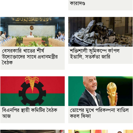
কারাদণ্ড
বেসরকারি খাতের শীর্ষ
শক্তিশালী ভূমিকম্পে কাঁপল
উদ্যোক্তাদের সাথে প্রধানমন্ত্রীর
ইতালি, সতর্কতা জারি
বৈঠক
বিএনপির স্থায়ী কমিটির বৈঠক
তোপের মুখে পরিকল্পনা বাতিল
আজ
করল ফিফা