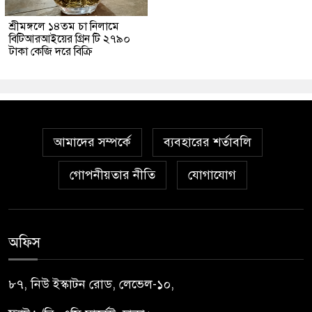
শ্রীমঙ্গলে ১৪তম চা নিলামে
বিটিআরআইয়ের গ্রিন টি ২৭৯০
টাকা কেজি দরে বিক্রি
আমাদের সম্পর্কে
ব্যবহারের শর্তাবলি
গোপনীয়তার নীতি
যোগাযোগ
অফিস
৮৭, নিউ ইস্কাটন রোড, লেভেল-১০,