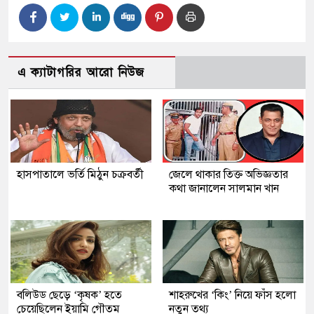
এ ক্যাটাগরির আরো নিউজ
হাসপাতালে ভর্তি মিঠুন চক্রবর্তী
জেলে থাকার তিক্ত অভিজ্ঞতার
কথা জানালেন সালমান খান
বলিউড ছেড়ে ‘কৃষক’ হতে
শাহরুখের ‘কিং’ নিয়ে ফাঁস হলো
চেয়েছিলেন ইয়ামি গৌতম
নতুন তথ্য