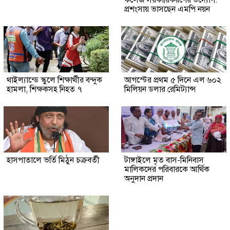
প্রশংসায় ভাসছেন এমপি নয়ন
থাইল্যান্ডে স্কুলে শিক্ষার্থীর বন্দুক
আগস্টের প্রথম ৫ দিনে এল ৬০২
হামলা, শিক্ষকসহ নিহত ৭
মিলিয়ন ডলার রেমিট্যান্স
হাসপাতালে ভর্তি মিঠুন চক্রবর্তী
টাঙ্গাইলে মৃত বাস-মিনিবাস
মালিকদের পরিবারকে আর্থিক
অনুদান প্রদান