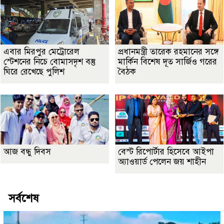
এবার মিরপুর মেট্রোরেল
প্রধানমন্ত্রী তারেক রহমানের সঙ্গে
স্টেশনের নিচে বোমাসদৃশ বস্তু
মার্কিন বিশেষ দূত সার্জিও গরের
ঘিরে রেখেছে পুলিশ
বৈঠক
আজ বন্ধু দিবস
বেস্ট রিপোর্টার হিসেবে আইপা
অ্যাওয়ার্ড পেলেন জয় শাহীন
সর্বশেষ