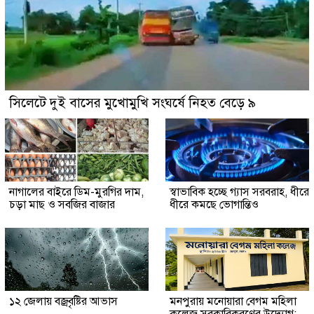
সিলেটে দুই বাসের মুখোমুখি সংঘর্ষে নিহত বেড়ে ৯
নাগালের বাইরে ডিম-মুরগির দাম,
স্বাভাবিক হচ্ছে গ্যাস সরবরাহ, ধীরে
চড়া মাছ ও সবজির বাজার
ধীরে কমছে ভোগান্তিও
১২ জেলায় বজ্রবৃষ্টির আভাস
মনপুরায় মনোয়ারা বেগম মহিলা
কলেজ সরকারিকরণের উদ্যোগ: