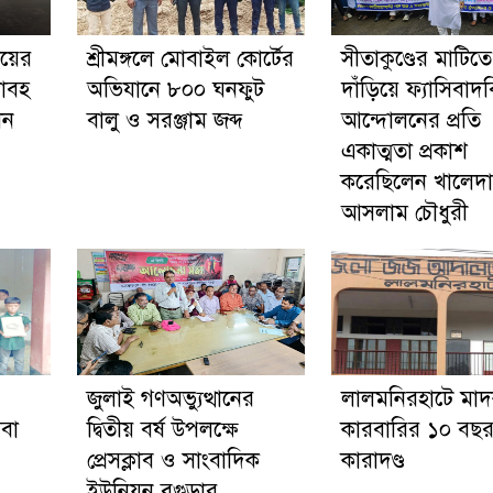
ইয়ের
শ্রীমঙ্গলে মোবাইল কোর্টের
সীতাকুণ্ডের মাটিতে
য়াবহ
অভিযানে ৮০০ ঘনফুট
দাঁড়িয়ে ফ্যাসিবাদ
েন
বালু ও সরঞ্জাম জব্দ
আন্দোলনের প্রতি
একাত্মতা প্রকাশ
করেছিলেন খালেদা
আসলাম চৌধুরী
জুলাই গণঅভ্যুত্থানের
লালমনিরহাটে মা
েবা
দ্বিতীয় বর্ষ উপলক্ষে
কারবারির ১০ বছর 
প্রেসক্লাব ও সাংবাদিক
কারাদণ্ড
ইউনিয়ন বগুড়ার