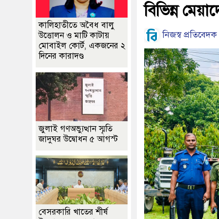
বিভিন্ন মেয়া
কালিহাতীতে অবৈধ বালু
নিজস্ব প্রতিবেদক
উত্তোলন ও মাটি কাটায়
মোবাইল কোর্ট, একজনের ২
দিনের কারাদণ্ড
জুলাই গণঅভ্যুত্থান স্মৃতি
জাদুঘর উদ্বোধন ৫ আগস্ট
বেসরকারি খাতের শীর্ষ