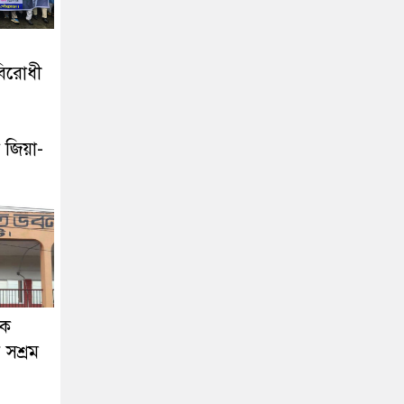
বিরোধী
 জিয়া-
দক
সশ্রম