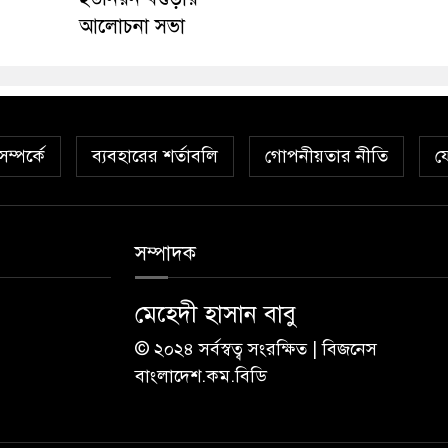
আলোচনা সভা
ম্পর্কে
ব্যবহারের শর্তাবলি
গোপনীয়তার নীতি
য
সম্পাদক
মেহেদী হাসান বাবু
© ২০২৪ সর্বস্বত্ব সংরক্ষিত | বিজনেস
বাংলাদেশ.কম.বিডি