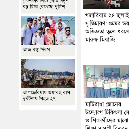
স্টেশনের নিচে বোমাসদৃশ
বস্তু ঘিরে রেখেছে পুলিশ
গজারিয়ায় ২৪ জুলা
স্মৃতিচারণ: গুমের ভ
অভিজ্ঞতা তুলে ধরল
মারুফ মিয়াজি
আজ বন্ধু দিবস
আলজেরিয়ায় ভয়াবহ বাস
দুর্ঘটনায় নিহত ২৭
মাটিরাঙ্গা জোনের
উদ্যোগে চিকিৎসা স
ও শিক্ষার্থীদের মাঝে
শিক্ষা সামগ্রী বিতরন