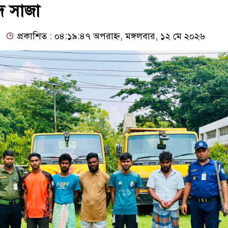
দে সাজা
প্রকাশিত : ০৪:১৯:৪৭ অপরাহ্ন, মঙ্গলবার, ১২ মে ২০২৬