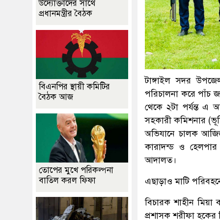
উদ্যোক্তাদের সাথে
প্রধানমন্ত্রীর বৈঠক
টাঙ্গাইল সদর উপজেল
বিএনপির স্থায়ী কমিটির
পরিচালনা করে পাঁচ জ
বৈঠক আজ
থেকে ২টা পর্যন্ত এ
সহকারী কমিশনার (ভূ
অভিযানে চালক আজিজ
কারাদন্ড ও হেলপার 
আদালত।
তোপের মুখে পরিকল্পনা
বাতিল করল ফিফা
এছাড়াও মাটি পরিবহনে ব্
বিচারক শাহীন মিয়া 
প্রশাসক শরীফা হকের নি