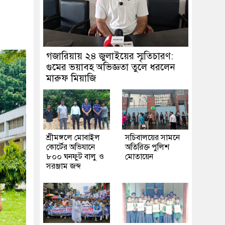
গজারিয়ায় ২৪ জুলাইয়ের স্মৃতিচারণ:
গুমের ভয়াবহ অভিজ্ঞতা তুলে ধরলেন
মারুফ মিয়াজি
শ্রীমঙ্গলে মোবাইল
সচিবালয়ের সামনে
কোর্টের অভিযানে
অতিরিক্ত পুলিশ
৮০০ ঘনফুট বালু ও
মোতায়েন
সরঞ্জাম জব্দ