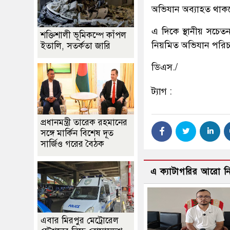
অভিযান অব্যাহত থাক
এ দিকে স্থানীয় সচেত
শক্তিশালী ভূমিকম্পে কাঁপল
নিয়মিত অভিযান পরিচ
ইতালি, সতর্কতা জারি
ডিএস./
ট্যাগ :
প্রধানমন্ত্রী তারেক রহমানের
সঙ্গে মার্কিন বিশেষ দূত
সার্জিও গরের বৈঠক
এ ক্যাটাগরির আরো 
এবার মিরপুর মেট্রোরেল