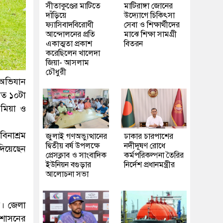
সীতাকুণ্ডের মাটিতে
মাটিরাঙ্গা জোনের
দাঁড়িয়ে
উদ্যোগে চিকিৎসা
ফ্যাসিবাদবিরোধী
সেবা ও শিক্ষার্থীদের
আন্দোলনের প্রতি
মাঝে শিক্ষা সামগ্রী
একাত্মতা প্রকাশ
বিতরন
করেছিলেন খালেদা
জিয়া- আসলাম
চৌধুরী
 অভিযান
াত ১০টা
 মিয়া ও
িনাশ্রম
জুলাই গণঅভ্যুত্থানের
ঢাকার চারপাশের
দ্বিতীয় বর্ষ উপলক্ষে
নদীদূষণ রোধে
দিয়েছেন
প্রেসক্লাব ও সাংবাদিক
কর্মপরিকল্পনা তৈরির
ইউনিয়ন বগুড়ার
নির্দেশ প্রধানমন্ত্রীর
আলোচনা সভা
র। জেলা
্রশাসনের