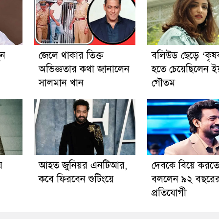
ুন
জেলে থাকার তিক্ত
বলিউড ছেড়ে ‘কৃষ
অভিজ্ঞতার কথা জানালেন
হতে চেয়েছিলেন ই
সালমান খান
গৌতম
ে
আহত জুনিয়র এনটিআর,
দেবকে বিয়ে করত
কবে ফিরবেন শুটিংয়ে
বললেন ৯২ বছরে
প্রতিযোগী