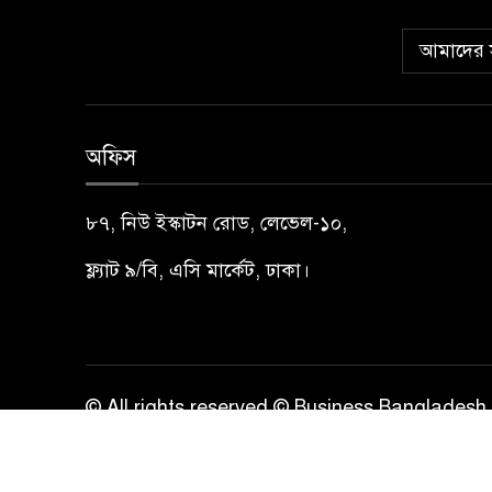
আমাদের স
অফিস
৮৭, নিউ ইস্কাটন রোড, লেভেল-১০,
ফ্ল্যাট ৯/বি, এসি মার্কেট, ঢাকা।
© All rights reserved © Business Bangladesh