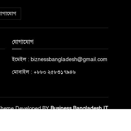
োগাযোগ
যোগাযোগ
ইমেইল : biznessbangladesh@gmail.com
মোবাইল : +৮৮০ ২৫৮৩১৭৯৪৬
Theme Developed BY
Business Bangladesh IT