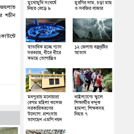
মুখোমুখি সংঘর্ষে
মুরগির দাম, চড়া মাছ
প জয়লাভ
নিহত বেড়ে ৯
ও সবজির বাজার
ার শচীন
কাউন্টে
স্বাভাবিক হচ্ছে গ্যাস
১২ জেলায় বজ্রবৃষ্টির
সরবরাহ, ধীরে ধীরে
আভাস
কমছে ভোগান্তিও
মনপুরায় মনোয়ারা
থাইল্যান্ডে স্কুলে
বেগম মহিলা কলেজ
শিক্ষার্থীর বন্দুক
সরকারিকরণের
হামলা, শিক্ষকসহ
উদ্যোগ: প্রশংসায়
নিহত ৭
ভাসছেন এমপি নয়ন