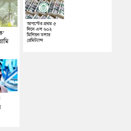
আগস্টের প্রথম ৫
দিনে এল ৬০২
ক’
মিলিয়ন ডলার
রেমিট্যান্স
য়ামি
ে
র