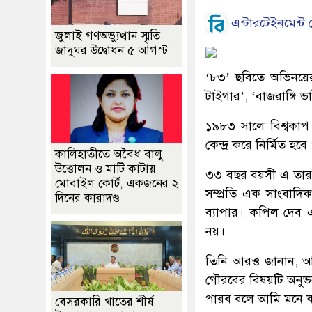
এন্টারটেইনমেন্ট ড
জুলাই গণঅভ্যুত্থান স্মৃতি
জাদুঘর উদ্বোধন ৫ আগস্ট
‘৮৩’ ছবিতে অভিনয়ের 
টাইগার’, ‘বাজরাঙ্গি
১৯৮৩ সালে বিশ্বকাপ 
কেন্দ্র করে নির্মিত 
কালিহাতীতে অবৈধ বালু
উত্তোলন ও মাটি কাটায়
৩৩ বছর বয়সী এ তারকা
মোবাইল কোর্ট, একজনের ২
সম্প্রতি এক সাংবাদ
দিনের কারাদণ্ড
ব্যাপার। কপিল দেব 
নয়।
তিনি আরও জানান, আম
গৌরবের বিষয়টি অনুভ
পারব বলে আমি মনে 
বেসরকারি খাতের শীর্ষ