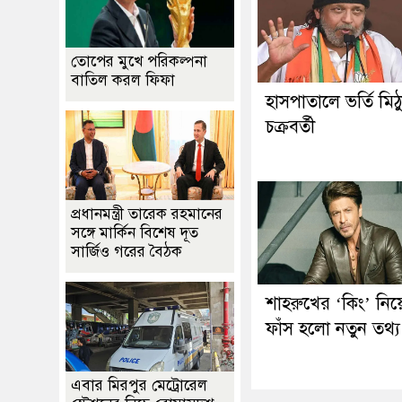
তোপের মুখে পরিকল্পনা
বাতিল করল ফিফা
হাসপাতালে ভর্তি মিঠ
চক্রবর্তী
প্রধানমন্ত্রী তারেক রহমানের
সঙ্গে মার্কিন বিশেষ দূত
সার্জিও গরের বৈঠক
শাহরুখের ‘কিং’ নিয়
ফাঁস হলো নতুন তথ্য
এবার মিরপুর মেট্রোরেল