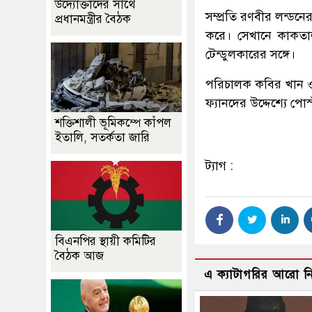
উদ্যোক্তাদের সাথে
সম্প্রতি রণবীর লন্ডন
প্রধানমন্ত্রীর বৈঠক
করে। সেখানে কাকতাল
টেন্ডুলকারের সঙ্গে।
পরিচালক কবির খান ও 
ফ্যানদের উদ্দেশ্যে প
শক্তিশালী ভূমিকম্পে কাঁপল
ইতালি, সতর্কতা জারি
ট্যাগ :
বিএনপির স্থায়ী কমিটির
বৈঠক আজ
এ ক্যাটাগরির আরো 