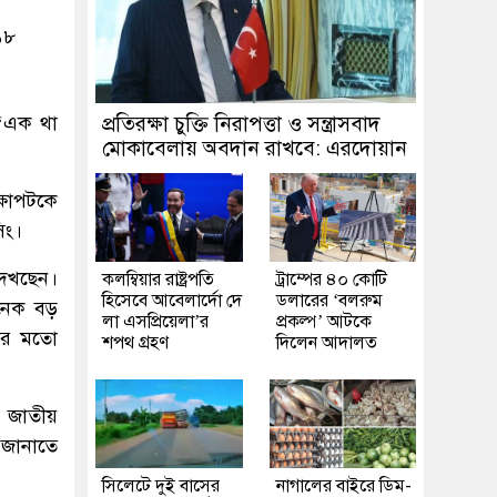
১৮
 ‘এক থা
প্রতিরক্ষা চুক্তি নিরাপত্তা ও সন্ত্রাসবাদ
মোকাবেলায় অবদান রাখবে: এরদোয়ান
্ষাপটকে
িং।
দেখছেন।
কলম্বিয়ার রাষ্ট্রপতি
ট্রাম্পের ৪০ কোটি
হিসেবে আবেলার্দো দে
ডলারের ‘বলরুম
অনেক বড়
লা এসপ্রিয়েলা’র
প্রকল্প’ আটকে
লার মতো
শপথ গ্রহণ
দিলেন আদালত
ক জাতীয়
 জানাতে
সিলেটে দুই বাসের
নাগালের বাইরে ডিম-