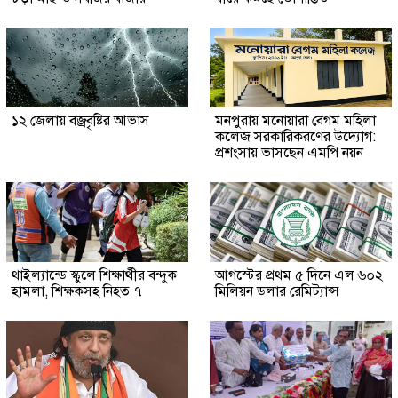
১২ জেলায় বজ্রবৃষ্টির আভাস
মনপুরায় মনোয়ারা বেগম মহিলা
কলেজ সরকারিকরণের উদ্যোগ:
প্রশংসায় ভাসছেন এমপি নয়ন
থাইল্যান্ডে স্কুলে শিক্ষার্থীর বন্দুক
আগস্টের প্রথম ৫ দিনে এল ৬০২
হামলা, শিক্ষকসহ নিহত ৭
মিলিয়ন ডলার রেমিট্যান্স