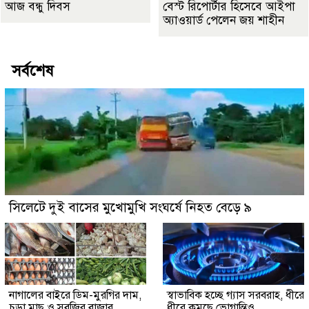
আজ বন্ধু দিবস
বেস্ট রিপোর্টার হিসেবে আইপা
অ্যাওয়ার্ড পেলেন জয় শাহীন
সর্বশেষ
সিলেটে দুই বাসের মুখোমুখি সংঘর্ষে নিহত বেড়ে ৯
নাগালের বাইরে ডিম-মুরগির দাম,
স্বাভাবিক হচ্ছে গ্যাস সরবরাহ, ধীরে
চড়া মাছ ও সবজির বাজার
ধীরে কমছে ভোগান্তিও