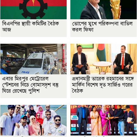
বিএনপির স্থায়ী কমিটির বৈঠক
তোপের মুখে পরিকল্পনা বাতিল
আজ
করল ফিফা
এবার মিরপুর মেট্রোরেল
প্রধানমন্ত্রী তারেক রহমানের সঙ্গে
স্টেশনের নিচে বোমাসদৃশ বস্তু
মার্কিন বিশেষ দূত সার্জিও গরের
ঘিরে রেখেছে পুলিশ
বৈঠক