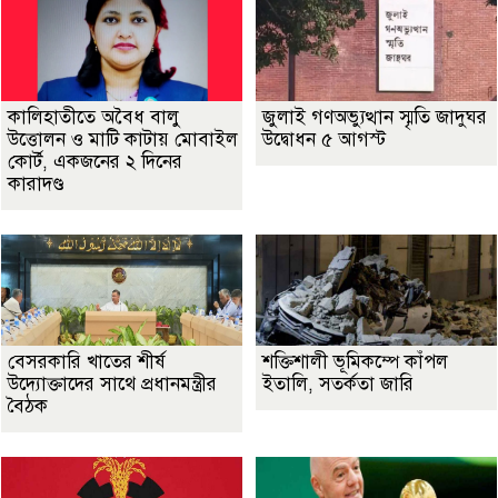
কালিহাতীতে অবৈধ বালু
জুলাই গণঅভ্যুত্থান স্মৃতি জাদুঘর
উত্তোলন ও মাটি কাটায় মোবাইল
উদ্বোধন ৫ আগস্ট
কোর্ট, একজনের ২ দিনের
কারাদণ্ড
বেসরকারি খাতের শীর্ষ
শক্তিশালী ভূমিকম্পে কাঁপল
উদ্যোক্তাদের সাথে প্রধানমন্ত্রীর
ইতালি, সতর্কতা জারি
বৈঠক