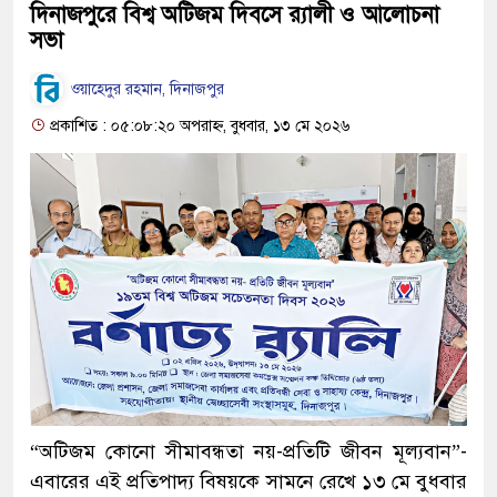
দিনাজপুরে বিশ্ব অটিজম দিবসে র‌্যালী ও আলোচনা
সভা
ওয়াহেদুর রহমান, দিনাজপুর
প্রকাশিত : ০৫:০৮:২০ অপরাহ্ন, বুধবার, ১৩ মে ২০২৬
“অটিজম কোনো সীমাবন্ধতা নয়-প্রতিটি জীবন মূল্যবান”-
এবারের এই প্রতিপাদ্য বিষয়কে সামনে রেখে ১৩ মে বুধবার