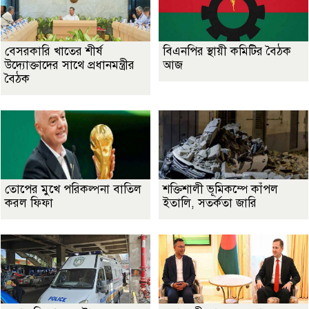
বেসরকারি খাতের শীর্ষ
বিএনপির স্থায়ী কমিটির বৈঠক
উদ্যোক্তাদের সাথে প্রধানমন্ত্রীর
আজ
বৈঠক
তোপের মুখে পরিকল্পনা বাতিল
শক্তিশালী ভূমিকম্পে কাঁপল
করল ফিফা
ইতালি, সতর্কতা জারি