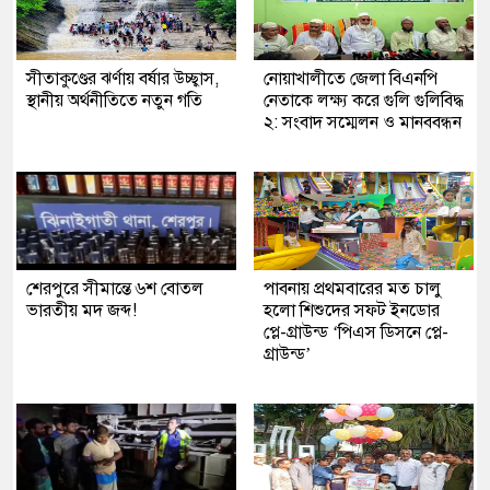
সীতাকুণ্ডের ঝর্ণায় বর্ষার উচ্ছ্বাস,
নোয়াখালীতে জেলা বিএনপি
স্থানীয় অর্থনীতিতে নতুন গতি
নেতাকে লক্ষ্য করে গুলি গুলিবিদ্ধ
২: সংবাদ সম্মেলন ও মানববন্ধন
শেরপুরে সীমান্তে ৬শ বোতল
পাবনায় প্রথমবারের মত চালু
ভারতীয় মদ জব্দ!
হলো শিশুদের সফট ইনডোর
প্লে-গ্রাউন্ড ‘পিএস ডিসনে প্লে-
গ্রাউন্ড’