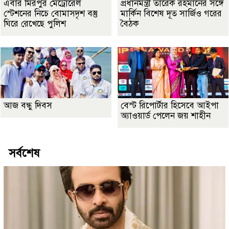
এবার মিরপুর মেট্রোরেল
প্রধানমন্ত্রী তারেক রহমানের সঙ্গে
স্টেশনের নিচে বোমাসদৃশ বস্তু
মার্কিন বিশেষ দূত সার্জিও গরের
ঘিরে রেখেছে পুলিশ
বৈঠক
আজ বন্ধু দিবস
বেস্ট রিপোর্টার হিসেবে আইপা
অ্যাওয়ার্ড পেলেন জয় শাহীন
সর্বশেষ