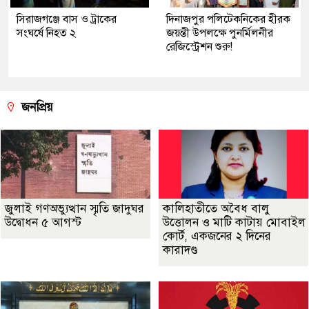
সিরাজগঞ্জে বাস ও ট্রাকের
দিনাজপুর পলিটেকনিকের হীরক
সংঘর্ষে নিহত ২
জয়ন্তী উপলক্ষে পুনর্মিলনীর
রেজিস্ট্রেশন শুরু!
জনপ্রিয়
জুলাই গণঅভ্যুত্থান স্মৃতি জাদুঘর
কালিহাতীতে অবৈধ বালু
উদ্বোধন ৫ আগস্ট
উত্তোলন ও মাটি কাটায় মোবাইল
কোর্ট, একজনের ২ দিনের
কারাদণ্ড