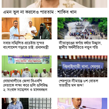
এমন ভুল না করলেও পারতাম : শাকিব খান
সবার সম্মিলিত প্রচেষ্টায় সুন্দর
সীতাকুণ্ডের ঝর্ণায় বর্ষার উচ্ছ্বাস,
বাংলাদেশ গড়তে চাই: প্রধানমন্ত্রী
স্থানীয় অর্থনীতিতে নতুন গতি
নোয়াখালীতে জেলা বিএনপি
শেরপুরে সীমান্তে ৬শ বোতল
নেতাকে লক্ষ্য করে গুলি গুলিবিদ্ধ
ভারতীয় মদ জব্দ!
২: সংবাদ সম্মেলন ও মানববন্ধন