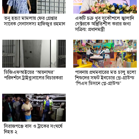
তনু হত্যা মামলায় ফের গ্রেপ্তার
একটি চক্র খুব সুকৌশলে জ্বালানি
সাবেক সেনাসদস্য হাফিজুর রহমান
সেক্টরকে অস্থিতিশীল করার জন্য
সক্রিয়: প্রধানমন্ত্রী
ডিজিএফআইয়ের ‘আয়নাঘর’
পাবনায় প্রথমবারের মত চালু হলো
পরিদর্শনে ট্রাইব্যুনালের বিচারকরা
শিশুদের সফট ইনডোর প্লে-গ্রাউন্ড
‘পিএস ডিসনে প্লে-গ্রাউন্ড’
সিরাজগঞ্জে বাস ও ট্রাকের সংঘর্ষে
নিহত ২