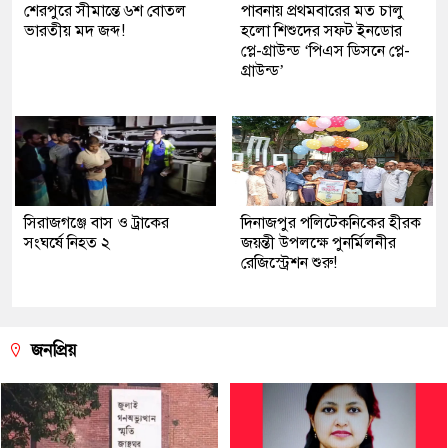
শেরপুরে সীমান্তে ৬শ বোতল
পাবনায় প্রথমবারের মত চালু
ভারতীয় মদ জব্দ!
হলো শিশুদের সফট ইনডোর
প্লে-গ্রাউন্ড ‘পিএস ডিসনে প্লে-
গ্রাউন্ড’
সিরাজগঞ্জে বাস ও ট্রাকের
দিনাজপুর পলিটেকনিকের হীরক
সংঘর্ষে নিহত ২
জয়ন্তী উপলক্ষে পুনর্মিলনীর
রেজিস্ট্রেশন শুরু!
জনপ্রিয়