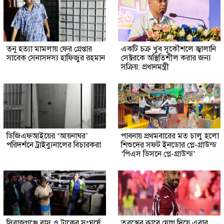
তনু হত্যা মামলায় ফের গ্রেপ্তার
একটি চক্র খুব সুকৌশলে জ্বালানি
সাবেক সেনাসদস্য হাফিজুর রহমান
সেক্টরকে অস্থিতিশীল করার জন্য
সক্রিয়: প্রধানমন্ত্রী
ডিজিএফআইয়ের ‘আয়নাঘর’
পাবনায় প্রথমবারের মত চালু হলো
পরিদর্শনে ট্রাইব্যুনালের বিচারকরা
শিশুদের সফট ইনডোর প্লে-গ্রাউন্ড
‘পিএস ডিসনে প্লে-গ্রাউন্ড’
সিরাজগঞ্জে বাস ও ট্রাকের সংঘর্ষে
তুরস্কের ক্লাবে যোগ দিয়ে এবার