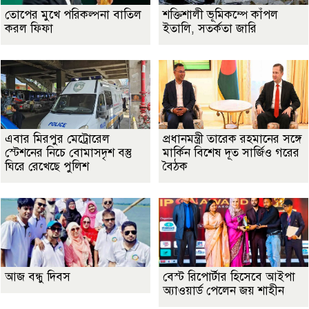
তোপের মুখে পরিকল্পনা বাতিল
শক্তিশালী ভূমিকম্পে কাঁপল
করল ফিফা
ইতালি, সতর্কতা জারি
এবার মিরপুর মেট্রোরেল
প্রধানমন্ত্রী তারেক রহমানের সঙ্গে
স্টেশনের নিচে বোমাসদৃশ বস্তু
মার্কিন বিশেষ দূত সার্জিও গরের
ঘিরে রেখেছে পুলিশ
বৈঠক
আজ বন্ধু দিবস
বেস্ট রিপোর্টার হিসেবে আইপা
অ্যাওয়ার্ড পেলেন জয় শাহীন