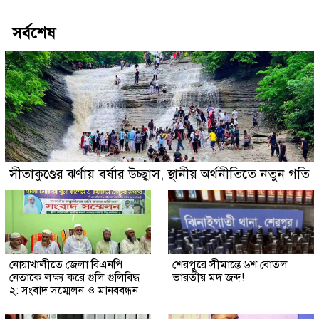
সর্বশেষ
সীতাকুণ্ডের ঝর্ণায় বর্ষার উচ্ছ্বাস, স্থানীয় অর্থনীতিতে নতুন গতি
নোয়াখালীতে জেলা বিএনপি
শেরপুরে সীমান্তে ৬শ বোতল
নেতাকে লক্ষ্য করে গুলি গুলিবিদ্ধ
ভারতীয় মদ জব্দ!
২: সংবাদ সম্মেলন ও মানববন্ধন