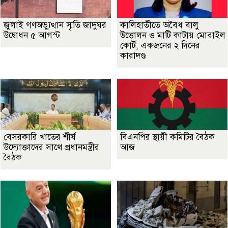
জুলাই গণঅভ্যুত্থান স্মৃতি জাদুঘর
কালিহাতীতে অবৈধ বালু
উদ্বোধন ৫ আগস্ট
উত্তোলন ও মাটি কাটায় মোবাইল
কোর্ট, একজনের ২ দিনের
কারাদণ্ড
বেসরকারি খাতের শীর্ষ
বিএনপির স্থায়ী কমিটির বৈঠক
উদ্যোক্তাদের সাথে প্রধানমন্ত্রীর
আজ
বৈঠক