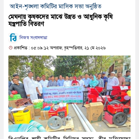
আইন-শৃঙ্খলা কমিটির মাসিক সভা অনুষ্ঠিত
মেঘনায় কৃষকদের মাঝে উন্নত ও আধুনিক কৃষি
যন্ত্রপাতি বিতরণ
নিজস্ব সংবাদদাতা
প্রকাশিত : ০৫:০৯:১২ অপরাহ্ন, বৃহস্পতিবার, ২১ মে ২০২৬