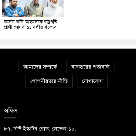
কর্নেল অলি আহমদকে রাষ্ট্রপতি
প্রার্থী ঘোষণা ১১ দলীয় ঐক্যের
আমাদের সম্পর্কে
ব্যবহারের শর্তাবলি
গোপনীয়তার নীতি
যোগাযোগ
অফিস
৮৭, নিউ ইস্কাটন রোড, লেভেল-১০,