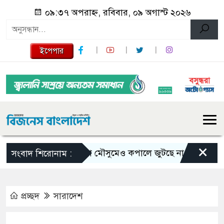
০৯:৩৭ অপরাহ্ন, রবিবার, ০৯ অগাস্ট ২০২৬
ইপেপার
×
ভরা মৌসুমেও কপালে জুটছে না ইলিশ, দাম বেশ চ
সংবাদ শিরোনাম :
প্রচ্ছদ
সারাদেশ