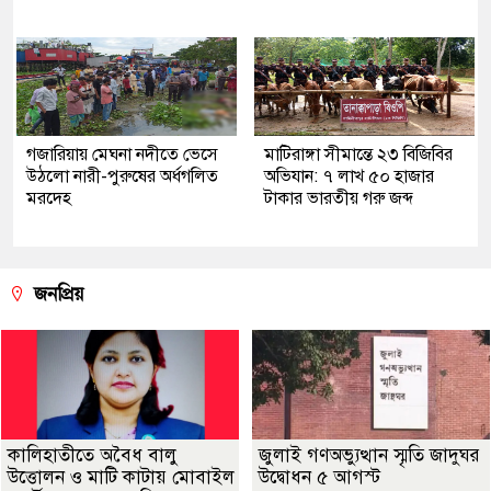
গজারিয়ায় মেঘনা নদীতে ভেসে
মাটিরাঙ্গা সীমান্তে ২৩ বিজিবির
উঠলো নারী-পুরুষের অর্ধগলিত
অভিযান: ৭ লাখ ৫০ হাজার
মরদেহ
টাকার ভারতীয় গরু জব্দ
জনপ্রিয়
কালিহাতীতে অবৈধ বালু
জুলাই গণঅভ্যুত্থান স্মৃতি জাদুঘর
উত্তোলন ও মাটি কাটায় মোবাইল
উদ্বোধন ৫ আগস্ট