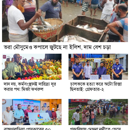
ভরা মৌসুমেও কপালে জুটছে না ইলিশ, দাম বেশ চড়া
দান নয়, কর্মসংস্থানই দারিদ্র্য দূর
চালককে হত্যা করে অটো রিক্সা
করার পথ: মির্জা ফখরুল
ছিনতাই: গ্রেফতার-২
ব্রাহ্মণবাড়িয়া প্রেসক্লাবের ৫০
গজারিয়ায় মেঘনা নদীতে ভেসে