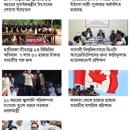
বছরের সুবর্ণজয়ন্তীর উৎসবের
উঠলো নারী-পুরুষের অর্ধগলিত
লোগো উন্মোচন
মরদেহ
মাটিরাঙ্গা সীমান্তে ২৩ বিজিবির
ভাসানী বিশ্ববিদ্যালয়ে বিএসি
অভিযান: ৭ লাখ ৫০ হাজার টাকার
অ্যাক্রেডিটেশনের জন্য কারিকুলাম
ভারতীয় গরু জব্দ
ম্যানেজমেন্ট প্রশিক্ষণ
১০ বছরের জ্বালানি পরিকল্পনা
কানাডা থেকে হাজার হাজার
সংসদে তুলে ধরবে সরকার :
ভারতীয় নাগরিক বহিষ্কার
প্রধানমন্ত্রী