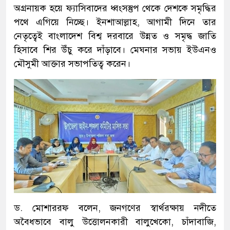
অগ্রনায়ক হয়ে ফ্যাসিবাদের ধ্বংসস্তুপ থেকে দেশকে সমৃদ্ধির
পথে এগিয়ে নিচ্ছে। ইনশাআল্লাহ, আগামী দিনে তার
নেতৃত্বেই বাংলাদেশ বিশ্ব দরবারে উন্নত ও সমৃদ্ধ জাতি
হিসাবে শির উঁচু করে দাঁড়াবে। মেঘনার সভায় ইউএনও
মৌসুমী আক্তার সভাপতিত্ব করেন।
ড. মোশাররফ বলেন, জনগণের স্বার্থরক্ষায় নদীতে
অবৈধভাবে বালু উত্তোলনকারী বালুখেকো, চাঁদাবাজি,