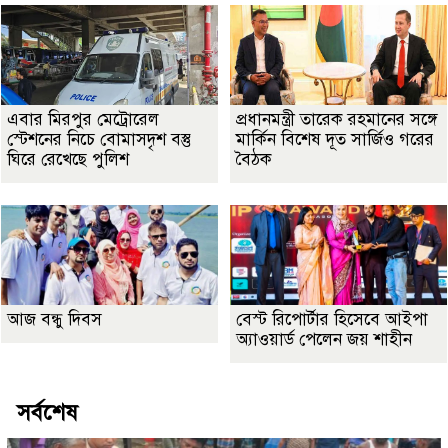
এবার মিরপুর মেট্রোরেল
প্রধানমন্ত্রী তারেক রহমানের সঙ্গে
স্টেশনের নিচে বোমাসদৃশ বস্তু
মার্কিন বিশেষ দূত সার্জিও গরের
ঘিরে রেখেছে পুলিশ
বৈঠক
আজ বন্ধু দিবস
বেস্ট রিপোর্টার হিসেবে আইপা
অ্যাওয়ার্ড পেলেন জয় শাহীন
সর্বশেষ