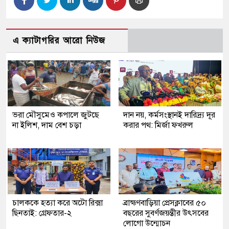
এ ক্যাটাগরির আরো নিউজ
ভরা মৌসুমেও কপালে জুটছে
দান নয়, কর্মসংস্থানই দারিদ্র্য দূর
না ইলিশ, দাম বেশ চড়া
করার পথ: মির্জা ফখরুল
চালককে হত্যা করে অটো রিক্সা
ব্রাহ্মণবাড়িয়া প্রেসক্লাবের ৫০
ছিনতাই: গ্রেফতার-২
বছরের সুবর্ণজয়ন্তীর উৎসবের
লোগো উন্মোচন