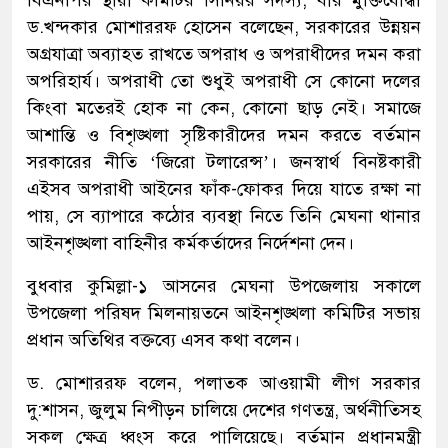
বিএনপির স্থায়ী কমিটির সিনিয়র সদস্য, বীর মুক্তিযোদ্ধা
ড.খন্দকার মোশাররফ হোসেন বলেছেন, সরকারের উন্নয়ন
অগ্রযাত্রা অব্যাহত রাখতে অপরাধ ও অপরাধীদের দমন করা
অপরিহার্য। অপরাধী তো শুধুই অপরাধী সে কোনো দলের
কিংবা মতেরই হোক না কেন, কোনো ছাড় নেই। সমাজে
আশান্তি ও বিশৃঙ্খলা সৃষ্টিকারীদের দমন করতে বর্তমান
সরকারের নীতি ‘জিরো টলারেন্স’। জনস্বার্থ বিনষ্টকারী
এইসব অপরাধী আইনের ফাঁক-ফোকর দিয়ে যাতে রক্ষা না
পায়, সে ব্যাপারে কঠোর ব্যবস্থা নিতে তিনি মেঘনা থানার
আইনশৃঙ্খলা বাহিনীর কর্মকর্তাদের নির্দেশনা দেন।
বুধবার কুমিল্লা-১ আসনের মেঘনা উপজেলায় সকালে
উপজেলা পরিষদ মিলনায়তনে আইনশৃঙ্খলা কমিটির সভায়
প্রধান অতিথির বক্তব্যে এসব কথা বলেন।
ড. মোশাররফ বলেন, পলাতক আওয়ামী লীগ সরকার
দু:শাসন, জুলুম নিপীড়ন চালিয়ে দেশের গণতন্ত্র, অর্থনীতিসহ
সকল ক্ষেত্র ধ্বংস করে পালিয়েছে। বর্তমান প্রধানমন্ত্রী