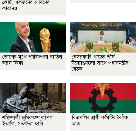
কোর্ট, একজনের ২ দিনের
কারাদণ্ড
তোপের মুখে পরিকল্পনা বাতিল
বেসরকারি খাতের শীর্ষ
করল ফিফা
উদ্যোক্তাদের সাথে প্রধানমন্ত্রীর
বৈঠক
শক্তিশালী ভূমিকম্পে কাঁপল
বিএনপির স্থায়ী কমিটির বৈঠক
ইতালি, সতর্কতা জারি
আজ