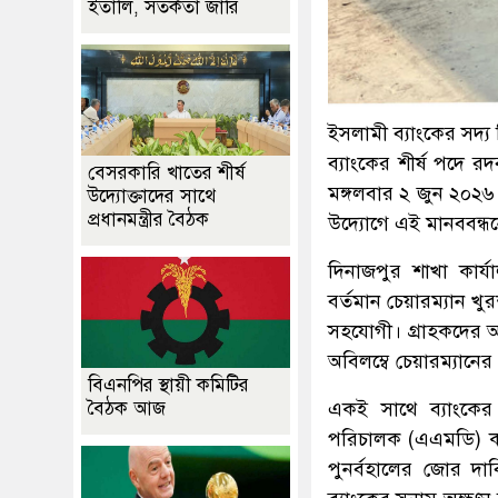
ইতালি, সতর্কতা জারি
ইসলামী ব্যাংকের সদ্য
ব্যাংকের শীর্ষ পদে র
বেসরকারি খাতের শীর্ষ
মঙ্গলবার ২ জুন ২০২৬
উদ্যোক্তাদের সাথে
প্রধানমন্ত্রীর বৈঠক
উদ্যোগে এই মানববন্
দিনাজপুর শাখা কার্
বর্তমান চেয়ারম্যান 
সহযোগী। গ্রাহকদের আস্
অবিলম্বে চেয়ারম্যানে
বিএনপির স্থায়ী কমিটির
বৈঠক আজ
একই সাথে ব্যাংকের 
পরিচালক (এএমডি) কা
পুনর্বহালের জোর দাব