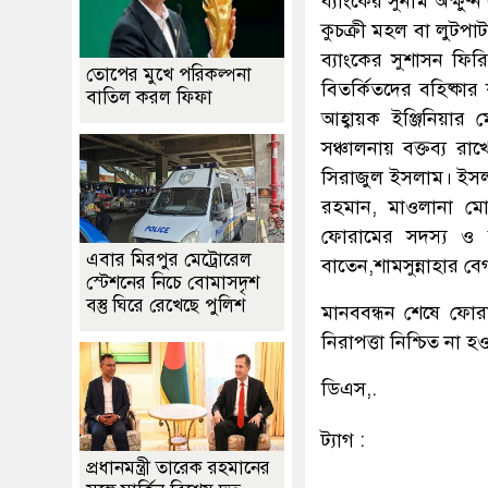
ব্যাংকের সুনাম অক্ষু
কুচক্রী মহল বা লুট
ব্যাংকের সুশাসন ফি
তোপের মুখে পরিকল্পনা
বিতর্কিতদের বহিষ্কা
বাতিল করল ফিফা
আহ্বায়ক ইঞ্জিনিয়ার
সঞ্চালনায় বক্তব্য র
সিরাজুল ইসলাম। ইসল
রহমান, মাওলানা মো
ফোরামের সদস্য ও 
এবার মিরপুর মেট্রোরেল
বাতেন,শামসুন্নাহার বে
স্টেশনের নিচে বোমাসদৃশ
বস্তু ঘিরে রেখেছে পুলিশ
মানববন্ধন শেষে ফোর
নিরাপত্তা নিশ্চিত না হও
ডিএস,.
ট্যাগ :
প্রধানমন্ত্রী তারেক রহমানের