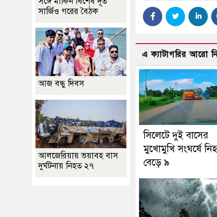
সঙ্গে মার্কিন বিশেষ দূত
সার্জিও গরের বৈঠক
এ ক্যাটাগরির আরো 
আজ বন্ধু দিবস
সিলেটে দুই বাসের
মুখোমুখি সংঘর্ষে নি
আলজেরিয়ায় ভয়াবহ বাস
বেড়ে ৯
দুর্ঘটনায় নিহত ২৭