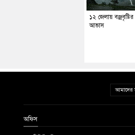
১২ জেলায় বজ্রবৃষ্টির
আভাস
আমাদের স
অফিস