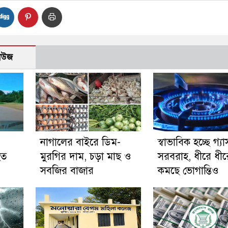
নিউজ
নাগালের বাইরে ডিম-
স্বাভাবিক হচ্ছে গ্যা
হত
মুরগির দাম, চড়া মাছ ও
সরবরাহ, ধীরে ধীর
সবজির বাজার
কমছে ভোগান্তিও