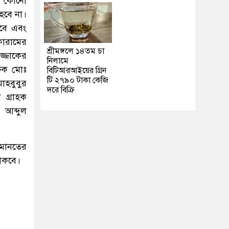
ক। কোনো
হবে না।
হবে এবং
ফোরামের
শ্রীমঙ্গলে ১৪তম চা
জ্জাকের
নিলামে
্ষক মোঃ
বিটিআরআইয়ের গ্রিন
টি ২৭৯০ টাকা কেজি
াহবুবুর
দরে বিক্রি
গ্রাহক
আব্দুল
আমানতের
 থাকবে।