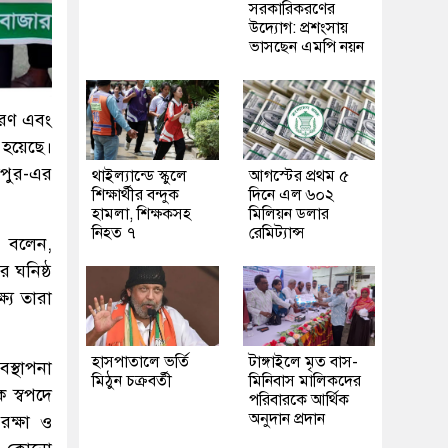
সরকারিকরণের
উদ্যোগ: প্রশংসায়
ভাসছেন এমপি নয়ন
তকরণ এবং
ত হয়েছে।
জপুর-এর
থাইল্যান্ডে স্কুলে
আগস্টের প্রথম ৫
শিক্ষার্থীর বন্দুক
দিনে এল ৬০২
হামলা, শিক্ষকসহ
মিলিয়ন ডলার
নিহত ৭
রেমিট্যান্স
া বলেন,
 ঘনিষ্ঠ
্যে তারা
হাসপাতালে ভর্তি
টাঙ্গাইলে মৃত বাস-
স্থাপনা
মিঠুন চক্রবর্তী
মিনিবাস মালিকদের
 স্বপদে
পরিবারকে আর্থিক
অনুদান প্রদান
রক্ষা ও