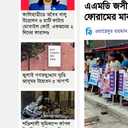
এএমডি জসীমে
ফোরামের মা
কালিহাতীতে অবৈধ বালু
উত্তোলন ও মাটি কাটায়
মোবাইল কোর্ট, একজনের ২
ওয়াহেদুর রহমান
দিনের কারাদণ্ড
জুলাই গণঅভ্যুত্থান স্মৃতি
জাদুঘর উদ্বোধন ৫ আগস্ট
শক্তিশালী ভূমিকম্পে কাঁপল