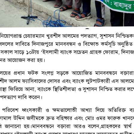
 নিয়োগপ্রাপ্ত চেয়ারম্যান খুরশীদ আলমের পদত্যাগ, সুশাসন নিশ্চি
দবদলের দাবিতে দিনাজপুরে মানববন্ধন ও বিক্ষোভ কর্মসূচি অনুষ্ঠি
 সকাল সাড়ে ১০টায় ‘ইসলামী ব্যাংক সচেতন গ্রাহক ফোরাম, দিনা
ধনের আয়োজন করা হয়।
যালয়ের প্রধান ফটক সংলগ্ন সড়কে আয়োজিত মানববন্ধনে বক্তার
খুরশীদ আলম ফ্যাসিবাদের দোসর এবং ব্যাংক লুটপাটকারী এস আলমের
থা ফিরিয়ে আনা, ব্যাংকে স্থিতিশীলতা ও সুশাসন নিশ্চিত করার লক্ষ
র পদত্যাগ দাবি করেন।
পরিবেশ ধ্বংসকারী ও ক্ষমতালোভী আখ্যা দিয়ে অতিরিক্ত ব্যব
মাল উদ্দিন জসীমকে দ্রুত বহিষ্কার এবং মোঃ ওমর ফারুক খানকে
ি জানানো হয়।মানববন্ধনে বক্তারা আরও বলেন,গ্রাহকদের স্বার্থ 