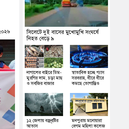
 ২০২৬
সিলেটে দুই বাসের মুখোমুখি সংঘর্ষে
নিহত বেড়ে ৯
নাগালের বাইরে ডিম-
স্বাভাবিক হচ্ছে গ্যাস
মুরগির দাম, চড়া মাছ
সরবরাহ, ধীরে ধীরে
ও সবজির বাজার
কমছে ভোগান্তিও
১২ জেলায় বজ্রবৃষ্টির
মনপুরায় মনোয়ারা
আভাস
বেগম মহিলা কলেজ