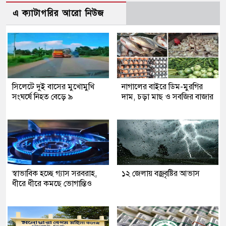
এ ক্যাটাগরির আরো নিউজ
সিলেটে দুই বাসের মুখোমুখি
নাগালের বাইরে ডিম-মুরগির
সংঘর্ষে নিহত বেড়ে ৯
দাম, চড়া মাছ ও সবজির বাজার
স্বাভাবিক হচ্ছে গ্যাস সরবরাহ,
১২ জেলায় বজ্রবৃষ্টির আভাস
ধীরে ধীরে কমছে ভোগান্তিও