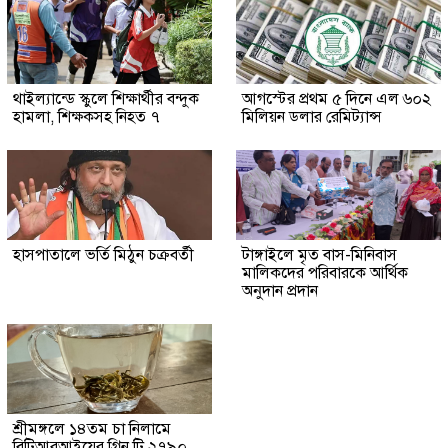
থাইল্যান্ডে স্কুলে শিক্ষার্থীর বন্দুক
আগস্টের প্রথম ৫ দিনে এল ৬০২
হামলা, শিক্ষকসহ নিহত ৭
মিলিয়ন ডলার রেমিট্যান্স
হাসপাতালে ভর্তি মিঠুন চক্রবর্তী
টাঙ্গাইলে মৃত বাস-মিনিবাস
মালিকদের পরিবারকে আর্থিক
অনুদান প্রদান
শ্রীমঙ্গলে ১৪তম চা নিলামে
বিটিআরআইয়ের গ্রিন টি ২৭৯০