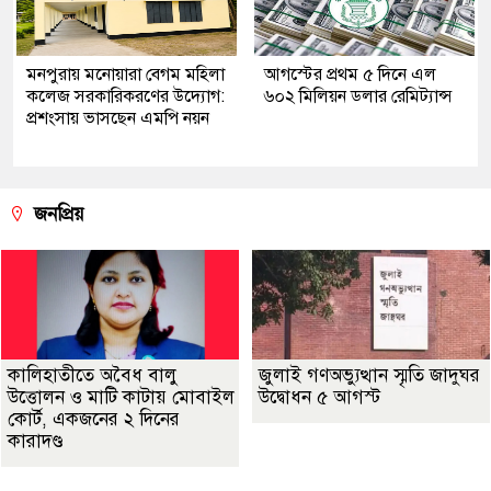
মনপুরায় মনোয়ারা বেগম মহিলা
আগস্টের প্রথম ৫ দিনে এল
কলেজ সরকারিকরণের উদ্যোগ:
৬০২ মিলিয়ন ডলার রেমিট্যান্স
প্রশংসায় ভাসছেন এমপি নয়ন
জনপ্রিয়
কালিহাতীতে অবৈধ বালু
জুলাই গণঅভ্যুত্থান স্মৃতি জাদুঘর
উত্তোলন ও মাটি কাটায় মোবাইল
উদ্বোধন ৫ আগস্ট
কোর্ট, একজনের ২ দিনের
কারাদণ্ড