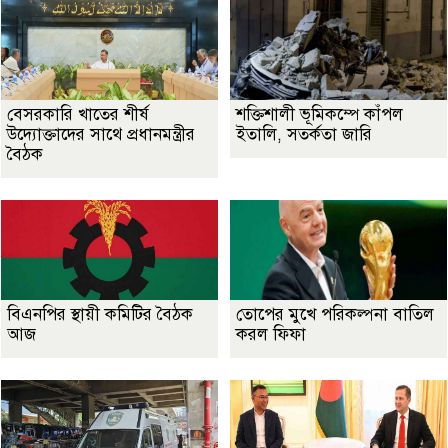
বেসরকারি খাতের শীর্ষ
শক্তিশালী ভূমিকম্পে কাঁপল
উদ্যোক্তাদের সাথে প্রধানমন্ত্রীর
ইতালি, সতর্কতা জারি
বৈঠক
বিএনপির স্থায়ী কমিটির বৈঠক
তোপের মুখে পরিকল্পনা বাতিল
আজ
করল ফিফা