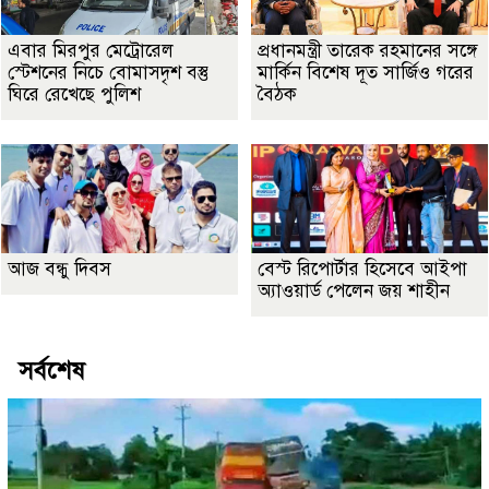
এবার মিরপুর মেট্রোরেল
প্রধানমন্ত্রী তারেক রহমানের সঙ্গে
স্টেশনের নিচে বোমাসদৃশ বস্তু
মার্কিন বিশেষ দূত সার্জিও গরের
ঘিরে রেখেছে পুলিশ
বৈঠক
আজ বন্ধু দিবস
বেস্ট রিপোর্টার হিসেবে আইপা
অ্যাওয়ার্ড পেলেন জয় শাহীন
সর্বশেষ